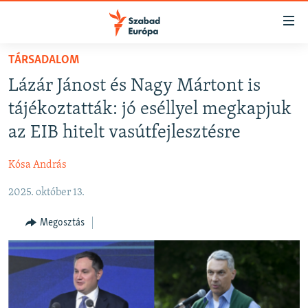
Akadálymentes
mód
Ugrás
TÁRSADALOM
a
NAPIRENDEN
Lázár Jánost és Nagy Mártont is
fő
AKTUÁLIS
oldalra
tájékoztatták: jó eséllyel megkapjuk
FELIRATKOZÁS
PODCASTOK
Ugrás
az EIB hitelt vasútfejlesztésre
a
VIDEÓK
tartalomjegyzékre
Kósa András
Spotify
ELEMZŐ
Ugrás
a
2025. október 13.
NER15
Feliratkozás
keresésre
SZABADON
Megosztás
TÁRSADALOM
DEMOKRÁCIA
A PÉNZ NYOMÁBAN