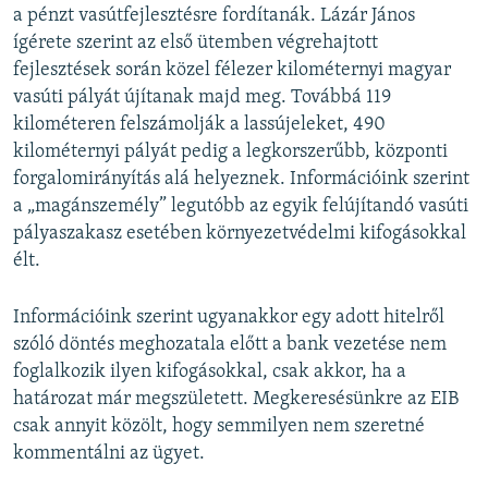
a pénzt vasútfejlesztésre fordítanák. Lázár János
ígérete szerint az első ütemben végrehajtott
fejlesztések során közel félezer kilométernyi magyar
vasúti pályát újítanak majd meg. Továbbá 119
kilométeren felszámolják a lassújeleket, 490
kilométernyi pályát pedig a legkorszerűbb, központi
forgalomirányítás alá helyeznek. Információink szerint
a „magánszemély” legutóbb az egyik felújítandó vasúti
pályaszakasz esetében környezetvédelmi kifogásokkal
élt.
Információink szerint ugyanakkor egy adott hitelről
szóló döntés meghozatala előtt a bank vezetése nem
foglalkozik ilyen kifogásokkal, csak akkor, ha a
határozat már megszületett. Megkeresésünkre az EIB
csak annyit közölt, hogy semmilyen nem szeretné
kommentálni az ügyet.