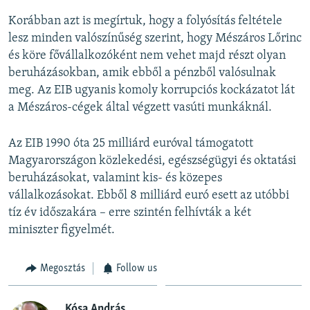
Korábban azt is megírtuk, hogy a folyósítás feltétele
lesz minden valószínűség szerint, hogy Mészáros Lőrinc
és köre fővállalkozóként nem vehet majd részt olyan
beruházásokban, amik ebből a pénzből valósulnak
meg. Az EIB ugyanis komoly korrupciós kockázatot lát
a Mészáros-cégek által végzett vasúti munkáknál.
Az EIB 1990 óta 25 milliárd euróval támogatott
Magyarországon közlekedési, egészségügyi és oktatási
beruházásokat, valamint kis- és közepes
vállalkozásokat. Ebből 8 milliárd euró esett az utóbbi
tíz év időszakára – erre szintén felhívták a két
miniszter figyelmét.
Megosztás
Follow us
Kósa András