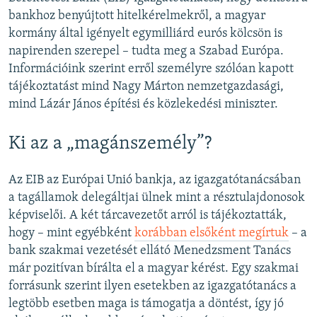
bankhoz benyújtott hitelkérelmekről, a magyar
kormány által igényelt egymilliárd eurós kölcsön is
napirenden szerepel – tudta meg a Szabad Európa.
Információink szerint erről személyre szólóan kapott
tájékoztatást mind Nagy Márton nemzetgazdasági,
mind Lázár János építési és közlekedési miniszter.
Ki az a „magánszemély”?
Az EIB az Európai Unió bankja, az igazgatótanácsában
a tagállamok delegáltjai ülnek mint a résztulajdonosok
képviselői. A két tárcavezetőt arról is tájékoztatták,
hogy – mint egyébként
korábban elsőként megírtuk
– a
bank szakmai vezetését ellátó Menedzsment Tanács
már pozitívan bírálta el a magyar kérést. Egy szakmai
forrásunk szerint ilyen esetekben az igazgatótanács a
legtöbb esetben maga is támogatja a döntést, így jó