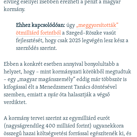
elvileg eséllyel zsebben érezheti a pénzt a magyar
kormány.
Ehhez kapcsolódóan:
úgy
„meggyorsították”
ötmilliárd forintból
a Szeged–Röszke vasút
fejlesztését, hogy csak 2025 legvégén lesz kész a
szerződés szerint.
Ebben a konkrét esetben annyival bonyolultabb a
helyzet, hogy – mint kormányzati körökből megtudtuk
– egy „magyar magánszemély” eddig már többször is
kifogással élt a Menedzsment Tanács döntésével
szemben, emiatt a nyár óta halasztják a végső
verdiktet.
A kormány tervei szerint az egymilliárd eurót
(nagyságrendileg 400 milliárd forint) ugyanekkora
összegű hazai költségvetési forrással egészítenék ki, és