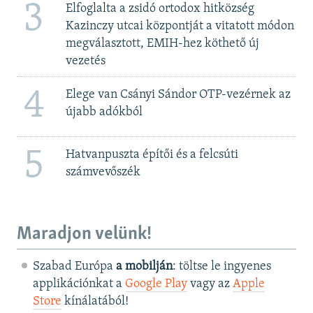
3
Elfoglalta a zsidó ortodox hitközség
Kazinczy utcai központját a vitatott módon
megválasztott, EMIH-hez köthető új
vezetés
4
Elege van Csányi Sándor OTP-vezérnek az
újabb adókból
5
Hatvanpuszta építői és a felcsúti
számvevőszék
Maradjon velünk!
Szabad Európa
a mobilján
: töltse le ingyenes
applikációnkat a
Google Play
vagy az
Apple
Store
kínálatából!