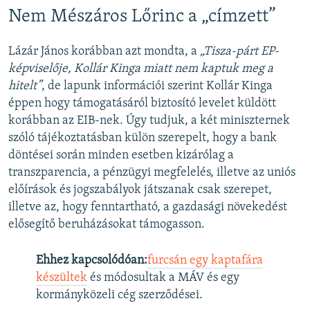
Nem Mészáros Lőrinc a „címzett”
Lázár János korábban azt mondta, a
„Tisza-párt EP-
képviselője, Kollár Kinga miatt nem kaptuk meg a
hitelt”
, de lapunk információi szerint Kollár Kinga
éppen hogy támogatásáról biztosító levelet küldött
korábban az EIB-nek. Úgy tudjuk, a két miniszternek
szóló tájékoztatásban külön szerepelt, hogy a bank
döntései során minden esetben kizárólag a
transzparencia, a pénzügyi megfelelés, illetve az uniós
előírások és jogszabályok játszanak csak szerepet,
illetve az, hogy fenntartható, a gazdasági növekedést
elősegítő beruházásokat támogasson.
Ehhez kapcsolódóan:
furcsán egy kaptafára
készültek
és módosultak a MÁV és egy
kormányközeli cég szerződései.