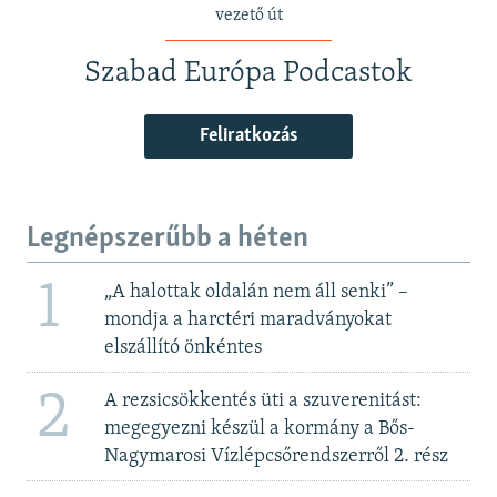
vezető út
Szabad Európa Podcastok
Feliratkozás
Legnépszerűbb a héten
1
„A halottak oldalán nem áll senki” –
mondja a harctéri maradványokat
elszállító önkéntes
2
A rezsicsökkentés üti a szuverenitást:
megegyezni készül a kormány a Bős-
Nagymarosi Vízlépcsőrendszerről 2. rész