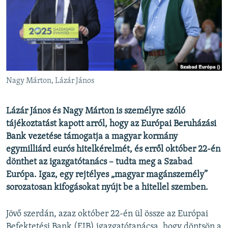
EURÓPAI UNIÓ
VILÁG
KLÍMAVÁLTOZÁS
A MÚLT TANULSÁGAI
Nagy Márton, Lázár János
KÖVESSEN MINKET!
Lázár János és Nagy Márton is személyre szóló
tájékoztatást kapott arról, hogy az Európai Beruházási
Bank vezetése támogatja a magyar kormány
Valamennyi RFE/RL weboldal
egymilliárd eurós hitelkérelmét, és erről október 22-én
dönthet az igazgatótanács – tudta meg a Szabad
Európa. Igaz, egy rejtélyes „magyar magánszemély”
sorozatosan kifogásokat nyújt be a hitellel szemben.
Jövő szerdán, azaz október 22-én ül össze az Európai
Befektetési Bank (EIB) igazgatótanácsa, hogy döntsön a