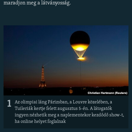
maradjon meg a látványosság.
EURÓPAI UNIÓ
VILÁG
KLÍMAVÁLTOZÁS
A MÚLT TANULSÁGAI
KÖVESSEN MINKET!
Valamennyi RFE/RL weboldal
1
Az olimpiai láng Párizsban, a Louvre közelében, a
Tuileriák kertje felett augusztus 5-én. A látogatók
ingyen nézhetik meg a naplementekor kezdődő show-t,
ha online helyet foglalnak