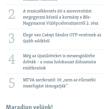
2
A rezsicsökkentés üti a szuverenitást:
megegyezni készül a kormány a Bős-
Nagymarosi Vízlépcsőrendszerről 2. rész
3
Elege van Csányi Sándor OTP-vezérnek az
újabb adókból
4
Még az újszülötteket is meszesgödörbe
dobták – a roma holokauszt áldozataira
emlékezünk
5
MTVA szerkesztő: Itt „nem az ellenzéki
összefogást támogatják”
Maradjon velünk!