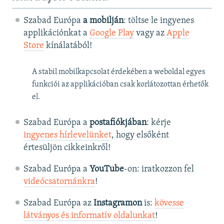
Szabad Európa
a mobilján
: töltse le ingyenes
applikációnkat a
Google Play
vagy az
Apple
Store
kínálatából!
A stabil mobilkapcsolat érdekében a weboldal egyes
funkciói az applikációban csak korlátozottan érhetők
el.
Szabad Európa a
postafiókjában
: kérje
ingyenes hírlevelünket
, hogy elsőként
értesüljön cikkeinkről!
Szabad Európa a
YouTube
-on: iratkozzon fel
videócsatornánkra
!
Szabad Európa az
Instagramon
is:
kövesse
látványos és informatív oldalunkat
! ​