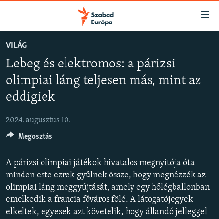
Akadálymentes
mód
Ugrás
VILÁG
a
NAPIRENDEN
Lebeg és elektromos: a párizsi
fő
AKTUÁLIS
oldalra
olimpiai láng teljesen más, mint az
FELIRATKOZÁS
PODCASTOK
Ugrás
eddigiek
a
VIDEÓK
tartalomjegyzékre
Spotify
2024. augusztus 10.
ELEMZŐ
Ugrás
a
Megosztás
NER15
Feliratkozás
keresésre
SZABADON
A párizsi olimpiai játékok hivatalos megnyitója óta
minden este ezrek gyűlnek össze, hogy megnézzék az
TÁRSADALOM
olimpiai láng meggyújtását, amely egy hőlégballonban
DEMOKRÁCIA
emelkedik a francia főváros fölé. A látogatójegyek
A PÉNZ NYOMÁBAN
elkeltek, egyesek azt követelik, hogy állandó jelleggel