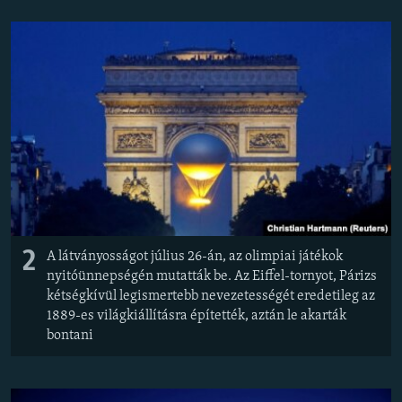
2
A látványosságot július 26-án, az olimpiai játékok
nyitóünnepségén mutatták be. Az Eiffel-tornyot, Párizs
kétségkívül legismertebb nevezetességét eredetileg az
1889-es világkiállításra építették, aztán le akarták
bontani