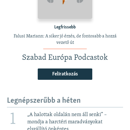
Legfrissebb
Falusi Mariann: A siker jó érzés, de fontosabb a hozzá
vezető út
Szabad Európa Podcastok
Feliratkozás
Legnépszerűbb a héten
1
„A halottak oldalán nem áll senki” –
mondja a harctéri maradványokat
elszállító önkéntes