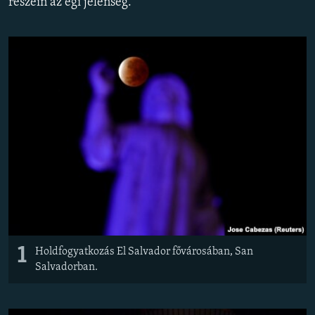
részein az égi jelenség.
EURÓPAI UNIÓ
VILÁG
KLÍMAVÁLTOZÁS
A MÚLT TANULSÁGAI
KÖVESSEN MINKET!
Valamennyi RFE/RL weboldal
1
Holdfogyatkozás El Salvador fővárosában, San
Salvadorban.