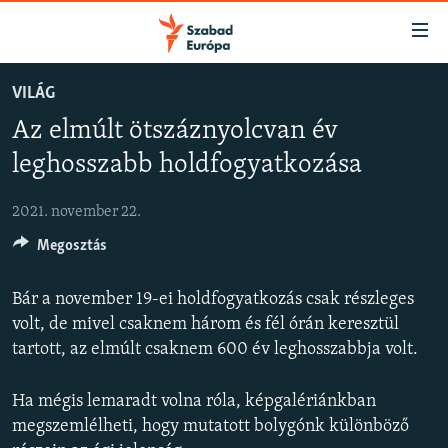
Akadálymentes
mód
Ugrás
VILÁG
a
NAPIRENDEN
Az elmúlt ötszáznyolcvan év
fő
AKTUÁLIS
oldalra
leghosszabb holdfogyatkozása
FELIRATKOZÁS
PODCASTOK
Ugrás
a
2021. november 22.
VIDEÓK
tartalomjegyzékre
Spotify
Megosztás
ELEMZŐ
Ugrás
a
NER15
Bár a november 19-ei holdfogyatkozás csak részleges
Feliratkozás
keresésre
SZABADON
volt, de mivel csaknem három és fél órán keresztül
tartott, az elmúlt csaknem 600 év leghosszabbja volt.
TÁRSADALOM
DEMOKRÁCIA
Ha mégis lemaradt volna róla, képgalériánkban
megszemlélheti, hogy mutatott bolygónk különböző
A PÉNZ NYOMÁBAN