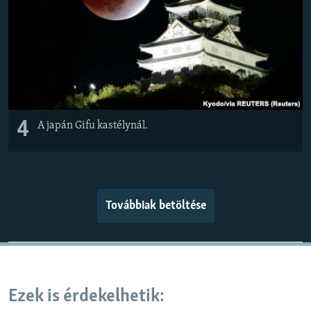
4
A japán Gifu kastélynál.
Továbbiak betöltése
Ezek is érdekelhetik: