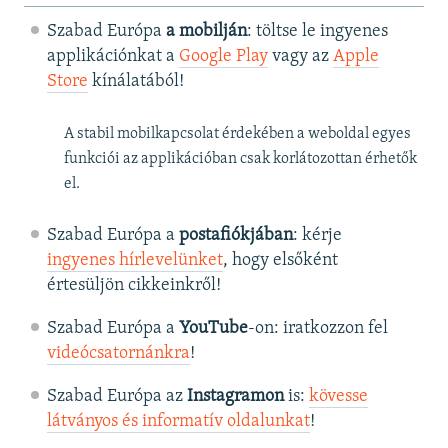
Szabad Európa
a mobilján
: töltse le ingyenes
applikációnkat a
Google Play
vagy az
Apple
Store
kínálatából!
A stabil mobilkapcsolat érdekében a weboldal egyes
funkciói az applikációban csak korlátozottan érhetők
el.
Szabad Európa a
postafiókjában
: kérje
ingyenes hírlevelünket
, hogy elsőként
értesüljön cikkeinkről!
Szabad Európa a
YouTube
-on: iratkozzon fel
videócsatornánkra
!
Szabad Európa az
Instagramon
is:
kövesse
látványos és informatív oldalunkat
! ​