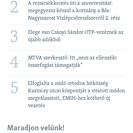
2
A rezsicsökkentés üti a szuverenitást:
megegyezni készül a kormány a Bős-
Nagymarosi Vízlépcsőrendszerről 2. rész
3
Elege van Csányi Sándor OTP-vezérnek az
újabb adókból
4
MTVA szerkesztő: Itt „nem az ellenzéki
összefogást támogatják”
5
Elfoglalta a zsidó ortodox hitközség
Kazinczy utcai központját a vitatott módon
megválasztott, EMIH-hez köthető új
vezetés
Maradjon velünk!