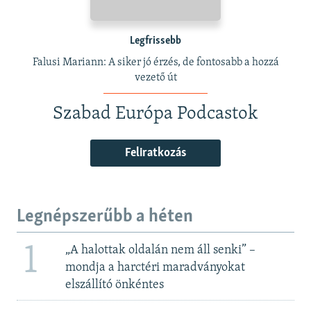
Legfrissebb
Falusi Mariann: A siker jó érzés, de fontosabb a hozzá
vezető út
Szabad Európa Podcastok
Feliratkozás
Legnépszerűbb a héten
1
„A halottak oldalán nem áll senki” –
mondja a harctéri maradványokat
elszállító önkéntes