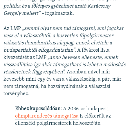
politika és a fölényes győzelmet arató Karácsony
Gergely mellett” –
fogalmaztak
.
Az LMP
„semmi olyat nem tud támogatni, ami jogokat
vesz el a választóktól: a közvetlen főpolgármester-
választás demokratikus alapjog, ennek elvétele a
budapestiektől elfogadhatatlan”.
A fővárosi lista
kivezetését az LMP
„anno hevesen ellenezte, ennek
visszaállítása így akár támogatható is lehet a módosítás
részleteinek függvényében
”.
Azonban mivel már
kevesebb mint egy év van a választásokig, a párt már
nem támogatná, ha hozzányúlnának a választási
törvényhez.
Ehhez kapcsolódóan:
A 2036-os budapesti
olimpiarendezés támogatása
is előkerült az
ellenzéki polgármesterek helyosztóján