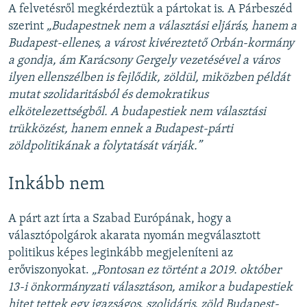
A felvetésről megkérdeztük a pártokat is. A Párbeszéd
szerint
„Budapestnek nem a választási eljárás, hanem a
Budapest-ellenes, a várost kivéreztető Orbán-kormány
a gondja, ám Karácsony Gergely vezetésével a város
ilyen ellenszélben is fejlődik, zöldül, miközben példát
mutat szolidaritásból és demokratikus
elkötelezettségből. A budapestiek nem választási
trükközést, hanem ennek a Budapest-párti
zöldpolitikának a folytatását várják.”
Inkább nem
A párt azt írta a Szabad Európának, hogy
a
választópolgárok akarata nyomán megválasztott
politikus képes leginkább megjeleníteni az
erőviszonyokat.
„Pontosan ez történt a 2019. október
13-i önkormányzati választáson, amikor a budapestiek
hitet tettek egy igazságos, szolidáris, zöld Budapest-