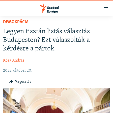
Akadálymentes
mód
Ugrás
DEMOKRÁCIA
a
NAPIRENDEN
Legyen tisztán listás választás
fő
AKTUÁLIS
oldalra
Budapesten? Ezt válaszolták a
FELIRATKOZÁS
PODCASTOK
Ugrás
kérdésre a pártok
a
VIDEÓK
tartalomjegyzékre
Kósa András
Spotify
ELEMZŐ
Ugrás
a
2023. október 20.
NER15
Feliratkozás
keresésre
SZABADON
Megosztás
TÁRSADALOM
DEMOKRÁCIA
A PÉNZ NYOMÁBAN