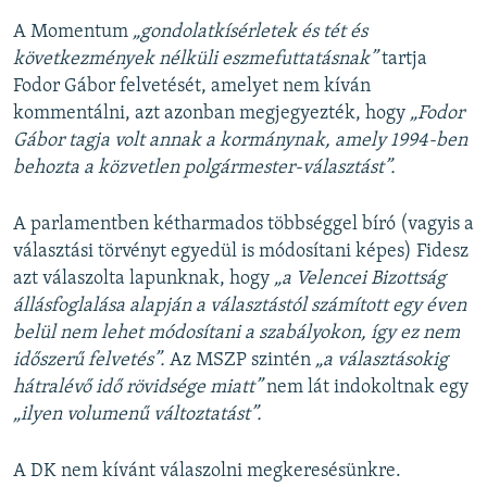
A Momentum
„gondolatkísérletek és tét és
következmények nélküli eszmefuttatásnak”
tartja
Fodor Gábor felvetését, amelyet nem kíván
kommentálni, azt azonban megjegyezték, hogy
„Fodor
Gábor tagja volt annak a kormánynak, amely 1994-ben
behozta a közvetlen polgármester-választást”.
A parlamentben kétharmados többséggel bíró (vagyis a
választási törvényt egyedül is módosítani képes) Fidesz
azt válaszolta lapunknak, hogy
„a Velencei Bizottság
állásfoglalása alapján a választástól számított egy éven
belül nem lehet módosítani a szabályokon, így ez nem
időszerű felvetés
”.
Az MSZP szintén
„a választásokig
hátralévő idő rövidsége miatt”
nem lát indokoltnak egy
„ilyen volumenű változtatást”.
A DK nem kívánt válaszolni megkeresésünkre.