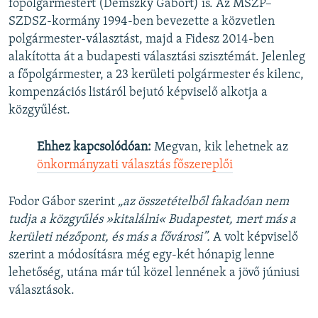
főpolgármestert (Demszky Gábort) is. Az MSZP–
SZDSZ-kormány 1994-ben bevezette a közvetlen
polgármester-választást, majd a Fidesz 2014-ben
alakította át a budapesti választási szisztémát. Jelenleg
a főpolgármester, a 23 kerületi polgármester és kilenc,
kompenzációs listáról bejutó képviselő alkotja a
közgyűlést.
Ehhez kapcsolódóan:
Megvan, kik lehetnek az
önkormányzati választás főszereplői
Fodor Gábor szerint
„az
összetételből fakadóan nem
tudja a közgyűlés »kitalálni« Budapestet, mert más a
kerületi nézőpont, és más a fő
városi”.
A volt képviselő
szerint a módosításra még egy-két hónapig lenne
lehetőség, utána már túl közel lennének a jövő júniusi
választások.