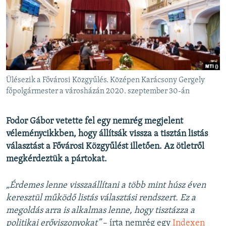
EURÓPAI UNIÓ
VILÁG
KLÍMAVÁLTOZÁS
A MÚLT TANULSÁGAI
Ülésezik a Fővárosi Közgyűlés. Középen Karácsony Gergely
KÖVESSEN MINKET!
főpolgármester a városházán 2020. szeptember 30-án
Fodor Gábor vetette fel egy nemrég megjelent
véleménycikkben, hogy állítsák vissza a tisztán listás
Valamennyi RFE/RL weboldal
választást a Fővárosi Közgyűlést illetően. Az ötletről
megkérdeztük a pártokat.
„Érdemes lenne visszaállítani a több mint húsz éven
keresztül működő listás választási rendszert. Ez a
megoldás arra is alkalmas lenne, hogy tisztázza a
politikai erőviszonyokat”
– írta nemrég egy
Indexen