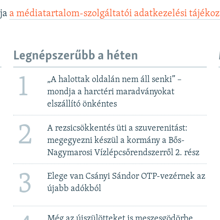
lja
a médiatartalom-szolgáltatói adatkezelési tájéko
Legnépszerűbb a héten
1
„A halottak oldalán nem áll senki” –
mondja a harctéri maradványokat
elszállító önkéntes
2
A rezsicsökkentés üti a szuverenitást:
megegyezni készül a kormány a Bős-
Nagymarosi Vízlépcsőrendszerről 2. rész
3
Elege van Csányi Sándor OTP-vezérnek az
újabb adókból
Még az újszülötteket is meszesgödörbe