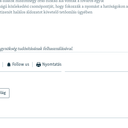
a diákok huszonnégy órás blokád alá vonták a főváros egyik
ságú közlekedési csomópontját, hogy fokozzák a nyomást a hatóságokon 
tizenöt halálos áldozatot követelő tetőomlás ügyében
ügynökség tudósításának felhasználásával.
Follow us
Nyomtatás
ilág