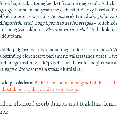
őrök hajtottak a tömegbe, két fiatal nő megsérült. A diák
y egyik társukat súlyosan megsebesítették egy baseballüt
l két tüntető csoportra is gengszterek támadtak.
„Elborza
llapotától, attól, hogy ilyen helyzet lehetséges
– tették kö
ram-bejegyzésükben.
– Elegünk van a vérből.”
A diákok úja
 délutánra.
vidéki polgármester is lemond még kedden – tette hozzá V
lószínűleg előrehozott parlamenti választáshoz vezet. Távo
kell megerősítenie, a képviselőknek harminc napjuk van a
a vagy előrehozott választások kiírására.
ez kapcsolódóan:
Blokád alá vonták a belgrádi utakat a til
lakoztak hozzájuk a gazdák és mások is
llen tiltakozó szerb diákok utat foglaltak; lemo
lnök