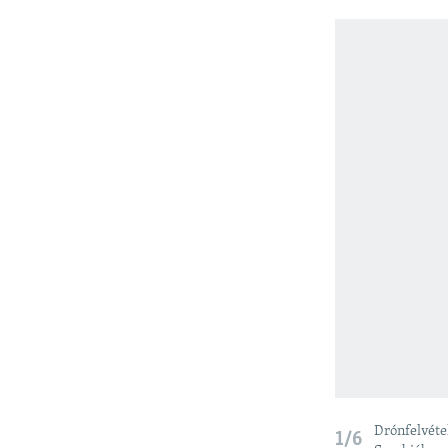
Drónfelvéte
1/6