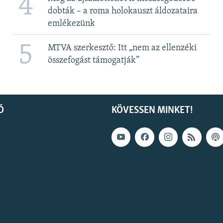
4
dobták – a roma holokauszt áldozataira
emlékezünk
5
MTVA szerkesztő: Itt „nem az ellenzéki
összefogást támogatják”
Ó
KÖVESSEN MINKET!