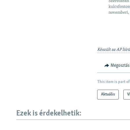
Szerbiában 
kulcsfontos
novemberi, 
Készült az AP hír
Megosztás
This item is part of
Aktuális
V
Ezek is érdekelhetik: