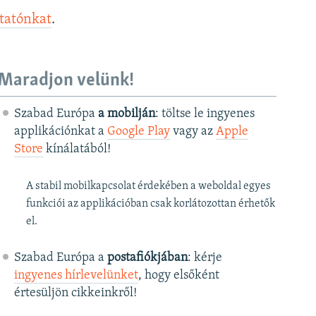
ztatónkat
.
Maradjon velünk!
Szabad Európa
a mobilján
: töltse le ingyenes
applikációnkat a
Google Play
vagy az
Apple
Store
kínálatából!
A stabil mobilkapcsolat érdekében a weboldal egyes
funkciói az applikációban csak korlátozottan érhetők
el.
Szabad Európa a
postafiókjában
: kérje
ingyenes hírlevelünket
, hogy elsőként
értesüljön cikkeinkről!