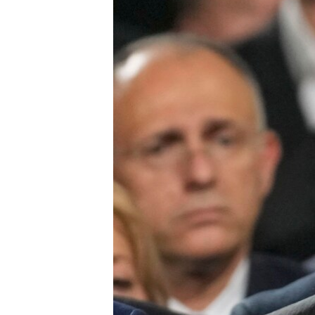
EURÓPAI UNIÓ
VILÁG
KLÍMAVÁLTOZÁS
A MÚLT TANULSÁGAI