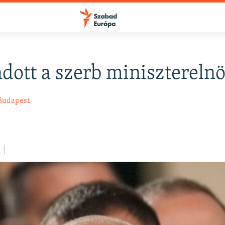
ott a szerb minisztereln
FELIRATKOZÁS
Budapest
Apple Podcasts
Spotify
Feliratkozás