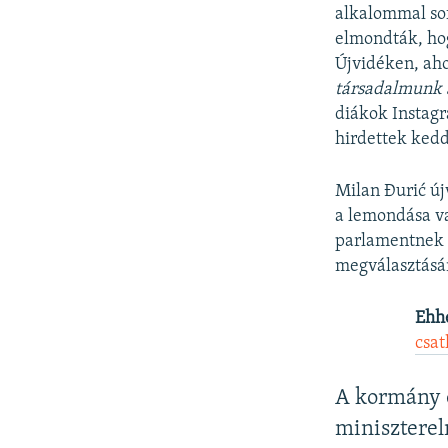
alkalommal sof
elmondták, hog
Újvidéken, aho
társadalmunk á
diákok Instag
hirdettek kedd
Milan Đurić új
a lemondása va
parlamentnek 
megválasztásár
Ehh
csat
A kormány e
minisztere