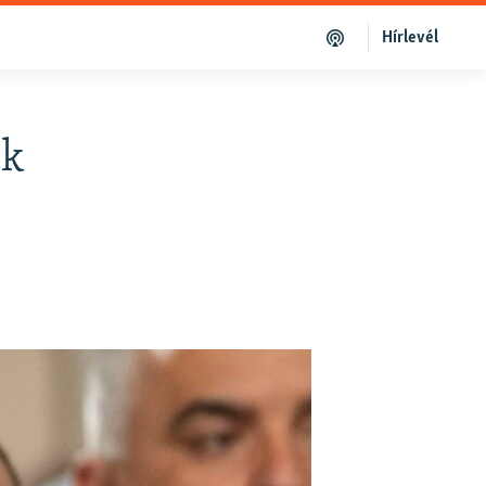
Hírlevél
ök