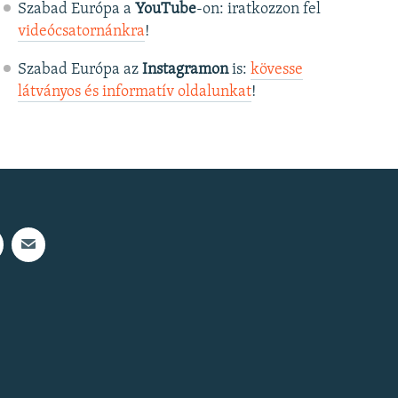
Szabad Európa a
YouTube
-on: iratkozzon fel
videócsatornánkra
!
Szabad Európa az
Instagramon
is:
kövesse
látványos és informatív oldalunkat
! ​