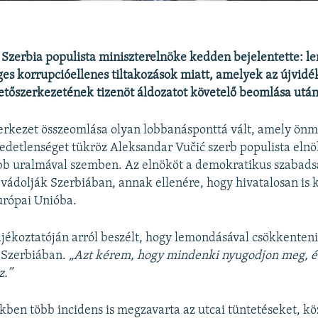
 Szerbia populista miniszterelnöke kedden bejelentette: l
ges korrupcióellenes tiltakozások miatt, amelyek az újvidé
etőszerkezetének tizenöt áldozatot követelő beomlása után
zerkezet összeomlása olyan lobbanásponttá vált, amely ön
edetlenséget tükröz Aleksandar Vučić szerb populista elnö
bb uralmával szemben. Az elnököt a demokratikus szabad
 vádolják Szerbiában, annak ellenére, hogy hivatalosan is k
Európai Unióba.
ájékoztatóján arról beszélt, hogy lemondásával csökkenteni
t Szerbiában.
„Azt kérem, hogy mindenki nyugodjon meg, és
z.”
kben több incidens is megzavarta az utcai tüntetéseket, kö