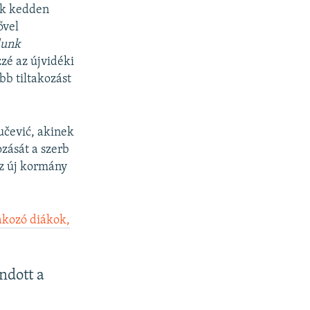
ok kedden
ővel
dunk
zzé az újvidéki
bb tiltakozást
učević, akinek
zását a szerb
z új kormány
takozó diákok,
ndott a