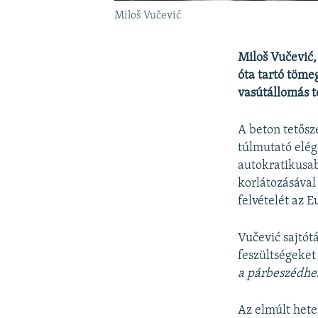
Miloš Vučević
Miloš Vučević,
óta tartó töme
vasútállomás t
A beton tetős
túlmutató elég
autokratikusa
korlátozásával
felvételét az 
Vučević
sajtót
feszültségeke
a párbeszédhe
Az elmúlt hete