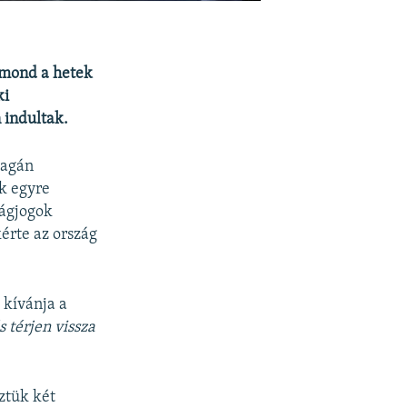
emond a hetek
ki
 indultak.
magán
k egyre
ságjogok
érte az ország
 kívánja a
 térjen vissza
ztük két