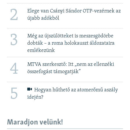
2
Elege van Csányi Sándor OTP-vezérnek az
újabb adókból
3
Még az újszülötteket is meszesgödörbe
dobták – a roma holokauszt áldozataira
emlékezünk
4
MTVA szerkesztő: Itt „nem az ellenzéki
összefogást támogatják”
5
Hogyan hűthető az atomerőmű aszály
idején?
Maradjon velünk!