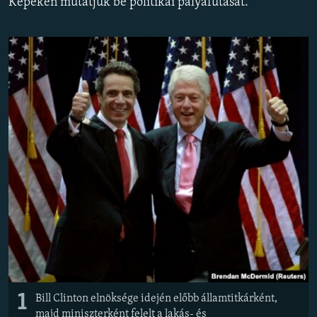
Képeken mutatjuk be politikai pályafutását.
EURÓPAI UNIÓ
VILÁG
KLÍMAVÁLTOZÁS
A MÚLT TANULSÁGAI
KÖVESSEN MINKET!
Valamennyi RFE/RL weboldal
1
Bill Clinton elnöksége idején előbb államtitkárként,
majd miniszterként felelt a lakás- és