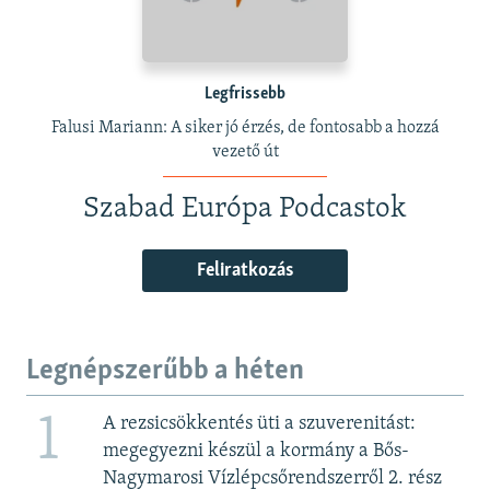
Legfrissebb
Falusi Mariann: A siker jó érzés, de fontosabb a hozzá
vezető út
Szabad Európa Podcastok
Feliratkozás
Legnépszerűbb a héten
1
A rezsicsökkentés üti a szuverenitást:
megegyezni készül a kormány a Bős-
Nagymarosi Vízlépcsőrendszerről 2. rész