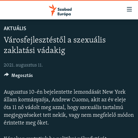
Akadálymentes
mód
Ugrás
AKTUÁLIS
a
NAPIRENDEN
Városfejlesztéstől a szexuális
fő
AKTUÁLIS
oldalra
zaklatási vádakig
FELIRATKOZÁS
PODCASTOK
Ugrás
a
2021. augusztus 11.
VIDEÓK
tartalomjegyzékre
Spotify
Megosztás
ELEMZŐ
Ugrás
a
NER15
Augusztus 10-én bejelentette lemondását New York
Feliratkozás
keresésre
SZABADON
állam kormányzója, Andrew Cuomo, akit az év eleje
óta 11 nő vádolt meg azzal, hogy szexuális tartalmú
TÁRSADALOM
megjegyzéseket tett nekik, vagy nem megfelelő módon
DEMOKRÁCIA
érintette meg őket.
A PÉNZ NYOMÁBAN