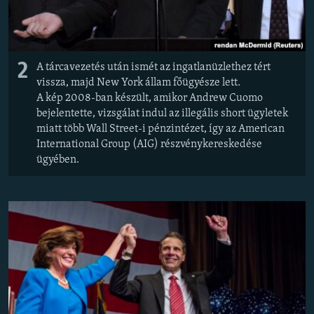
2
A tárcavezetés után ismét az ingatlanüzlethez tért
vissza, majd New York állam főügyésze lett.
A kép 2008-ban készült, amikor Andrew Cuomo
bejelentette, vizsgálat indul az illegális short ügyletek
miatt több Wall Street-i pénzintézet, így az American
International Group (AIG) részvénykereskedése
ügyében.