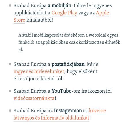
Szabad Európa
a mobilján
: töltse le ingyenes
applikációnkat a
Google Play
vagy az
Apple
Store
kínálatából!
A stabil mobilkapcsolat érdekében a weboldal egyes
funkciói az applikációban csak korlátozottan érhetők
el.
Szabad Európa a
postafiókjában
: kérje
ingyenes hírlevelünket
, hogy elsőként
értesüljön cikkeinkről!
Szabad Európa a
YouTube
-on: iratkozzon fel
videócsatornánkra
!
Szabad Európa az
Instagramon
is:
kövesse
látványos és informatív oldalunkat
! ​