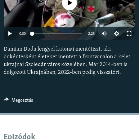
Jelenleg nincs elérhető tartalom
EURÓPAI UNIÓ
VILÁG
KLÍMAVÁLTOZÁS
Auto
0:00
2:26
A MÚLT TANULSÁGAI
240p
Damian Duda lengyel katonai mentőtiszt, aki
360p
KÖVESSEN MINKET!
önkéntesként életeket mentett a frontvonalon a kelet-
ukrajnai Szoledár város közelében. Már 2014-ben is
480p
Auto
240p
360p
480p
dolgozott Ukrajnában, 2022-ben pedig visszatért.
720p
720p
1080p
Valamennyi RFE/RL weboldal
1080p
Megosztás
Epizódok