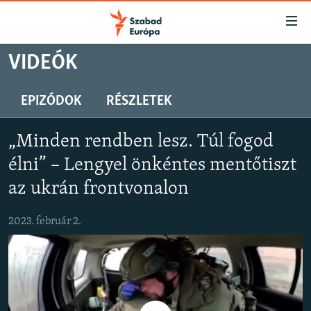
Akadálymentes
mód
Ugrás
VIDEÓK
a
NAPIRENDEN
fő
AKTUÁLIS
EPIZÓDOK
RÉSZLETEK
oldalra
PODCASTOK
Ugrás
„Minden rendben lesz. Túl fogod
a
VIDEÓK
tartalomjegyzékre
élni” – Lengyel önkéntes mentőtiszt
ELEMZŐ
Ugrás
az ukrán frontvonalon
a
NER15
keresésre
2023. február 2.
SZABADON
TÁRSADALOM
DEMOKRÁCIA
A PÉNZ NYOMÁBAN