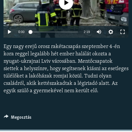
Jelenleg nincs elérhető tartalom
EURÓPAI UNIÓ
VILÁG
KLÍMAVÁLTOZÁS
Auto
0:00
2:19
A MÚLT TANULSÁGAI
240p
Egy nagy erejű orosz rakétacsapás szeptember 4-én
360p
KÖVESSEN MINKET!
kora reggel legalább hét ember halálát okozta a
nyugat-ukrajnai Lviv városában. Mentőcsapatok
480p
Auto
240p
360p
480p
siettek a helyszínre, hogy segítsenek kiásni az esetleges
720p
túlélőket a lakóházak romjai közül. Tudni olyan
720p
1080p
Valamennyi RFE/RL weboldal
1080p
családról, akik kettészakadtak a légiriadó alatt. Az
egyik szülő a gyermekével nem került elő.
Megosztás