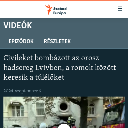
Akadálymentes
mód
Ugrás
VIDEÓK
a
NAPIRENDEN
fő
AKTUÁLIS
EPIZÓDOK
RÉSZLETEK
oldalra
PODCASTOK
Ugrás
Civileket bombázott az orosz
a
VIDEÓK
tartalomjegyzékre
hadsereg Lvivben, a romok között
ELEMZŐ
Ugrás
keresik a túlélőket
a
NER15
keresésre
2024. szeptember 6.
SZABADON
TÁRSADALOM
DEMOKRÁCIA
A PÉNZ NYOMÁBAN