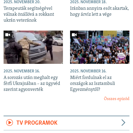
2025. NOVEMBER 20.
2025. NOVEMBER 18.
Terapeuták segítségével
Iránban annyira esőt akartak,
válnak önállóvá a rokkant
hogy árvíz lett a vége
ukrán veteránok
2025. NOVEMBER 16.
2025. NOVEMBER 16.
A sorozás után meghalt egy
Miért fordulnak el az
férfi Ukrajnában – az ügyvéd
országok az Isztambuli
szerint agyonverték
Egyezménytől?
Összes epizód
TV PROGRAMOK