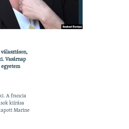
választáson,
ki. Vasárnap
us egyetem
ki. A francia
sok kiírása
ikapott Marine