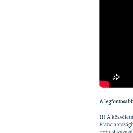
A legfontosabb
(1) A közvéle
Franciaországb
protestszavazá