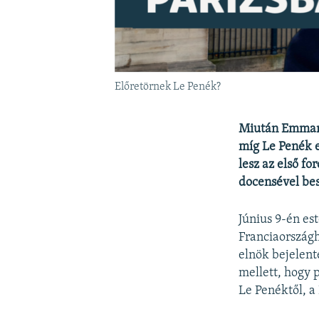
Előretörnek Le Penék?
Miután Emmanue
míg Le Penék e
lesz az első fo
docensével bes
Június 9-én es
Franciaországh
elnök bejelent
mellett, hogy 
Le Penéktől, a