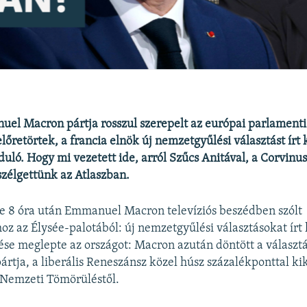
l Macron pártja rosszul szerepelt az európai parlamenti 
lőretörtek, a francia elnök új nemzetgyűlési választást írt 
rduló. Hogy mi vezetett ide, arról Szűcs Anitával, a Corvin
zélgettünk az Atlaszban.
te 8 óra után Emmanuel Macron televíziós beszédben szólt
oz az Élysée-palotából: új nemzetgyűlési választásokat írt 
ése meglepte az országot: Macron azután döntött a választá
pártja, a liberális Reneszánsz közel húsz százalékponttal k
 Nemzeti Tömörüléstől.