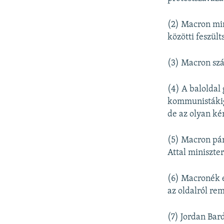
(2) Macron min
közötti feszül
(3) Macron szá
(4) A baloldal 
kommunistákig:
de az olyan ké
(5) Macron pár
Attal miniszte
(6) Macronék e
az oldalról r
(7) Jordan Bar