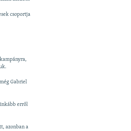
esek csoportja
a kampányra,
uk.
 még Gabriel
 inkább erről
tt, azonban a