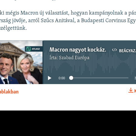
 ki mégis Macron új választást, hogyan kampányolnak a pár
rszág jövője, arról Szűcs Anitával, a Budapesti Corvinus Eg
szélgettünk.
Macron nagyot kockáztat – egész Európára hatással lesznek a francia választások
BEÁGYAZ
Írta:
Szabad Európa
Jelenleg nincs elérhető tartalom
0:00
 ablakban
BEÁGYAZÁS