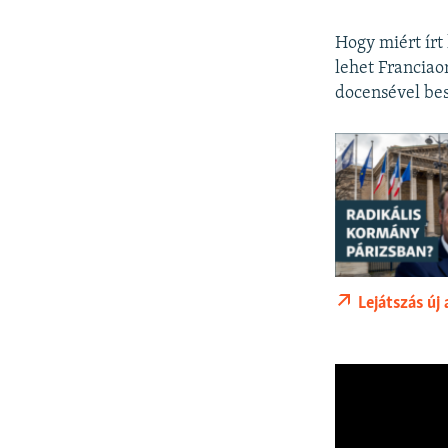
Hogy miért írt
lehet Franciao
docensével be
Lejátszás új