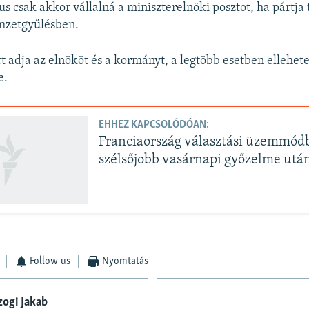
kus csak akkor vállalná a miniszterelnöki posztot, ha pártja
mzetgyűlésben.
t adja az elnököt és a kormányt, a legtöbb esetben ellehete
e.
EHHEZ KAPCSOLÓDÓAN:
Franciaország választási üzemmódb
szélsőjobb vasárnapi győzelme utá
Follow us
Nyomtatás
ogi Jakab