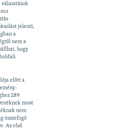
a választások
incs
ztás
solást jelenti,
ágban a
ségről nem a
őállhat, hogy
boldali
ója előtt a
lemény-
éghez 289
 Penéknek most
onéknak nem
ig összefogó
e. Az első