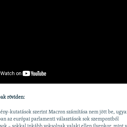
ak röviden:
mény-kutatások szerint Macron számítása nem jött be, ugy
an az európai parlamenti választások sok szempontból
sok – sokkal inkább voksolnak valaki ellen ilyenkor, mint v