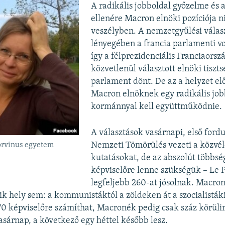
A radikális jobboldal győzelme és 
ellenére Macron elnöki pozíciója n
veszélyben. A nemzetgyűlési válas
lényegében a francia parlamenti vok
így a félprezidenciális Franciaorsz
közvetlenül választott elnöki tiszt
parlament dönt. De az a helyzet el
Macron elnöknek egy radikális job
kormánnyal kell együttműködnie.
A választások vasárnapi, első fordul
Nemzeti Tömörülés vezeti a közvé
Corvinus egyetem
kutatásokat, de az abszolút többs
képviselőre lenne szükségük – Le
legfeljebb 260-at jósolnak. Macr
ik hely sem: a kommunistáktól a zöldeken át a szocialisták
70 képviselőre számíthat, Macronék pedig csak száz körülir
asárnap, a következő egy héttel később lesz.