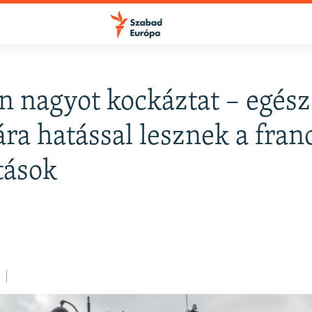
 nagyot kockáztat – egész
FELIRATKOZÁS
ra hatással lesznek a fran
tások
Apple Podcasts
Spotify
Feliratkozás