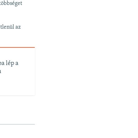
 többséget
tlenül az
a lép a
n