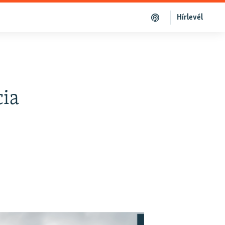
Hírlevél
cia