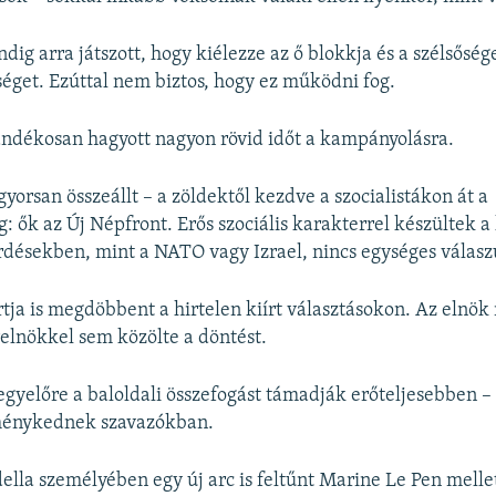
dig arra játszott, hogy kiélezze az ő blokkja és a szélsőség
tséget. Ezúttal nem biztos, hogy ez működni fog.
ndékosan hagyott nagyon rövid időt a kampányolásra.
gyorsan összeállt – a zöldektől kezdve a szocialistákon át a
 ők az Új Népfront. Erős szociális karakterrel készültek 
rdésekben, mint a NATO vagy Izrael, nincs egységes válasz
tja is megdöbbent a hirtelen kiírt választásokon. Az elnök
relnökkel sem közölte a döntést.
gyelőre a baloldali összefogást támadják erőteljesebben –
eménykednek szavazókban.
della személyében egy új arc is feltűnt Marine Le Pen melle