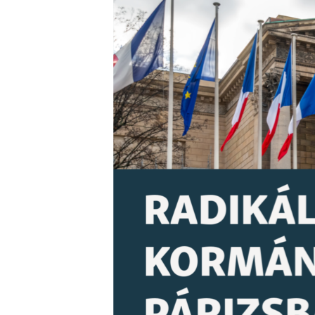
EURÓPAI UNIÓ
VILÁG
KLÍMAVÁLTOZÁS
A MÚLT TANULSÁGAI