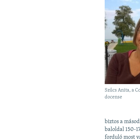
Szűcs Anita, a 
docense
biztos a másod
baloldal 150-1
forduló most v