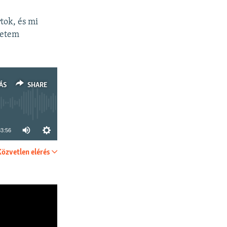
tok, és mi
yetem
ÁS
SHARE
33:56
Közvetlen elérés
SHARE