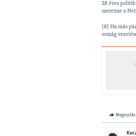
28 éves politi
szerezne a Ne
(8) Ha más pár
ország vezetés
Megosztás
Kucz