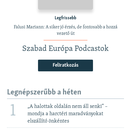
Legfrissebb
Falusi Mariann: A siker jó érzés, de fontosabb a hozzá
vezető út
Szabad Európa Podcastok
Feliratkozás
Legnépszerűbb a héten
1
„A halottak oldalán nem áll senki” –
mondja a harctéri maradványokat
elszállító önkéntes