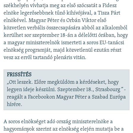
székhelyén vívhatja meg az első szócsatát a Fidesz
elnöke legerősebbnek tűnő kihívójával, a Tisza Párt
elnökével. Magyar Péter és Orbán Viktor első
közvetlen verbális összecsapására abból az alkalomból
kerülhet sor szeptember 18-án a délelőtti órában, hogy
a magyar miniszterelnök ismerteti a soros EU-tanácsi
elnökség programját, majd közvetlenül ezután részt
vesz az erről tartandó plenáris vitán.
FRISSÍTÉS
„
Ott leszek. Előre megküldöm a kérdéseket, hogy
legyen ideje készülni. Szeptember 18., Strasbourg
” -
reagált a Facebookon Magyar Péter a Szabad Európa
hírére.
A soros elnökséget adó ország miniszterelnöke a
hagyományok szerint az elnökség elején mutatja be a