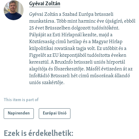
Gyévai Zoltán
Gyévai Zoltán a Szabad Európa brüsszeli
munkatársa. Több mint harminc éve újságíró, ebből
25 évet Brüsszelben dolgozott tudósítóként.
Pályáját az Esti Hírlapnál kezdte, majd a
Köztársaság című hetilap és a Magyar Hírlap
külpolitikai rovatának tagja volt. Ez utóbbit és a
Figyelőt az EU központjából tudósította éveken
keresztül. A BruxInfo brüsszeli uniós hírportál
alapítója és főszerkesztője. Másfél évtizeden át az
InfoRádió Brüsszeli hét című műsorának állandó
uniós szakértője.
This item is part of
Napirenden
Európai Unió
Ezek is érdekelhetik: