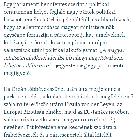
Egy parlamenti bennfentes szerint a politikai
centrumban helyet foglaló nagy pártok politikai
hasznot remélnek Orbán jelenlététől, és abban bíznak,
hogy az ellentmondásos magyar miniszterelnök
egységbe forrasztja a pártcsoportjukat, amelyeknek
kohézióját erősen kikezdte a júniusi európai
választások utáni politikai alkufolyamat.
„A magyar
miniszterelnöknél ideálisabb alanyt nagyítóval sem
lehetne találni erre”
– jegyezte meg egy parlamenti
megfigyelő.
Ha Orbán többéves szünet után újra megjelenne a
parlament előtt, a kialakult szokásoknak megfelelően ő
szólalna fel először, utána Ursula von der Leyen, az
Európai Bizottság elnöke, majd az EU-tanács nevében
valaki más következne a magyar soros elnökség
nevében. Ezt követően emelkednének szólásra a
frakcióvezetők és a pártcsoportok által kijelölt