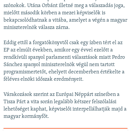
szónokok. Utána Orbánt illetné meg a válaszadás joga,
mielőtt második körben a mezei képviselők is
bekapcsolódhatnak a vitába, amelyet a végén a magyar
miniszterelnök válasza zárna.
Eddig ettől a forgatókönyvtől csak egy ízben tért el az
EP az elmúlt években, amikor egy évvel ezelőtt a
rendkívüli spanyol parlamenti választások miatt Pedro
Sánchez spanyol miniszterelnök végül nem tartott
programismertetőt, ehelyett decemberben értékelte a
féléves elnöki időszak eredményeit.
Várakozások szerint az Európai Néppárt színeiben a
Tisza Párt a vita során legalább kétszer felszólalási
lehetőséget kaphat, képviselői interpellálhatják majd a
magyar kormányfőt.