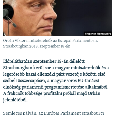
EURÓPAI UNIÓ
VILÁG
KLÍMAVÁLTOZÁS
A MÚLT TANULSÁGAI
Orbán Viktor miniszterelnök az Európai Parlamentben,
KÖVESSEN MINKET!
Strasbourgban 2018. szeptember 18-án
Előreláthatóan szeptember 18-án délelőtt
Strasbourgban kerül sor a magyar miniszterelnök és a
Valamennyi RFE/RL weboldal
legerősebb hazai ellenzéki párt vezetője közötti első
szóbeli összecsapásra, a magyar soros EU-tanácsi
elnökség parlamenti programismertetése alkalmából.
A frakciók többsége profitálni próbál majd Orbán
jelenlétéből.
Semleges pályán, az Európai Parlament strasbourgi