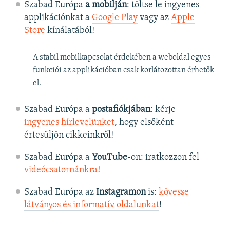
Szabad Európa
a mobilján
: töltse le ingyenes
applikációnkat a
Google Play
vagy az
Apple
Store
kínálatából!
A stabil mobilkapcsolat érdekében a weboldal egyes
funkciói az applikációban csak korlátozottan érhetők
el.
Szabad Európa a
postafiókjában
: kérje
ingyenes hírlevelünket
, hogy elsőként
értesüljön cikkeinkről!
Szabad Európa a
YouTube
-on: iratkozzon fel
videócsatornánkra
!
Szabad Európa az
Instagramon
is:
kövesse
látványos és informatív oldalunkat
! ​