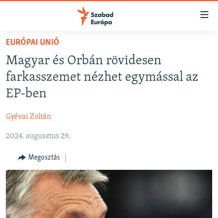
Akadálymentes
mód
Ugrás
EURÓPAI UNIÓ
a
NAPIRENDEN
Magyar és Orbán rövidesen
fő
AKTUÁLIS
oldalra
farkasszemet nézhet egymással az
FELIRATKOZÁS
PODCASTOK
Ugrás
EP-ben
a
VIDEÓK
tartalomjegyzékre
Gyévai Zoltán
Spotify
ELEMZŐ
Ugrás
a
2024. augusztus 29.
NER15
Feliratkozás
keresésre
SZABADON
Megosztás
TÁRSADALOM
DEMOKRÁCIA
A PÉNZ NYOMÁBAN