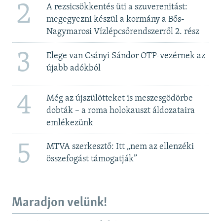
2
A rezsicsökkentés üti a szuverenitást:
megegyezni készül a kormány a Bős-
Nagymarosi Vízlépcsőrendszerről 2. rész
3
Elege van Csányi Sándor OTP-vezérnek az
újabb adókból
4
Még az újszülötteket is meszesgödörbe
dobták – a roma holokauszt áldozataira
emlékezünk
5
MTVA szerkesztő: Itt „nem az ellenzéki
összefogást támogatják”
Maradjon velünk!