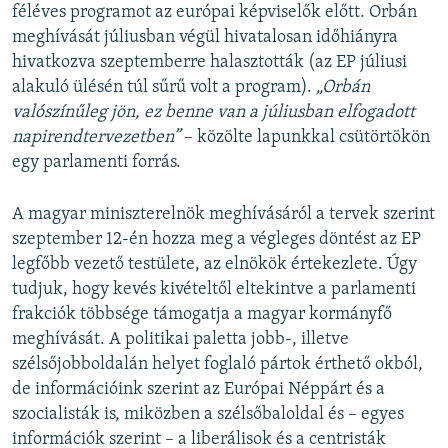
féléves programot az európai képviselők előtt. Orbán
meghívását júliusban végül hivatalosan időhiányra
hivatkozva szeptemberre halasztották (az EP júliusi
alakuló ülésén túl sűrű volt a program).
„Orbán
valószínűleg jön, ez benne van a júliusban elfogadott
napirendtervezetben”
– közölte lapunkkal csütörtökön
egy parlamenti forrás.
A magyar miniszterelnök meghívásáról a tervek szerint
szeptember 12-én hozza meg a végleges döntést az EP
legfőbb vezető testülete, az elnökök értekezlete. Úgy
tudjuk, hogy kevés kivételtől eltekintve a parlamenti
frakciók többsége támogatja a magyar kormányfő
meghívását. A politikai paletta jobb-, illetve
szélsőjobboldalán helyet foglaló pártok érthető okból,
de információink szerint az Európai Néppárt és a
szocialisták is, miközben a szélsőbaloldal és – egyes
információk szerint – a liberálisok és a centristák