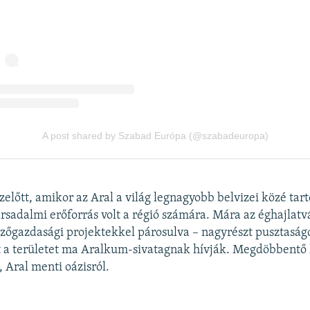
előtt, amikor az Aral a világ legnagyobb belvizei közé tart
ársadalmi erőforrás volt a régió számára. Mára az éghajlatvá
őgazdasági projektekkel párosulva – nagyrészt pusztaságo
t a területet ma Aralkum-sivatagnak hívják. Megdöbbentő
, Aral menti oázisról.