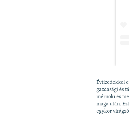
Évtizedekkel ez
gazdasági és t
mérnöki és mez
maga után. Ez
egykor virágzó