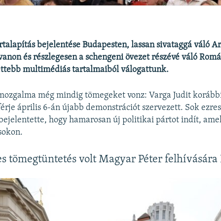
rtalapítás bejelentése Budapesten, lassan sivataggá váló Ar
vanon és részlegesen a schengeni övezet részévé váló Romá
ettebb multimédiás tartalmaiból válogattunk.
mozgalma még mindig tömegeket vonz: Varga Judit korábbi
férje április 6-án újabb demonstrációt szervezett. Sok ezres
bejelentette, hogy hamarosan új politikai pártot indít, ame
sokon.
es tömegtüntetés volt Magyar Péter felhívásár