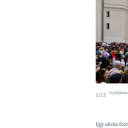
Gyülekezn
1/12
Egy ukrán fot