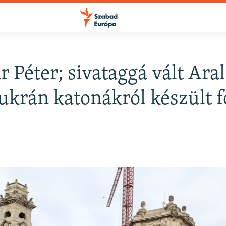
 Péter; sivataggá vált Aral
FELIRATKOZÁS
 ukrán katonákról készült 
Apple Podcasts
Spotify
Feliratkozás