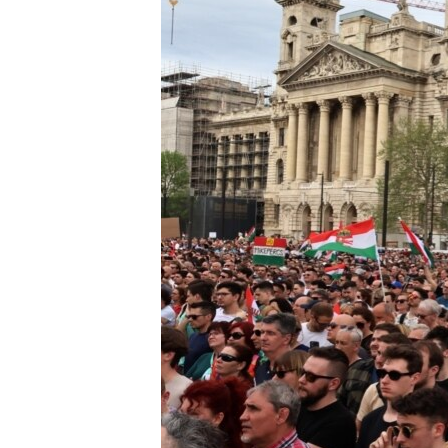
EURÓPAI UNIÓ
VILÁG
KLÍMAVÁLTOZÁS
A MÚLT TANULSÁGAI