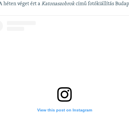
A héten véget ért a
Katonaszobrok
című fotókiállítás Budap