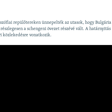
 szófiai repülőtereken ünnepelték az utasok, hogy Bulgári
 részlegesen a schengeni övezet részévé vált. A határnyitás
eri közlekedésre vonatkozik.