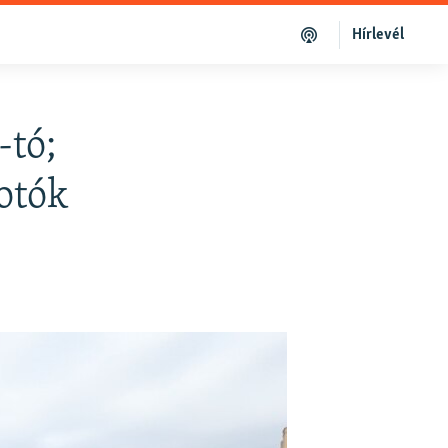
Hírlevél
-tó;
fotók