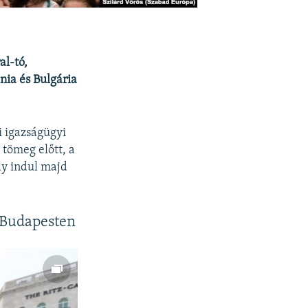
al-tó,
nia és Bulgária
 igazságügyi
 tömeg előtt, a
ly indul majd
a Budapesten