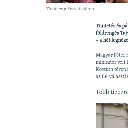
Tüntetés a Kossuth téren
Tüntetés és pá
földrengés Taj
– a hét legnéz
Magyar Péter 
miniszter volt 
Kossuth téren 
az EP-választá
Több tízezr