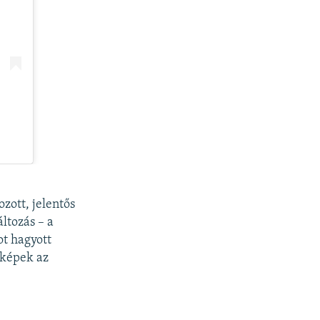
ozott, jelentős
ltozás – a
t hagyott
 képek az