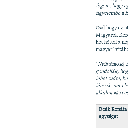
fogom, hogy eg
figyelembe a k
Csakhogy ez ni
Magyarok Kerek
két héttel a né
magyar” vitáho
“
Nyilvánvaló, h
gondolják, ho
lehet tudni, ho
létezik, nem l
alkalmazása és
Deák Renáta m
egységet