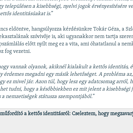
y településen a kisebbségi, nyelvi jogok érvényesítésére v
ettős identitásúakat is
.”
ncs eldöntve, hangsúlyozza kérdésünkre Tokár Géza, a Szl
asztalának szóvivője is, aki ugyanakkor nem tartja szere
pszámlálás előtt nyílt meg ez a vita, ami óhatatlanul a nem
z fog vezetni.
ogy vannak olyanok, akiknél kialakult a kettős identitás, és
gy érdemes megadni egy másik lehetőséget. A probléma az
gy ez mivel jár. Azon túl, hogy lesz egy adatcsomag arról, h
ehet tudni, hogy a későbbiekben ez mit jelent a kisebbségi 
 a nemzetiségek státusza szempontjából.
”
űfordító a kettős identitásról: Cseleztem, hogy megzavarj