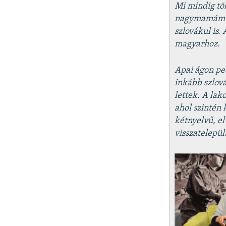
Mi mindig tö
nagymamám po
szlovákul is.
magyarhoz.
Apai ágon pe
inkább szlová
lettek. A lak
ahol szintén
kétnyelvű, el
visszatelepül