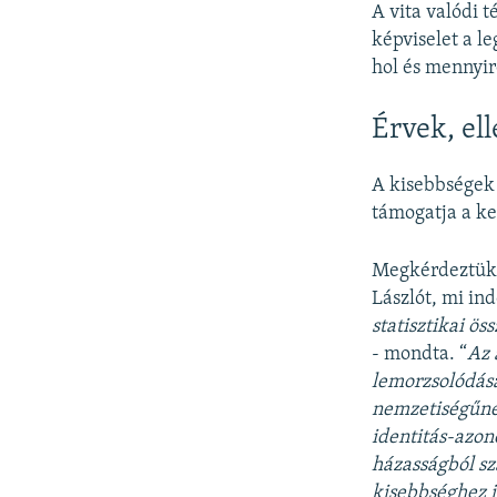
A vita valódi 
képviselet a l
hol és mennyir
Érvek, el
A kisebbségek 
támogatja a ke
Megkérdeztük 
Lászlót, mi in
statisztikai ö
- mondta. “
Az 
lemorzsolódásá
nemzetiségűnek
identitás-azon
házasságból sz
kisebbséghez i