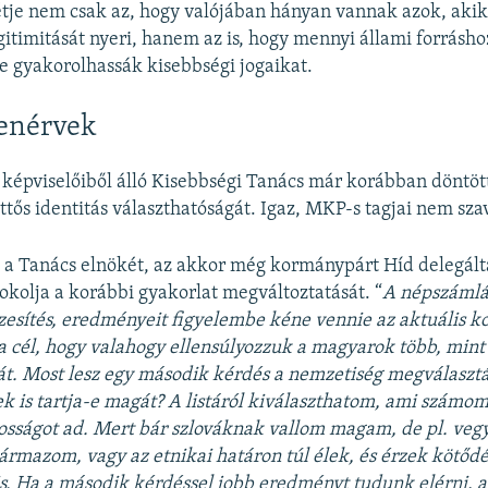
tétje nem csak az, hogy valójában hányan vannak azok, aki
egitimitását nyeri, hanem az is, hogy mennyi állami forrásho
e gyakorolhassák kisebbségi jogaikat.
lenérvek
képviselőiből álló Kisebbségi Tanács már korábban döntött
ttős identitás választhatóságát. Igaz, MKP-s tagjai nem sza
a Tanács elnökét, az akkor még kormánypárt Híd delegál
dokolja a korábbi gyakorlat megváltoztatását. “
A népszámlá
sszesítés, eredményeit figyelembe kéne vennie az aktuális
a cél, hogy valahogy ellensúlyozzuk a magyarok több, mint
t. Most lesz egy második kérdés a nemzetiség megválasztá
 is tartja-e magát? A listáról kiválaszthatom, ami számo
osságot ad. Mert bár szlováknak vallom magam, de pl. veg
ármazom, vagy az etnikai határon túl élek, és érzek kötőd
s. Ha a második kérdéssel jobb eredményt tudunk elérni, a