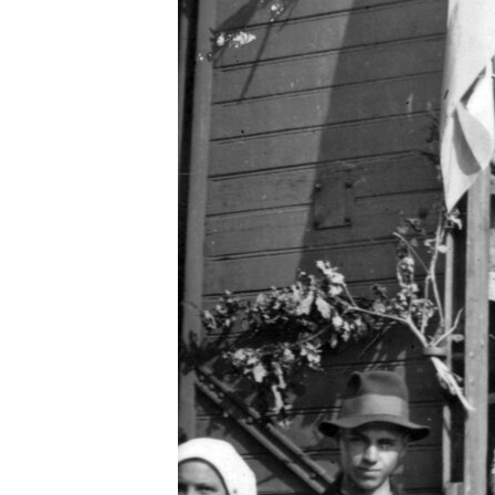
EURÓPAI UNIÓ
VILÁG
KLÍMAVÁLTOZÁS
A MÚLT TANULSÁGAI