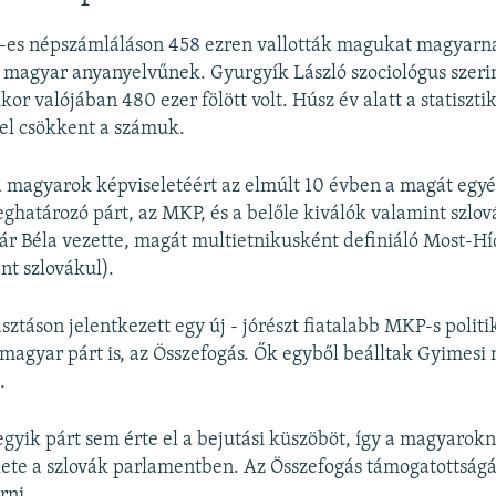
1-es népszámláláson 458 ezren vallották magukat magyarn
 magyar anyanyelvűnek. Gyurgyík László szociológus szeri
or valójában 480 ezer fölött volt. Húsz év alatt a statisztik
el csökkent a számuk.
a magyarok képviseletéért az elmúlt 10 évben a magát egy
ghatározó párt, az MKP, és a belőle kiválók valamint szlov
gár Béla vezette, magát multietnikusként definiáló Most-Hí
nt szlovákul).
sztáson jelentkezett egy új - jórészt fiatalabb MKP-s polit
 magyar párt is, az Összefogás. Ők egyből beálltak Gyimesi
.
egyik párt sem érte el a bejutási küszöböt, így a magyarok
lete a szlovák parlamentben. Az Összefogás támogatottságá
rni.