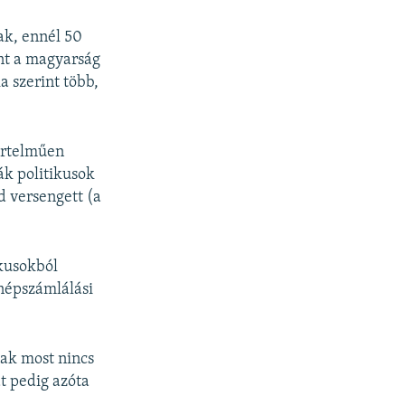
ak, ennél 50
nt a magyarság
a szerint több,
értelműen
ák politikusok
d versengett (a
ikusokból
 népszámlálási
nak most nincs
t pedig azóta