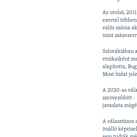
Az utolsó, 201
ezerrel többen
valós száma akk
mint százezerr
Szlovákiában 
etnikaiként me
alapította, Bu
Most hidat jele
A 2020-as vála
szerveződött -
javaslata mögé
A választáson 
önálló képvise
sem tudják mé