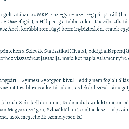
lángolt vitában az MKP is az egy nemzetiség pártján áll (ha 
 az Összefogás), a Híd pedig a többes identitás választható
vasz Ábel, korábbi romaügyi kormánybiztosként ennek egyi
pénteken a Szlovák Statisztikai Hivatal, eddigi álláspontját
erhez visszatérést javasolja, majd két napja valamennyire e
nypárt – Gyimesi Györgyön kívül – eddig nem foglalt állás
 viszont továbbra is a kettős identitás lekérdezését támogat
ebruár 8-án kell döntenie, 15-én indul az elektronikus n
n Magyarországon, Szlovákiában is online lesz a népszám
ond, azok megtehetik személyesen is.)