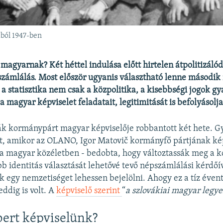
ból 1947-ben
 magyarnak? Két héttel indulása előtt hirtelen átpolitizálód
számlálás. Most először ugyanis választható lenne második
e a statisztika nem csak a közpolitika, a kisebbségi jogok 
 magyar képviselet feladatait, legitimitását is befolyásolja
ák kormánypárt magyar képviselője robbantott két hete. G
tt, amikor az OLANO, Igor Matovič kormányfő pártjának képv
 a magyar közéletben - bedobta, hogy változtassák meg a 
bb identitás választását lehetővé tevő népszámlálási kérdőív
k egy nemzetiséget lehessen bejelölni. Ahogy ez a tíz évent
eddig is volt. A
képviselő szerint
“
a szlovákiai magyar legy
ert képviselünk?