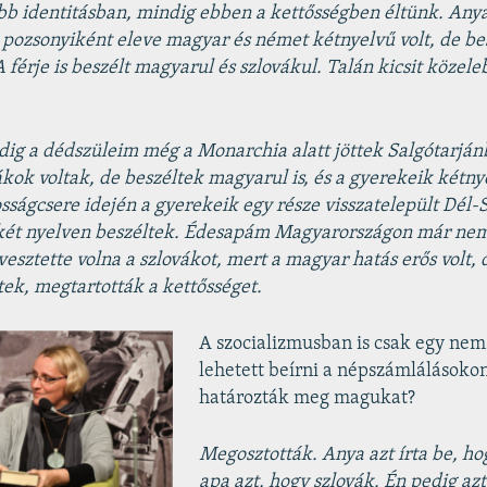
bb identitásban, mindig ebben a kettősségben éltünk. Any
zsonyiként eleve magyar és német kétnyelvű volt, de be
 A férje is beszélt magyarul és szlovákul. Talán kicsit közele
dig a dédszüleim még a Monarchia alatt jöttek Salgótarján
kok voltak, de beszéltek magyarul is, és a gyerekeik kétn
osságcsere idején a gyerekeik egy része visszatelepült Dél-
 két nyelven beszéltek. Édesapám Magyarországon már nem 
vesztette volna a szlovákot, mert a magyar hatás erős volt, 
tek, megtartották a kettősséget.
A szocializmusban is csak egy nem
lehetett beírni a népszámlálásoko
határozták meg magukat?
Megosztották. Anya azt írta be, h
apa azt, hogy szlovák. Én pedig azt