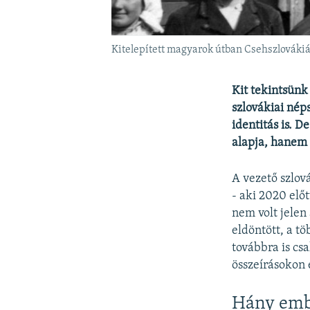
Kitelepített magyarok útban Csehszlovákiá
Kit tekintsünk
szlovákiai nép
identitás is. D
alapja, hanem a
A vezető szlov
- aki 2020 elő
nem volt jelen
eldöntött, a tö
továbbra is csa
összeírásokon 
Hány emb