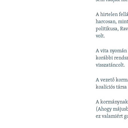
A hirtelen fel
harcosan, mint
politikusa, Ra
volt.
A vita nyomán 
korábbi rendsz
visszatáncolt.
A vezető kormá
koalíciós társa
A kormánynak f
(Ahogy májusba
ez valamiért g