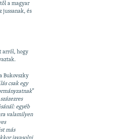
ktől a magyar
z jussanak, és
 arról, hogy
vaztak.
ta Bukovszky
lás csak egy
 kormányzatnak
”
 százezres
sánál: egyéb
mra valamilyen
yes
ést más
kkor javasolni