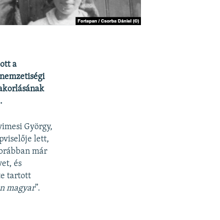
ott a
 nemzetiségi
gyakorlásának
.
yimesi György,
iselője lett,
korábban már
et, és
e tartott
en magyar
”.