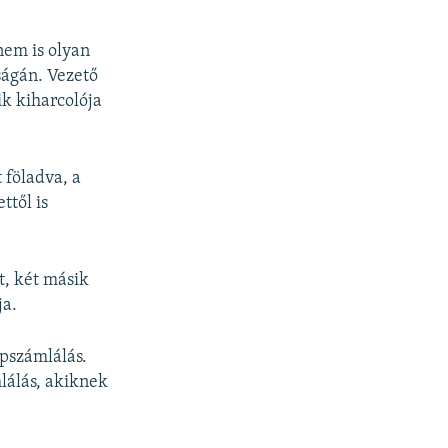
nem is olyan
ságán. Vezető
k kiharcolója
 föladva, a
ttől is
t, két másik
ja.
épszámlálás.
lálás, akiknek