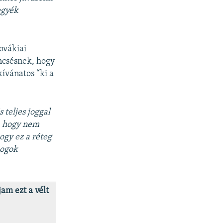
egyék
ovákiai
ncsésnek, hogy
kívánatos “ki a
 teljes joggal
, hogy nem
ogy ez a réteg
jogok
am ezt a vélt