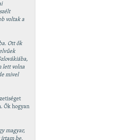
ai
szélt
bb voltak a
ba. Ott ők
yelvűek
Szlovákiába,
lett volna
de mivel
zetiséget
n. Ők hogyan
ogy magyar,
 írtam be,