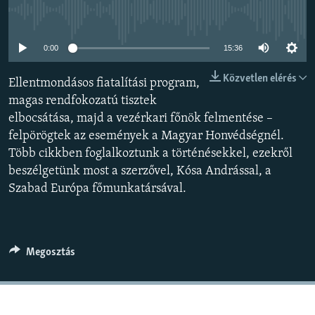
EURÓPAI UNIÓ
Jelenleg nincs elérhető tartalom
VILÁG
0:00
15:36
KLÍMAVÁLTOZÁS
Közvetlen elérés
Ellentmondásos fiatalítási program,
A MÚLT TANULSÁGAI
magas rendfokozatú tisztek
elbocsátása, majd a vezérkari főnök felmentése –
KÖVESSEN MINKET!
felpörögtek az események a Magyar Honvédségnél.
Több cikkben foglalkoztunk a történésekkel, ezekről
beszélgetünk most a szerzővel, Kósa Andrással, a
Szabad Európa főmunkatársával.
Valamennyi RFE/RL weboldal
Megosztás