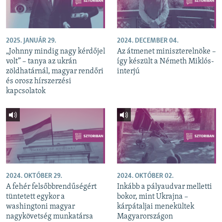
2025. JANUÁR 29.
2024. DECEMBER 04.
„Johnny mindig nagy kérdőjel
Az átmenet miniszterelnöke –
volt” – tanya az ukrán
így készült a Németh Miklós-
zöldhatárnál, magyar rendőri
interjú
és orosz hírszerzési
kapcsolatok
2024. OKTÓBER 29.
2024. OKTÓBER 02.
A fehér felsőbbrendűségért
Inkább a pályaudvar melletti
tüntetett egykor a
bokor, mint Ukrajna –
washingtoni magyar
kárpátaljai menekültek
nagykövetség munkatársa
Magyarországon