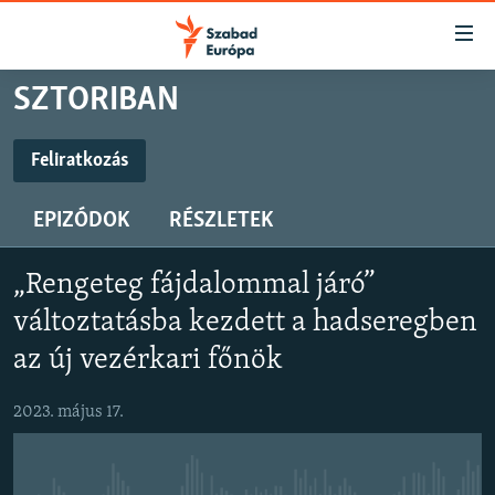
Akadálymentes
mód
Ugrás
SZTORIBAN
a
NAPIRENDEN
fő
AKTUÁLIS
Feliratkozás
oldalra
FELIRATKOZÁS
PODCASTOK
Ugrás
EPIZÓDOK
RÉSZLETEK
a
VIDEÓK
tartalomjegyzékre
Feliratkozás
ELEMZŐ
Ugrás
„Rengeteg fájdalommal járó”
a
NER15
változtatásba kezdett a hadseregben
keresésre
SZABADON
az új vezérkari főnök
TÁRSADALOM
2023. május 17.
DEMOKRÁCIA
A PÉNZ NYOMÁBAN