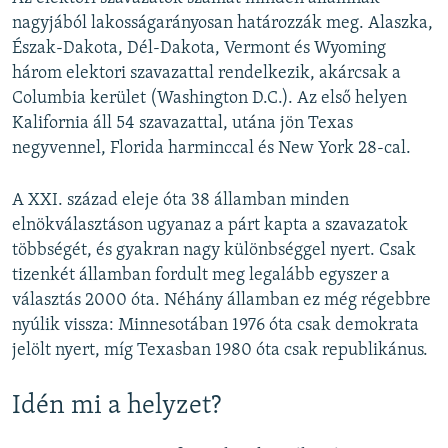
nagyjából lakosságarányosan határozzák meg. Alaszka,
Észak-Dakota, Dél-Dakota, Vermont és Wyoming
három elektori szavazattal rendelkezik, akárcsak a
Columbia kerület (Washington D.C.). Az első helyen
Kalifornia áll 54 szavazattal, utána jön Texas
negyvennel, Florida harminccal és New York 28-cal.
A XXI. század eleje óta 38 államban minden
elnökválasztáson ugyanaz a párt kapta a szavazatok
többségét, és gyakran nagy különbséggel nyert. Csak
tizenkét államban fordult meg legalább egyszer a
választás 2000 óta. Néhány államban ez még régebbre
nyúlik vissza: Minnesotában 1976 óta csak demokrata
jelölt nyert, míg Texasban 1980 óta csak republikánus.
Idén mi a helyzet?