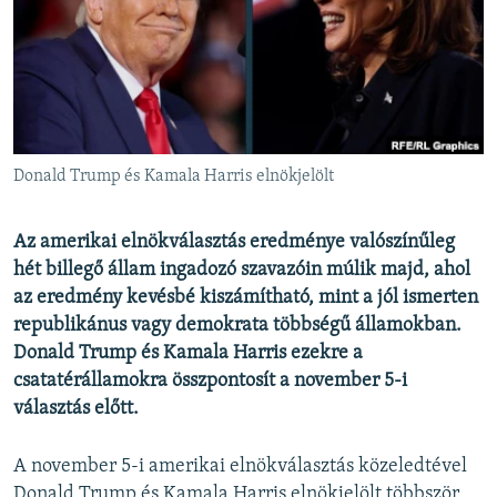
EURÓPAI UNIÓ
VILÁG
KLÍMAVÁLTOZÁS
A MÚLT TANULSÁGAI
Donald Trump és Kamala Harris elnökjelölt
KÖVESSEN MINKET!
Az amerikai elnökválasztás eredménye valószínűleg
hét billegő állam ingadozó szavazóin múlik majd, ahol
az eredmény kevésbé kiszámítható, mint a jól ismerten
Valamennyi RFE/RL weboldal
republikánus vagy demokrata többségű államokban.
Donald Trump és Kamala Harris ezekre a
csatatérállamokra összpontosít a november 5-i
választás előtt.
A november 5-i amerikai elnökválasztás közeledtével
Donald Trump és Kamala Harris elnökjelölt többször