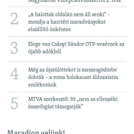
Nagymarosi Vízlépcsőrendszerről 2. rész
2
„A halottak oldalán nem áll senki” –
mondja a harctéri maradványokat
elszállító önkéntes
3
Elege van Csányi Sándor OTP-vezérnek az
újabb adókból
4
Még az újszülötteket is meszesgödörbe
dobták – a roma holokauszt áldozataira
emlékezünk
5
MTVA szerkesztő: Itt „nem az ellenzéki
összefogást támogatják”
Maradjon velünk!