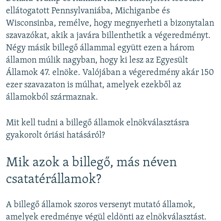
ellátogatott Pennsylvaniába, Michiganbe és
Wisconsinba, remélve, hogy megnyerheti a bizonytalan
szavazókat, akik a javára billenthetik a végeredményt.
Négy másik billegő állammal együtt ezen a három
államon múlik nagyban, hogy ki lesz az Egyesült
Államok 47. elnöke. Valójában a végeredmény akár 150
ezer szavazaton is múlhat, amelyek ezekből az
államokból származnak.
Mit kell tudni a billegő államok elnökválasztásra
gyakorolt óriási hatásáról?
Mik azok a billegő, más néven
csatatérállamok?
A billegő államok szoros versenyt mutató államok,
amelyek eredménye végül eldönti az elnökválasztást.