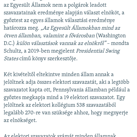
az Egyesült Államok nem a polgárok leadott
szavazatainak eredménye alapján választ elnököt, a
győztest az egyes államok választási eredménye
határozza meg.
„Az Egyesült Államokban mind az
ötven államban, valamint a fővárosban
(Washington
D.C.)
külön választások vannak az elnökről”
– mondta
Schultz, a 2019-ben megjelent
Presidential Swing
States
című könyv szerkesztője.
Két kivételtől eltekintve minden állam annak a
jelöltnek adja összes elektori szavazatát, aki a legtöbb
szavazatot kapta ott, Pennsylvania államban például a
győztes megkapja mind a 19 elektori szavazatot. Egy
jelöltnek az elektori kollégium 538 szavazatából
legalább 270-re van szüksége ahhoz, hogy megnyerje
az elnökséget.
Az elektori szavazatok számát minden államnak