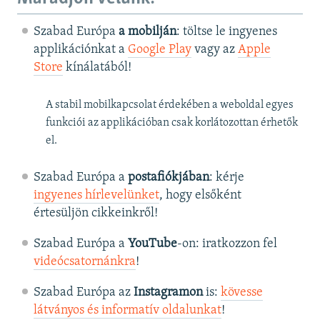
Szabad Európa
a mobilján
: töltse le ingyenes
applikációnkat a
Google Play
vagy az
Apple
Store
kínálatából!
A stabil mobilkapcsolat érdekében a weboldal egyes
funkciói az applikációban csak korlátozottan érhetők
el.
Szabad Európa a
postafiókjában
: kérje
ingyenes hírlevelünket
, hogy elsőként
értesüljön cikkeinkről!
Szabad Európa a
YouTube
-on: iratkozzon fel
videócsatornánkra
!
Szabad Európa az
Instagramon
is:
kövesse
látványos és informatív oldalunkat
! ​