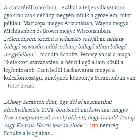
A csatatérállamokban – ezáltal a teljes választáson –
gyakran csak néhány megyén múlik a győzelem, mint
például Maricopa megye Arizonában, Wayne megye
Michiganben és Brown megye Wisconsinban.
„Véleményem szerint a választás valójában néhány
billegő szavazón múlik néhány billegő állam billegő
megyéjében”
– mondta Schultz. Pennsylvania a maga
19 elektori szavazatával a hét billegő állam közül a
legfontosabb. Ezen belül Lackawanna megye a
kulcsfontosságú, amelynek központja Scrantonban van
– tette hozzá.
„Ahogy Scranton dönt, úgy dől el az amerikai
elnökválasztás. 2024-ben ismét Lackawanna megye
lesz a meghatározó, amely eldönti, hogy Donald Trump
vagy Kamala Harris lesz az elnök”
–
írta
nemrég
Schultz a blogjában.