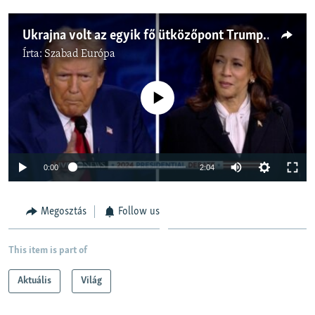
Ukrajna volt az egyik fő ütközőpont Trump és Harris első nyilvános vitáján
Írta:
Szabad Európa
Jelenleg nincs elérhető tartalom
Auto
0:00
2:04
240p
Megosztás
Follow us
360p
Auto
240p
360p
480p
480p
This item is part of
720p
720p
1080p
Aktuális
Világ
1080p