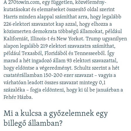
A 270towin.com, egy független, közvélemény-
kutatásokat és elemzéseket összesítő oldal szerint
Harris minden alappal számíthat arra, hogy legalább
226 elektori szavazatot kap azzal, hogy elhozza a
közismerten demokrata többségű államokat, például
Kaliforniát, Illinois-t és New Yorkot. Trump ugyanilyen
alapon legalább 219 elektori szavazatra számíthat,
például Texasból, Floridából és Tennesseeből. Így
marad a hét ingadozó állam 93 elektori szavazattal,
hogy eldöntse a végeredményt. Schultz szerint a hét
csatatérállamban 150-200 ezer szavazat – vagyis a
várhatóan leadott összes szavazat mintegy 0,1
százaléka – fogja eldönteni, hogy ki ül be januárban a
Fehér Házba.
Mi a kulcsa a győzelemnek egy
billegő államban?