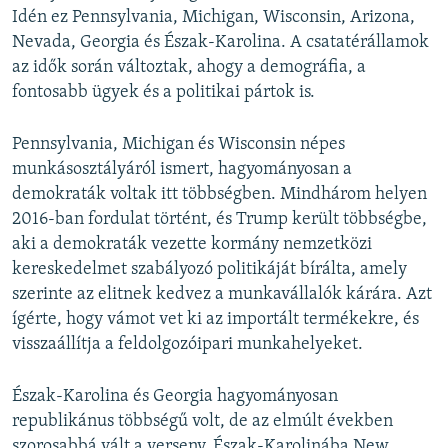
Idén ez Pennsylvania, Michigan, Wisconsin, Arizona,
Nevada, Georgia és Észak-Karolina. A csatatérállamok
az idők során változtak, ahogy a demográfia, a
fontosabb ügyek és a politikai pártok is.
Pennsylvania, Michigan és Wisconsin népes
munkásosztályáról ismert, hagyományosan a
demokraták voltak itt többségben. Mindhárom helyen
2016-ban fordulat történt, és Trump került többségbe,
aki a demokraták vezette kormány nemzetközi
kereskedelmet szabályozó politikáját bírálta, amely
szerinte az elitnek kedvez a munkavállalók kárára. Azt
ígérte, hogy vámot vet ki az importált termékekre, és
visszaállítja a feldolgozóipari munkahelyeket.
Észak-Karolina és Georgia hagyományosan
republikánus többségű volt, de az elmúlt években
szorosabbá vált a verseny. Észak-Karolinába New