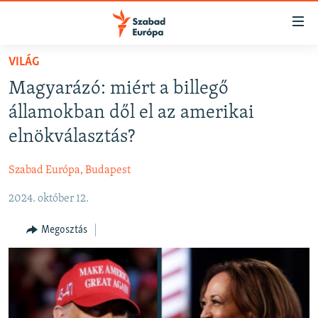
Akadálymentes
mód
Ugrás
VILÁG
a
NAPIRENDEN
Magyarázó: miért a billegő
fő
AKTUÁLIS
oldalra
államokban dől el az amerikai
FELIRATKOZÁS
PODCASTOK
Ugrás
elnökválasztás?
a
VIDEÓK
tartalomjegyzékre
Szabad Európa, Budapest
Spotify
ELEMZŐ
Ugrás
a
2024. október 12.
NER15
Feliratkozás
keresésre
SZABADON
Megosztás
TÁRSADALOM
DEMOKRÁCIA
A PÉNZ NYOMÁBAN