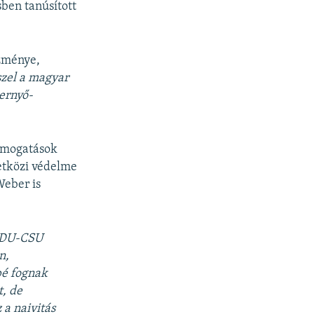
sben tanúsított
ezménye,
szel a magyar
 ernyő-
támogatások
etközi védelme
Weber is
 CDU-CSU
n,
bé fognak
t, de
 a naivitás