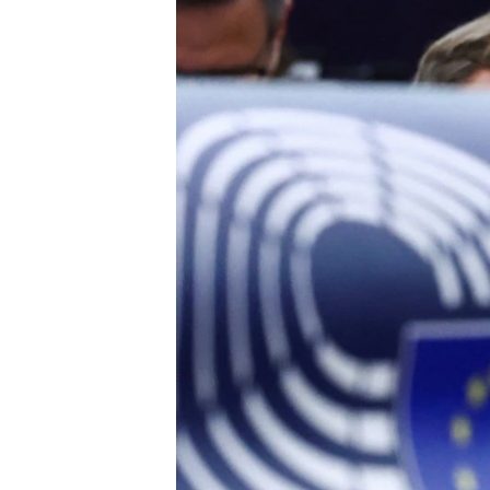
EURÓPAI UNIÓ
VILÁG
KLÍMAVÁLTOZÁS
A MÚLT TANULSÁGAI