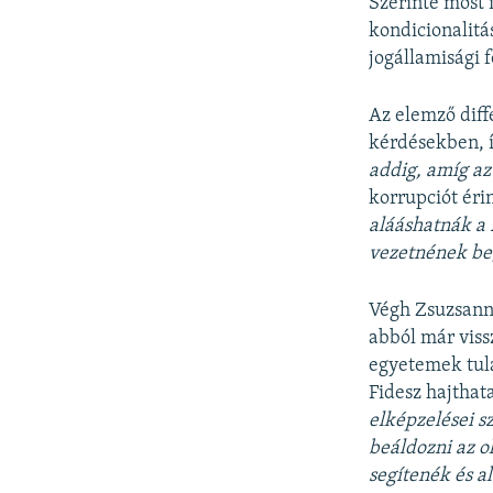
Szerinte most 
kondicionalitá
jogállamisági f
Az elemző diff
kérdésekben, í
addig, amíg az
korrupciót éri
alááshatnák a 
vezetnének be,
Végh Zsuzsanna
abból már vissz
egyetemek tula
Fidesz hajthat
elképzelései sz
beáldozni az o
segítenék és a