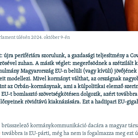
rlament ülésén 2024. október 9-én
: újra perifériára szorulunk, a gazdasági teljesítmény a Cov
örösével zuhan. A másik véglet: megerősödnek a szétzilált 
nulmány Magyarország EU-n belüli (vagy kívüli) jövőjének
t modellezi. Mivel kormányt válthat, az országnak nagyo
nt az Orbán-kormánynak, ami a külpolitikai elemző szerin
 EU-t bomlasztó szövetségkötésen dolgozik, azért továbbra 
lőnyeinek rövidtávú kiaknázására. Ezt a hadiipari EU-gigah
ve brüsszelező kormánykommunikáció dacára a magyar tár
e
továbbra is EU-párti, még ha nem is fogalmazza meg ezt ú