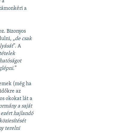
 a
számonkéri a
oz. Bizonyos
ulni, „
de csak
lyását
”. A
tételek
thatóságot
glépni.
”
etemek (még ha
 időkre az
os okokat lát a
ormány a saját
s ezért hajlandó
köziesítését
y terelni