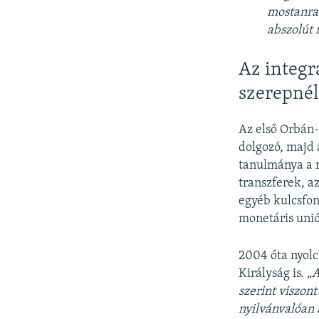
mostanra 
abszolút 
Az integr
szerepnél
Az első Orbán-
dolgozó, majd 
tanulmánya a m
transzferek, a
egyéb kulcsfon
monetáris uniós
2004 óta nyolc 
Királyság is. „
A
szerint viszon
nyilvánvalóan 