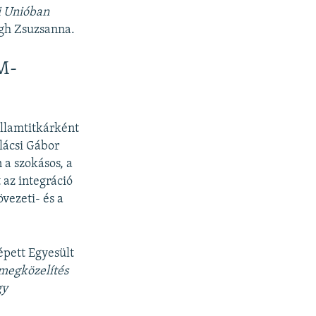
i Unióban
gh Zsuzsanna.
TM-
llamtitkárként
lácsi Gábor
a szokásos, a
 az integráció
vezeti- és a
lépett Egyesült
megközelítés
gy