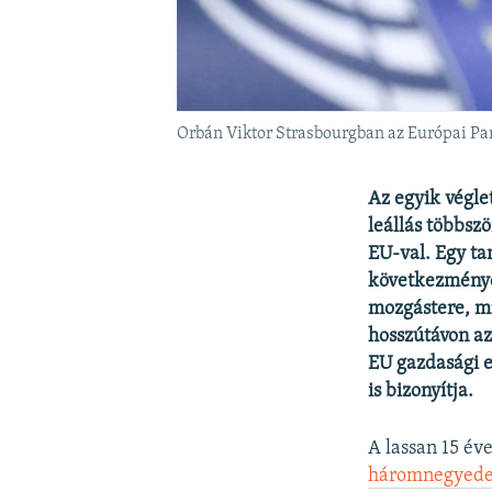
Orbán Viktor Strasbourgban az Európai Pa
Az egyik véglet
leállás többsz
EU-val. Egy ta
következményei
mozgástere, mi
hosszútávon az
EU gazdasági e
is bizonyítja.
A lassan 15 é
háromnegyed