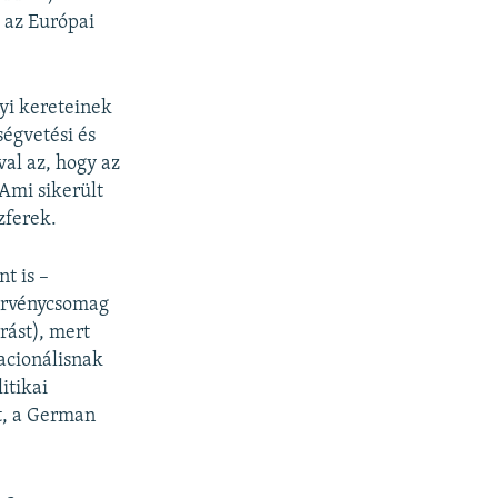
 az Európai
yi kereteinek
ségvetési és
val az, hogy az
Ami sikerült
zferek.
t is –
törvénycsomag
rást), mert
acionálisnak
itikai
át, a German