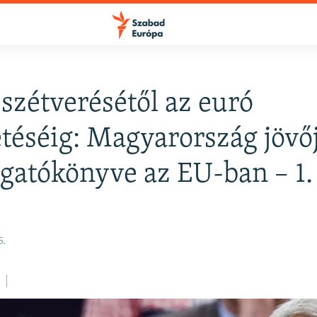
szétverésétől az euró
téséig: Magyarország jövő
rgatókönyve az EU-ban – 1.
5.