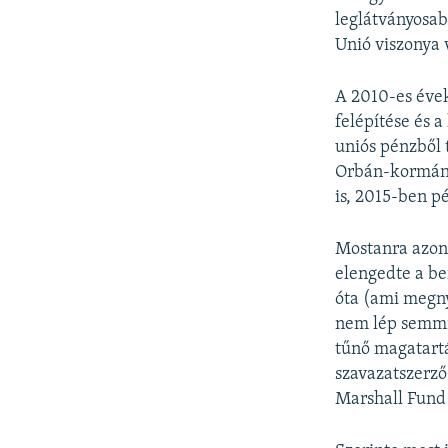
leglátványosa
Unió viszonya 
A 2010-es évek
felépítése és 
uniós pénzből 
Orbán-kormány 
is, 2015-ben p
Mostanra azonb
elengedte a be
óta (ami megny
nem lép semmit
tűnő magatartá
szavazatszerző
Marshall Fund 