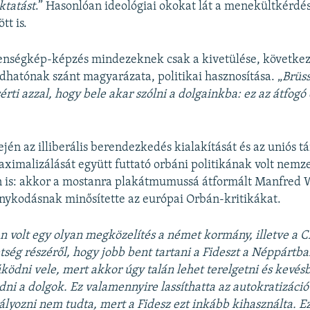
ktatást
.” Hasonlóan ideológiai okokat lát a menekültkérdé
t is.
llenségkép-képzés mindezeknek csak a kivetülése, követk
dhatónak szánt magyarázata, politikai hasznosítása. „
Brüs
érti azzal, hogy bele akar szólni a dolgainkba: ez az átfogó
lején az illiberális berendezkedés kialakítását és az uniós 
ximalizálását együtt futtató orbáni politikának volt nemz
 is: akkor a mostanra plakátmumussá átformált Manfred 
nykodásnak minősítette az európai Orbán-kritikákat.
 volt egy olyan megközelítés a német kormány, illetve a
tség részéről, hogy jobb bent tartani a Fideszt a Néppártba
ödni vele, mert akkor úgy talán lehet terelgetni és kevés
dni a dolgok. Ez valamennyire lassíthatta az autokratizáció
yozni nem tudta, mert a Fidesz ezt inkább kihasználta. Ez