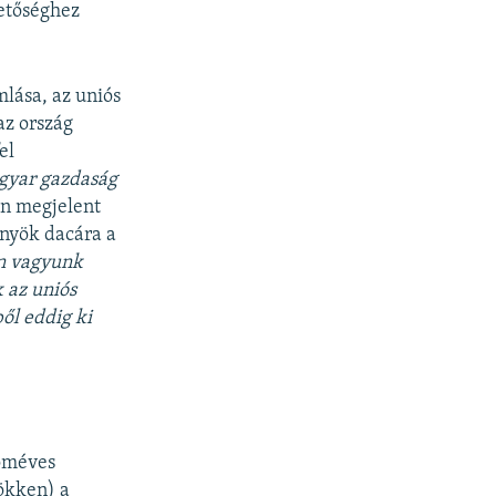
hetőséghez
lása, az uniós
az ország
el
gyar gazdaság
n megjelent
őnyök dacára a
on vagyunk
 az uniós
ből eddig ki
roméves
sökken) a