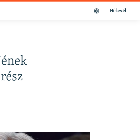
Hírlevél
jének
 rész