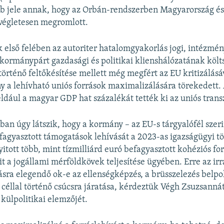
bb jele annak, hogy az Orbán-rendszerben Magyarország és
végletesen megromlott.
 első felében az autoriter hatalomgyakorlás jogi, intézmén
a kormánypárt gazdasági és politikai klienshálózatának költ
történő feltőkésítése mellett még megfért az EU kritizálásá
a lehívható uniós források maximalizálására törekedett. 
éldául a magyar GDP hat százalékát tették ki az uniós trans
an úgy látszik, hogy a kormány – az EU-s tárgyalófél szerin
fagyasztott támogatások lehívását a 2023-as igazságügyi 
itott több, mint tízmilliárd euró befagyasztott kohéziós for
 a jogállami mérföldkövek teljesítése ügyében. Erre az irr
sra elegendő ok-e az ellenségképzés, a brüsszelezés belpol
 céllal történő csúcsra járatása, kérdeztük Végh Zsuzsann
külpolitikai elemzőjét.