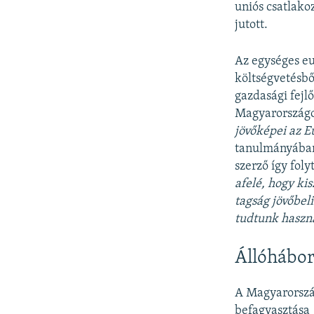
uniós csatlako
jutott.
Az egységes eu
költségvetésbő
gazdasági fejl
Magyarországon
jövőképei az 
tanulmányában
szerző így folyt
afelé, hogy ki
tagság jövőbeli
tudtunk haszná
Állóhábo
A Magyarország
befagyasztása 