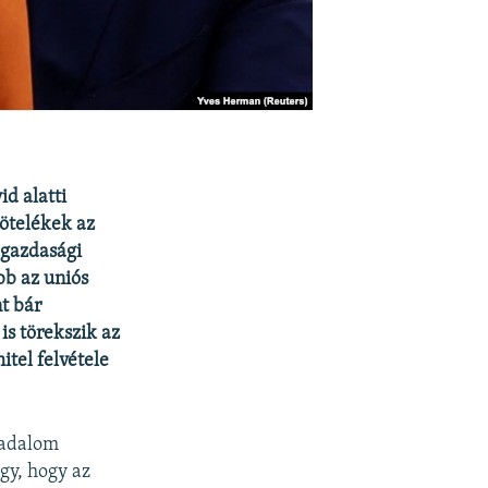
id alatti
kötelékek az
 gazdasági
bb az uniós
t bár
is törekszik az
itel felvétele
sadalom
gy, hogy az