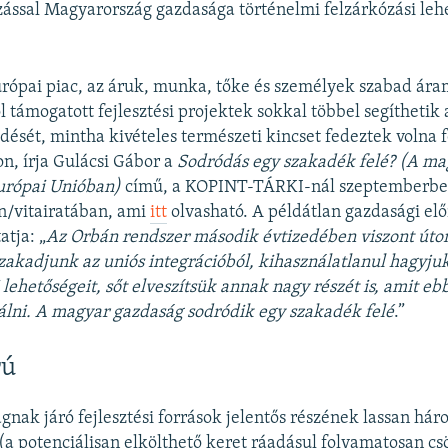
zással Magyarország gazdasága történelmi felzárkózási le
rópai piac, az áruk, munka, tőke és személyek szabad áram
l támogatott fejlesztési projektek sokkal többel segíthetik 
ődését, mintha kivételes természeti kincset fedeztek volna f
, írja Gulácsi Gábor a
Sodródás egy szakadék felé? (A ma
Európai Unióban)
című, a KOPINT-TÁRKI-nál szeptemberbe
/vitairatában, ami
itt
olvasható. A példátlan gazdasági el
atja: „
Az Orbán rendszer második évtizedében viszont út
szakadjunk az uniós integrációból, kihasználatlanul hagyjuk
 lehetőségeit, sőt elveszítsük annak nagy részét is, amit eb
lni. A magyar gazdaság sodródik egy szakadék felé
.”
rú
nak járó fejlesztési források jelentős részének lassan há
(a potenciálisan elkölthető keret ráadásul folyamatosan c