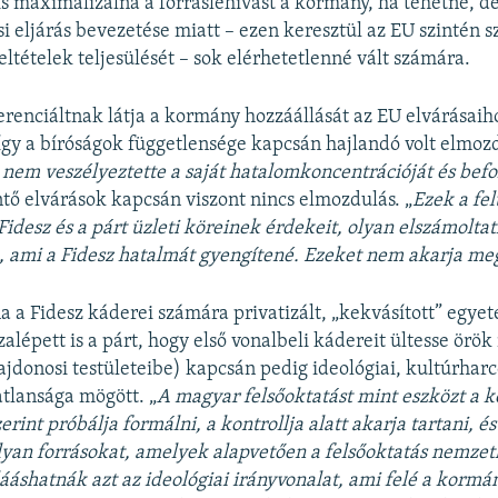
is maximalizálná a forráslehívást a kormány, ha tehetné, de
si eljárás bevezetése miatt – ezen keresztül az EU szintén 
eltételek teljesülését – sok elérhetetlenné vált számára.
erenciáltnak látja a kormány hozzáállását az EU elvárásaih
gy a bíróságok függetlensége kapcsán hajlandó volt elmozd
 nem veszélyeztette a saját hatalomkoncentrációját és befo
ntő elvárások kapcsán viszont nincs elmozdulás. „
Ezek a fel
Fidesz és a párt üzleti köreinek érdekeit, olyan elszámolta
 ami a Fidesz hatalmát gyengítené. Ezeket nem akarja me
 a Fidesz káderei számára privatizált, „kekvásított” egy
alépett is a párt, hogy első vonalbeli kádereit ültesse örök
jdonosi testületeibe) kapcsán pedig ideológiai, kultúrharc
atlansága mögött. „
A magyar felsőoktatást mint eszközt a k
erint próbálja formálni, a kontrollja alatt akarja tartani, é
lyan forrásokat, amelyek alapvetően a felsőoktatás nemzet
lááshatnák azt az ideológiai irányvonalat, ami felé a kormán