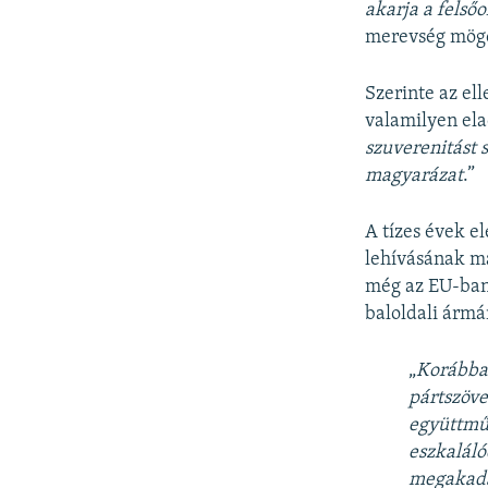
akarja a felsőo
merevség mögöt
Szerinte az e
valamilyen ela
szuverenitást s
magyarázat
.”
A tízes évek e
lehívásának ma
még az EU-ban
baloldali ármá
„
Korábban
pártszöve
együttműk
eszkaláló
megakadál