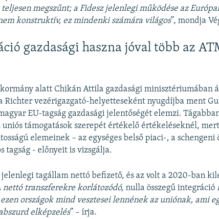
teljesen megszűnt; a Fidesz jelenlegi működése az Európa
nem konstruktív, ez mindenki számára világos
”, mondja Vé
áció gazdasági haszna jóval több az A
kormány alatt Chikán Attila gazdasági minisztériumában á
a Richter vezérigazgató-helyetteseként nyugdíjba ment Gu
agyar EU-tagság gazdasági jelentőségét elemzi. Tágabban 
z uniós támogatások szerepét értékelő értékeléseknél, mert
tosságú elemeinek – az egységes belső piaci-, a schengeni ö
 tagság - előnyeit is vizsgálja.
jelenlegi tagállam nettó befizető, és az volt a 2020-ban ki
 nettó transzferekre korlátozódó,
nulla összegű integráció
t ezen országok mind vesztesei lennének az uniónak, ami e
abszurd elképzelés
” – írja.