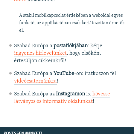
A stabil mobilkapcsolat érdekében a weboldal egyes
funkciói az applikációban csak korlátozottan érhetők
el.
Szabad Európa a
postafiókjában
: kérje
ingyenes hírlevelünket
, hogy elsőként
értesüljön cikkeinkről!
Szabad Európa a
YouTube
-on: iratkozzon fel
videócsatornánkra
!
Szabad Európa az
Instagramon
is:
kövesse
látványos és informatív oldalunkat
! ​
KÖVESSEN MINKET!