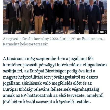
EURÓPAI UNIÓ
VILÁG
KLÍMAVÁLTOZÁS
A MÚLT TANULSÁGAI
A negyedik Orbán-kormány 2022. április 20-án Budapesten, a
KÖVESSEN MINKET!
Karmelita kolostor teraszán
A tanácsot a még szeptemberben a jogállami fék
keretében javasolt pénzügyi intézkedések elfogadására
Valamennyi RFE/RL weboldal
szólítja fel, az Európai Bizottságot pedig óva inti a
magyar helyreállítási terv jóváhagyásától az összes
jogállami ajánlásnak való megfelelés előtt és az
Európai Bíróság releváns ítéleteinek végrehajtásáig
annak az EP-határozatnak az első tervezete, amelyről
jövő héten készül szavazni a képviselő-testület.