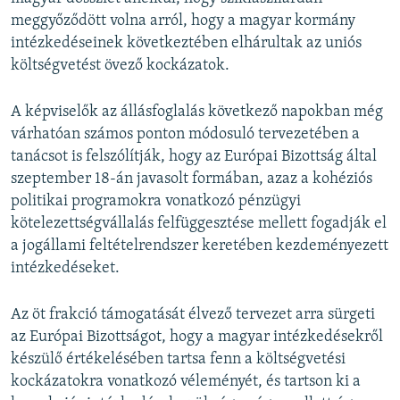
meggyőződött volna arról, hogy a magyar kormány
intézkedéseinek következtében elhárultak az uniós
költségvetést övező kockázatok.
A képviselők az állásfoglalás következő napokban még
várhatóan számos ponton módosuló tervezetében a
tanácsot is felszólítják, hogy az Európai Bizottság által
szeptember 18-án javasolt formában, azaz a kohéziós
politikai programokra vonatkozó pénzügyi
kötelezettségvállalás felfüggesztése mellett fogadják el
a jogállami feltételrendszer keretében kezdeményezett
intézkedéseket.
Az öt frakció támogatását élvező tervezet arra sürgeti
az Európai Bizottságot, hogy a magyar intézkedésekről
készülő értékelésében tartsa fenn a költségvetési
kockázatokra vonatkozó véleményét, és tartson ki a