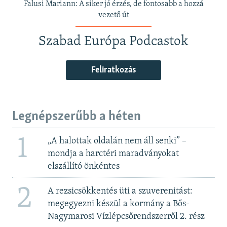
Falusi Mariann: A siker jó érzés, de fontosabb a hozzá
vezető út
Szabad Európa Podcastok
Feliratkozás
Legnépszerűbb a héten
1
„A halottak oldalán nem áll senki” –
mondja a harctéri maradványokat
elszállító önkéntes
2
A rezsicsökkentés üti a szuverenitást:
megegyezni készül a kormány a Bős-
Nagymarosi Vízlépcsőrendszerről 2. rész