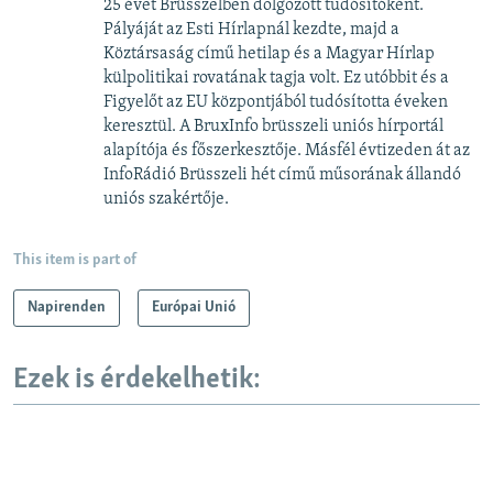
25 évet Brüsszelben dolgozott tudósítóként.
Pályáját az Esti Hírlapnál kezdte, majd a
Köztársaság című hetilap és a Magyar Hírlap
külpolitikai rovatának tagja volt. Ez utóbbit és a
Figyelőt az EU központjából tudósította éveken
keresztül. A BruxInfo brüsszeli uniós hírportál
alapítója és főszerkesztője. Másfél évtizeden át az
InfoRádió Brüsszeli hét című műsorának állandó
uniós szakértője.
This item is part of
Napirenden
Európai Unió
Ezek is érdekelhetik: