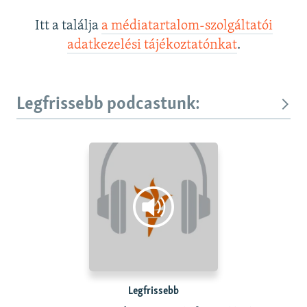
Itt a találja
a médiatartalom-szolgáltatói
adatkezelési tájékoztatónkat
.
Legfrissebb podcastunk:
Legfrissebb