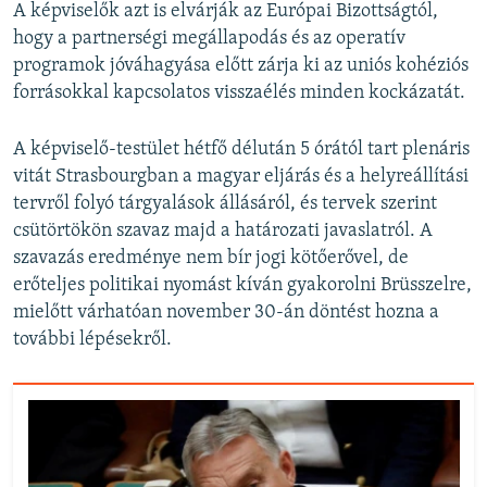
A képviselők azt is elvárják az Európai Bizottságtól,
hogy a partnerségi megállapodás és az operatív
programok jóváhagyása előtt zárja ki az uniós kohéziós
forrásokkal kapcsolatos visszaélés minden kockázatát.
A képviselő-testület hétfő délután 5 órától tart plenáris
vitát Strasbourgban a magyar eljárás és a helyreállítási
tervről folyó tárgyalások állásáról, és tervek szerint
csütörtökön szavaz majd a határozati javaslatról. A
szavazás eredménye nem bír jogi kötőerővel, de
erőteljes politikai nyomást kíván gyakorolni Brüsszelre,
mielőtt várhatóan november 30-án döntést hozna a
további lépésekről.