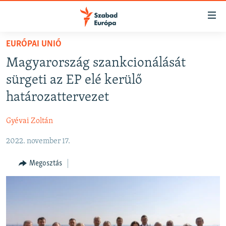
Akadálymentes
mód
Ugrás
EURÓPAI UNIÓ
a
NAPIRENDEN
Magyarország szankcionálását
fő
AKTUÁLIS
oldalra
sürgeti az EP elé kerülő
FELIRATKOZÁS
PODCASTOK
Ugrás
határozattervezet
a
VIDEÓK
tartalomjegyzékre
Gyévai Zoltán
Spotify
ELEMZŐ
Ugrás
a
2022. november 17.
NER15
Feliratkozás
keresésre
SZABADON
Megosztás
TÁRSADALOM
DEMOKRÁCIA
A PÉNZ NYOMÁBAN