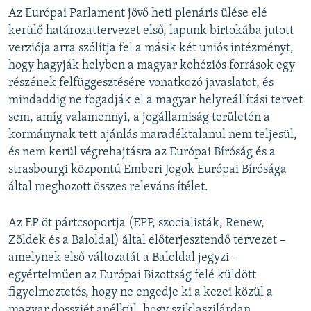
Az Európai Parlament jövő heti plenáris ülése elé
kerülő határozattervezet első, lapunk birtokába jutott
verziója arra szólítja fel a másik két uniós intézményt,
hogy hagyják helyben a magyar kohéziós források egy
részének felfüggesztésére vonatkozó javaslatot, és
mindaddig ne fogadják el a magyar helyreállítási tervet
sem, amíg valamennyi, a jogállamiság területén a
kormánynak tett ajánlás maradéktalanul nem teljesül,
és nem kerül végrehajtásra az Európai Bíróság és a
strasbourgi központú Emberi Jogok Európai Bírósága
által meghozott összes releváns ítélet.
Az EP öt pártcsoportja (EPP, szocialisták, Renew,
Zöldek és a Baloldal) által előterjesztendő tervezet –
amelynek első változatát a Baloldal jegyzi –
egyértelműen az Európai Bizottság felé küldött
figyelmeztetés, hogy ne engedje ki a kezei közül a
magyar dossziét anélkül, hogy sziklaszilárdan