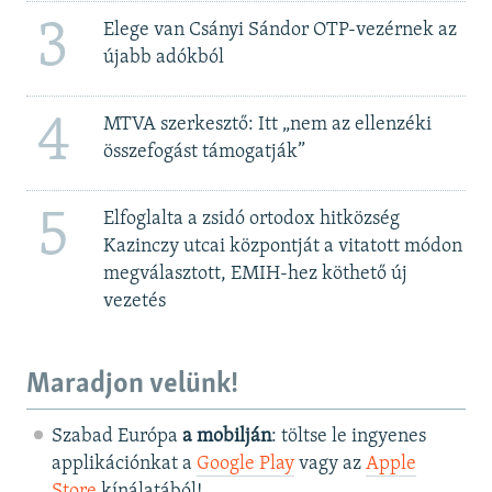
3
Elege van Csányi Sándor OTP-vezérnek az
újabb adókból
4
MTVA szerkesztő: Itt „nem az ellenzéki
összefogást támogatják”
5
Elfoglalta a zsidó ortodox hitközség
Kazinczy utcai központját a vitatott módon
megválasztott, EMIH-hez köthető új
vezetés
Maradjon velünk!
Szabad Európa
a mobilján
: töltse le ingyenes
applikációnkat a
Google Play
vagy az
Apple
Store
kínálatából!