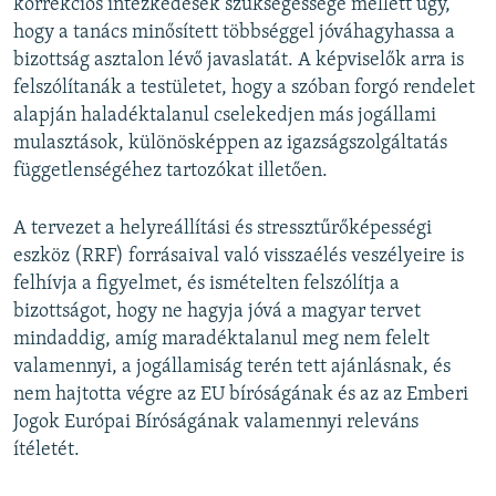
korrekciós intézkedések szükségessége mellett úgy,
hogy a tanács minősített többséggel jóváhagyhassa a
bizottság asztalon lévő javaslatát. A képviselők arra is
felszólítanák a testületet, hogy a szóban forgó rendelet
alapján haladéktalanul cselekedjen más jogállami
mulasztások, különösképpen az igazságszolgáltatás
függetlenségéhez tartozókat illetően.
A tervezet a helyreállítási és stressztűrőképességi
eszköz (RRF) forrásaival való visszaélés veszélyeire is
felhívja a figyelmet, és ismételten felszólítja a
bizottságot, hogy ne hagyja jóvá a magyar tervet
mindaddig, amíg maradéktalanul meg nem felelt
valamennyi, a jogállamiság terén tett ajánlásnak, és
nem hajtotta végre az EU bíróságának és az az Emberi
Jogok Európai Bíróságának valamennyi releváns
ítéletét.