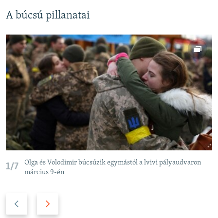
A búcsú pillanatai
Olga és Volodimir búcsúzik egymástól a lvivi pályaudvaron
1/7
március 9-én
P
N
r
e