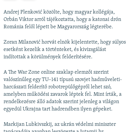
e
x
v
t
Andrej Plenković közölte, hogy magyar kollégája,
i
s
Orbán Viktor arról tájékoztatta, hogy a katonai drón
o
l
Románia felől lépett be Magyarország légterébe.
u
i
s
d
Zoran Milanović horvát elnök kijelentette, hogy súlyos
s
e
esetként kezelik a történteket, és kivizsgálást
l
indítottak a körülmények felderítésére.
i
d
A The War Zone online szaklap elemzői szerint
e
valószínűleg egy TU–141 típusú szovjet hadműveleti-
harcászati felderítő robotrepülőgépről lehet szó,
amelyben működési zavarok léptek fel. Mint írták, a
rendelkezésre álló adatok szerint jelenleg a világon
egyedül Ukrajna tart hadrendben ilyen gépeket.
Markijan Lubkivszkij, az ukrán védelmi miniszter
tanácsadója azonban leszögezte a Jutarnji.hr