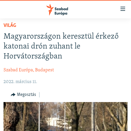
Akadálymentes
mód
Ugrás
VILÁG
a
NAPIRENDEN
Magyarországon keresztül érkező
fő
AKTUÁLIS
oldalra
katonai drón zuhant le
FELIRATKOZÁS
PODCASTOK
Ugrás
Horvátországban
a
VIDEÓK
tartalomjegyzékre
Szabad Európa, Budapest
Spotify
ELEMZŐ
Ugrás
a
2022. március 11.
NER15
Feliratkozás
keresésre
SZABADON
Megosztás
TÁRSADALOM
DEMOKRÁCIA
A PÉNZ NYOMÁBAN