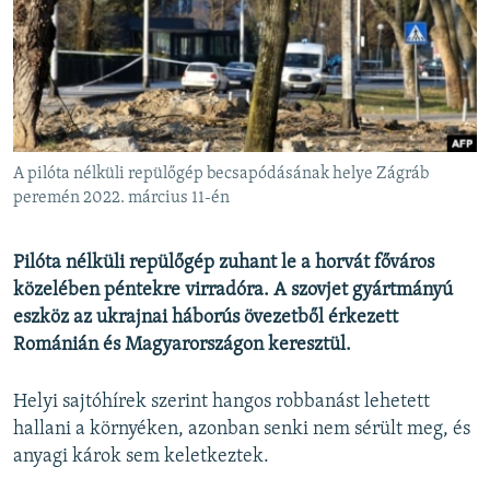
EURÓPAI UNIÓ
VILÁG
KLÍMAVÁLTOZÁS
A MÚLT TANULSÁGAI
A pilóta nélküli repülőgép becsapódásának helye Zágráb
KÖVESSEN MINKET!
peremén 2022. március 11-én
Pilóta nélküli repülőgép zuhant le a horvát főváros
közelében péntekre virradóra. A szovjet gyártmányú
Valamennyi RFE/RL weboldal
eszköz az ukrajnai háborús övezetből érkezett
Románián és Magyarországon keresztül.
Helyi sajtóhírek szerint hangos robbanást lehetett
hallani a környéken, azonban senki nem sérült meg, és
anyagi károk sem keletkeztek.