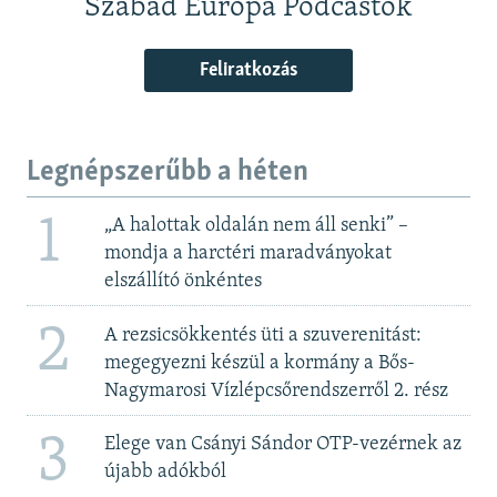
Szabad Európa Podcastok
Feliratkozás
Legnépszerűbb a héten
1
„A halottak oldalán nem áll senki” –
mondja a harctéri maradványokat
elszállító önkéntes
2
A rezsicsökkentés üti a szuverenitást:
megegyezni készül a kormány a Bős-
Nagymarosi Vízlépcsőrendszerről 2. rész
3
Elege van Csányi Sándor OTP-vezérnek az
újabb adókból