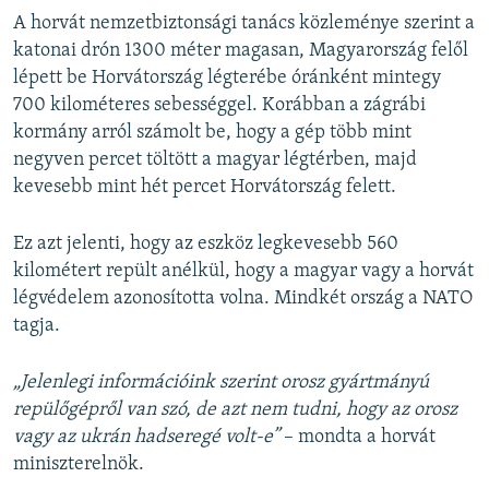
A horvát nemzetbiztonsági tanács közleménye szerint a
katonai drón 1300 méter magasan, Magyarország felől
lépett be Horvátország légterébe óránként mintegy
700 kilométeres sebességgel. Korábban a zágrábi
kormány arról számolt be, hogy a gép több mint
negyven percet töltött a magyar légtérben, majd
kevesebb mint hét percet Horvátország felett.
Ez azt jelenti, hogy az eszköz legkevesebb 560
kilométert repült anélkül, hogy a magyar vagy a horvát
légvédelem azonosította volna. Mindkét ország a NATO
tagja.
„Jelenlegi információink szerint orosz gyártmányú
repülőgépről van szó, de azt nem tudni, hogy az orosz
vagy az ukrán hadseregé volt-e”
– mondta a horvát
miniszterelnök.