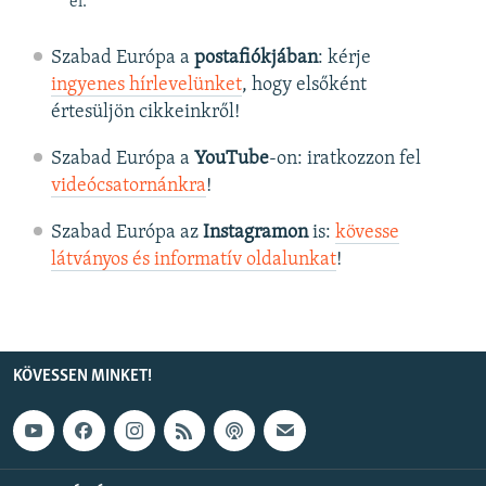
el.
Szabad Európa a
postafiókjában
: kérje
ingyenes hírlevelünket
, hogy elsőként
értesüljön cikkeinkről!
Szabad Európa a
YouTube
-on: iratkozzon fel
videócsatornánkra
!
Szabad Európa az
Instagramon
is:
kövesse
látványos és informatív oldalunkat
! ​
KÖVESSEN MINKET!