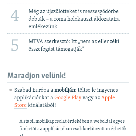
4
Még az újszülötteket is meszesgödörbe
dobták – a roma holokauszt áldozataira
emlékezünk
5
MTVA szerkesztő: Itt „nem az ellenzéki
összefogást támogatják”
Maradjon velünk!
Szabad Európa
a mobilján
: töltse le ingyenes
applikációnkat a
Google Play
vagy az
Apple
Store
kínálatából!
A stabil mobilkapcsolat érdekében a weboldal egyes
funkciói az applikációban csak korlátozottan érhetők