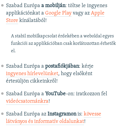
Szabad Európa
a mobilján
: töltse le ingyenes
applikációnkat a
Google Play
vagy az
Apple
Store
kínálatából!
A stabil mobilkapcsolat érdekében a weboldal egyes
funkciói az applikációban csak korlátozottan érhetők
el.
Szabad Európa a
postafiókjában
: kérje
ingyenes hírlevelünket
, hogy elsőként
értesüljön cikkeinkről!
Szabad Európa a
YouTube
-on: iratkozzon fel
videócsatornánkra
!
Szabad Európa az
Instagramon
is:
kövesse
látványos és informatív oldalunkat
! ​