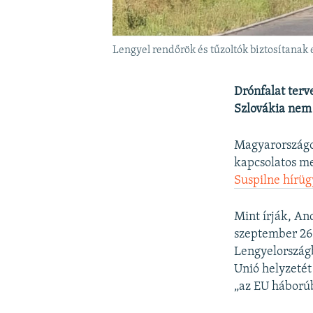
Lengyel rendőrök és tűzoltók biztosítanak
Drónfalat terv
Szlovákia nem 
Magyarországot
kapcsolatos me
Suspilne hírü
Mint írják, An
szeptember 26-
Lengyelországb
Unió helyzetét 
„az EU háborúb