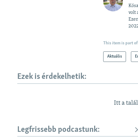
Kósa
volt
Ezen
2022
This item is part of
Aktuális
E
Ezek is érdekelhetik:
Itt a talá
Legfrissebb podcastunk: