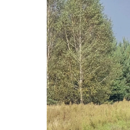
EURÓPAI UNIÓ
VILÁG
KLÍMAVÁLTOZÁS
A MÚLT TANULSÁGAI