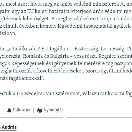
us most azért hívta meg az uniós védelmi minisztereket, m
alni egy az EU keleti határaira kiterjedő drón védelmi re
építésének lehetőségét. A megbeszéléseken Ukrajna küldötte
z elmúlt években komoly légvédelmi tapasztalatai gyűltek 
ásában.
ta, „a találkozón 7 EU-tagállam – Észtország, Lettország, F
yelország, Románia és Bulgária – vesz részt. Regnier szerint
zágok képességeinek és igényeinek felmérésére fog összpont
 meghatározzák a következő lépéseket, szoros együttműkö
más tagállamokkal”.
stük a Honvédelmi Minisztériumot, válaszukat közölni fo
Follow us
Nyomtatás
a András