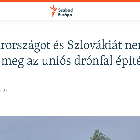
országot és Szlovákiát n
FELIRATKOZÁS
 meg az uniós drónfal épít
Apple Podcasts
 23.
Spotify
Feliratkozás