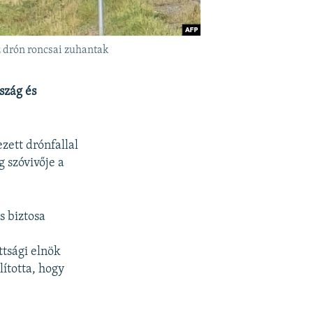
z drón roncsai zuhantak
szág és
zett drónfallal
 szóvivője a
s biztosa
ttsági elnök
lította, hogy