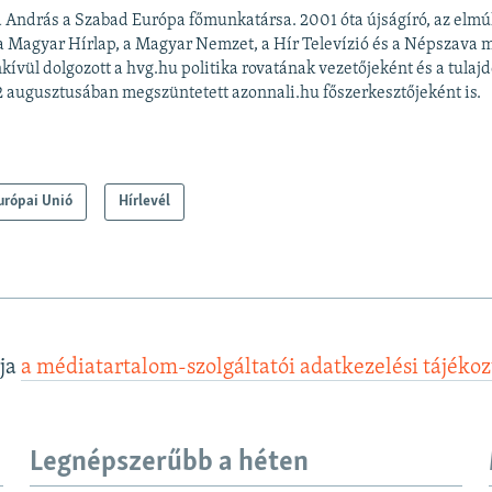
 András a Szabad Európa főmunkatársa. 2001 óta újságíró, az elmú
 a Magyar Hírlap, a Magyar Nemzet, a Hír Televízió és a Népszava 
kívül dolgozott a hvg.hu politika rovatának vezetőjeként és a tulajd
 augusztusában megszüntetett azonnali.hu főszerkesztőjeként is.
urópai Unió
Hírlevél
lja
a médiatartalom-szolgáltatói adatkezelési tájéko
Legnépszerűbb a héten