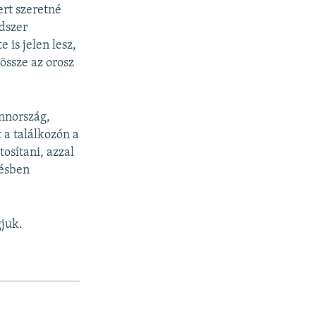
ert szeretné
ndszer
 is jelen lesz,
össze az orosz
innország,
 a találkozón a
osítani, azzal
désben
gjuk.