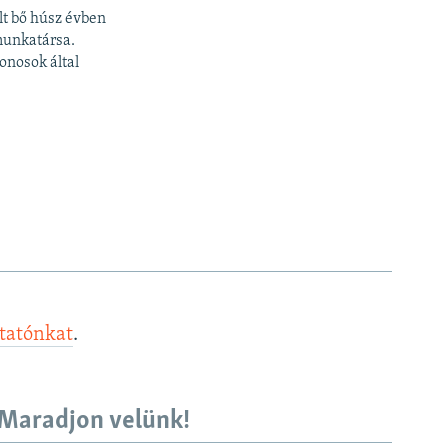
lt bő húsz évben
munkatársa.
onosok által
ztatónkat
.
Maradjon velünk!