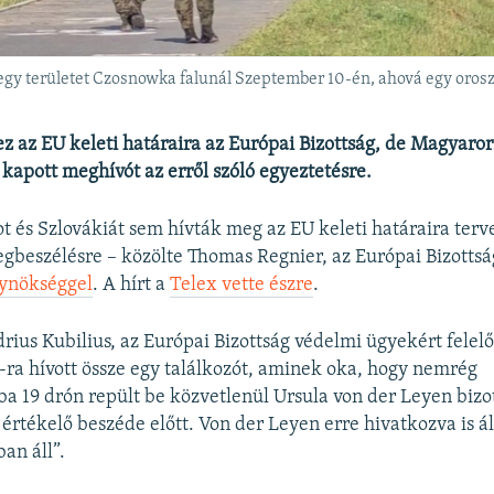
 egy területet Czosnowka falunál Szeptember 10-én, ahová egy oros
ez az EU keleti határaira az Európai Bizottság, de Magyaror
kapott meghívót az erről szóló egyeztetésre.
 és Szlovákiát sem hívták meg az EU keleti határaira terve
gbeszélésre – közölte Thomas Regnier, az Európai Bizottság
gynökséggel
. A hírt a
Telex vette észre
.
drius Kubilius, az Európai Bizottság védelmi ügyekért felelő
ra hívott össze egy találkozót, aminek oka, hogy nemrég
a 19 drón repült be közvetlenül Ursula von der Leyen bizo
értékelő beszéde előtt. Von der Leyen erre hivatkozva is ál
an áll”.