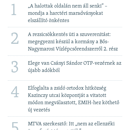
1
„A halottak oldalán nem áll senki” –
mondja a harctéri maradványokat
elszállító önkéntes
2
A rezsicsökkentés üti a szuverenitást:
megegyezni készül a kormány a Bős-
Nagymarosi Vízlépcsőrendszerről 2. rész
3
Elege van Csányi Sándor OTP-vezérnek az
újabb adókból
4
Elfoglalta a zsidó ortodox hitközség
Kazinczy utcai központját a vitatott
módon megválasztott, EMIH-hez köthető
új vezetés
5
MTVA szerkesztő: Itt „nem az ellenzéki