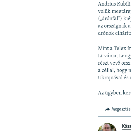
Andrius Kubili
velük megtárgy
(„drónfal”) ki
az országnak a
drónok elhárít
Mint a Telex ír
Litvánia, Leng
részt vevő ors
a céllal, hogy
Ukrajnával és 
Az ügyben kere
Megosztás
Kós