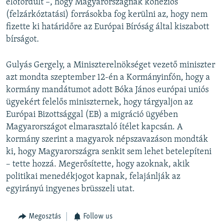
előfordult –, hogy Magyarországnak kohéziós
(felzárkóztatási) forrásokba fog kerülni az, hogy nem
fizette ki határidőre az Európai Bíróság által kiszabott
bírságot.
Gulyás Gergely, a Miniszterelnökséget vezető miniszter
azt mondta szeptember 12-én a Kormányinfón, hogy a
kormány mandátumot adott Bóka János európai uniós
ügyekért felelős miniszternek, hogy tárgyaljon az
Európai Bizottsággal (EB) a migráció ügyében
Magyarországot elmarasztaló ítélet kapcsán. A
kormány szerint a magyarok népszavazáson mondták
ki, hogy Magyarországra senkit sem lehet betelepíteni
– tette hozzá. Megerősítette, hogy azoknak, akik
politikai menedékjogot kapnak, felajánlják az
egyirányú ingyenes brüsszeli utat.
Megosztás
Follow us