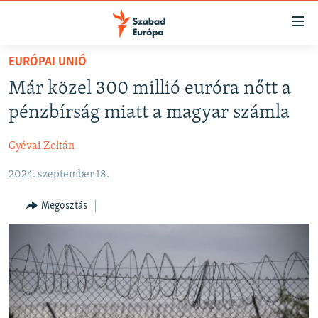
Akadálymentes
mód
Ugrás
EURÓPAI UNIÓ
a
NAPIRENDEN
Már közel 300 millió euróra nőtt a
fő
AKTUÁLIS
oldalra
pénzbírság miatt a magyar számla
FELIRATKOZÁS
PODCASTOK
Ugrás
a
Gyévai Zoltán
VIDEÓK
tartalomjegyzékre
Spotify
2024. szeptember 18.
ELEMZŐ
Ugrás
a
NER15
Megosztás
Feliratkozás
keresésre
SZABADON
TÁRSADALOM
DEMOKRÁCIA
A PÉNZ NYOMÁBAN