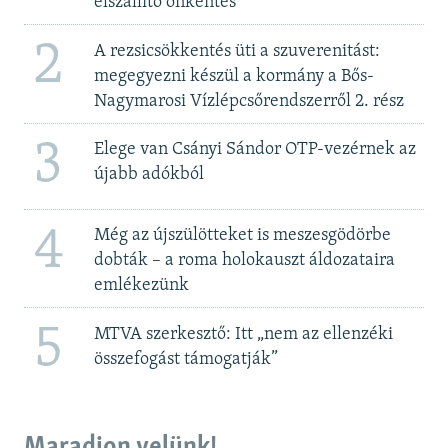
elszállító önkéntes
2
A rezsicsökkentés üti a szuverenitást:
megegyezni készül a kormány a Bős-
Nagymarosi Vízlépcsőrendszerről 2. rész
3
Elege van Csányi Sándor OTP-vezérnek az
újabb adókból
4
Még az újszülötteket is meszesgödörbe
dobták – a roma holokauszt áldozataira
emlékezünk
5
MTVA szerkesztő: Itt „nem az ellenzéki
összefogást támogatják”
Maradjon velünk!