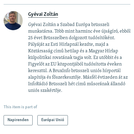
Gyévai Zoltán
Gyévai Zoltán a Szabad Európa brüsszeli
munkatársa. Több mint harminc éve újságíró, ebből
25 évet Brüsszelben dolgozott tudósítóként.
Pályáját az Esti Hírlapnál kezdte, majd a
Köztársaság című hetilap és a Magyar Hírlap
külpolitikai rovatának tagja volt. Ez utóbbit és a
Figyelőt az EU központjából tudósította éveken
keresztül. A BruxInfo brüsszeli uniós hírportál
alapítója és főszerkesztője. Másfél évtizeden át az
InfoRádió Brüsszeli hét című műsorának állandó
uniós szakértője.
This item is part of
Napirenden
Európai Unió