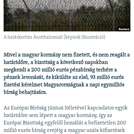
EURÓPAI UNIÓ
VILÁG
KLÍMAVÁLTOZÁS
A MÚLT TANULSÁGAI
A határkerítés Ásotthalomnál (képünk illusztráció)
KÖVESSEN MINKET!
Mivel a magyar kormány nem fizetett, és nem reagált a
határidőre, a bizottság a következő napokban
megkezdi a 200 millió eurós pénzbírság terhére a
pénzek levonását, és kiküldte az első, 93 millió eurós
Valamennyi RFE/RL weboldal
fizetési kérelmet Magyarországnak a napi egymilliós
bírság behajtására.
Az Európai Bíróság júniusi ítéletével kapcsolatos egyik
határidőre sem lépett a magyar kormány, így az
Európai Bizottság egyfelől hozzálát a befizetetlen 200
millió eurós bírság erejéig a magyar uniós kifizetések