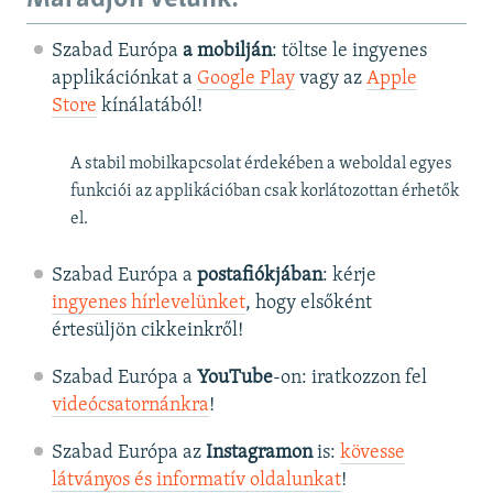
Szabad Európa
a mobilján
: töltse le ingyenes
applikációnkat a
Google Play
vagy az
Apple
Store
kínálatából!
A stabil mobilkapcsolat érdekében a weboldal egyes
funkciói az applikációban csak korlátozottan érhetők
el.
Szabad Európa a
postafiókjában
: kérje
ingyenes hírlevelünket
, hogy elsőként
értesüljön cikkeinkről!
Szabad Európa a
YouTube
-on: iratkozzon fel
videócsatornánkra
!
Szabad Európa az
Instagramon
is:
kövesse
látványos és informatív oldalunkat
! ​