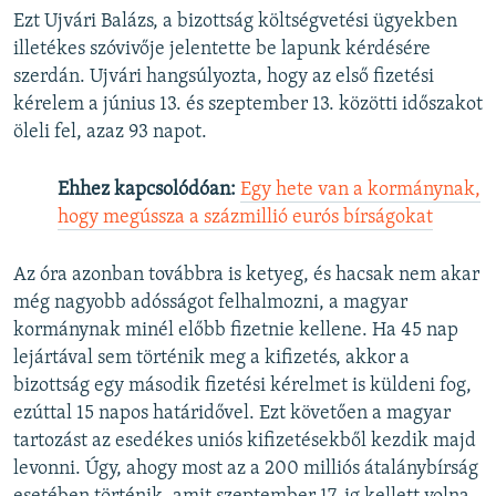
Ezt Ujvári Balázs, a bizottság költségvetési ügyekben
illetékes szóvivője jelentette be lapunk kérdésére
szerdán. Ujvári hangsúlyozta, hogy az első fizetési
kérelem a június 13. és szeptember 13. közötti időszakot
öleli fel, azaz 93 napot.
Ehhez kapcsolódóan:
Egy hete van a kormánynak,
hogy megússza a százmillió eurós bírságokat
Az óra azonban továbbra is ketyeg, és hacsak nem akar
még nagyobb adósságot felhalmozni, a magyar
kormánynak minél előbb fizetnie kellene. Ha 45 nap
lejártával sem történik meg a kifizetés, akkor a
bizottság egy második fizetési kérelmet is küldeni fog,
ezúttal 15 napos határidővel. Ezt követően a magyar
tartozást az esedékes uniós kifizetésekből kezdik majd
levonni. Úgy, ahogy most az a 200 milliós átalánybírság