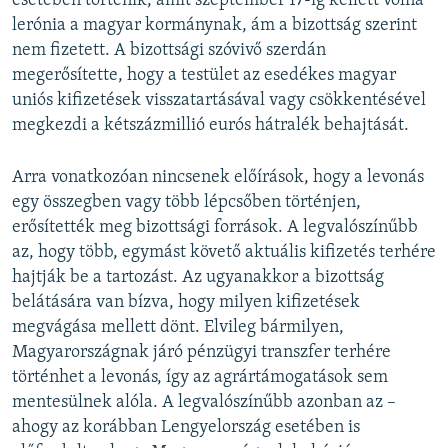
esetében történik, amit szeptember 17-ig kellett volna
lerónia a magyar kormánynak, ám a bizottság szerint
nem fizetett. A bizottsági szóvivő szerdán
megerősítette, hogy a testület az esedékes magyar
uniós kifizetések visszatartásával vagy csökkentésével
megkezdi a kétszázmillió eurós hátralék behajtását.
Arra vonatkozóan nincsenek előírások, hogy a levonás
egy összegben vagy több lépcsőben történjen,
erősítették meg bizottsági források. A legvalószínűbb
az, hogy több, egymást követő aktuális kifizetés terhére
hajtják be a tartozást. Az ugyanakkor a bizottság
belátására van bízva, hogy milyen kifizetések
megvágása mellett dönt. Elvileg bármilyen,
Magyarországnak járó pénzügyi transzfer terhére
történhet a levonás, így az agrártámogatások sem
mentesülnek alóla. A legvalószínűbb azonban az –
ahogy az korábban Lengyelország esetében is