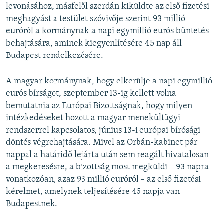
levonásához, másfelől szerdán kiküldte az első fizetési
meghagyást a testület szóvivője szerint 93 millió
euróról a kormánynak a napi egymillió eurós büntetés
behajtására, aminek kiegyenlítésére 45 nap áll
Budapest rendelkezésére.
A magyar kormánynak, hogy elkerülje a napi egymillió
eurós bírságot, szeptember 13-ig kellett volna
bemutatnia az Európai Bizottságnak, hogy milyen
intézkedéseket hozott a magyar menekültügyi
rendszerrel kapcsolatos, június 13-i európai bírósági
döntés végrehajtására. Mivel az Orbán-kabinet pár
nappal a határidő lejárta után sem reagált hivatalosan
a megkeresésre, a bizottság most megküldi – 93 napra
vonatkozóan, azaz 93 millió euróról – az első fizetési
kérelmet, amelynek teljesítésére 45 napja van
Budapestnek.