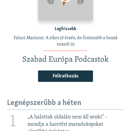
Legfrissebb
Falusi Mariann: A siker jó érzés, de fontosabb a hozzá
vezető út
Szabad Európa Podcastok
Feliratkozás
Legnépszerűbb a héten
1
„A halottak oldalán nem áll senki” –
mondja a harctéri maradványokat