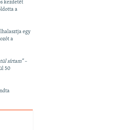
os kezdetét
ldotta a
lhalasztja egy
ozót a
ül sírtam” –
ül 50
ndta