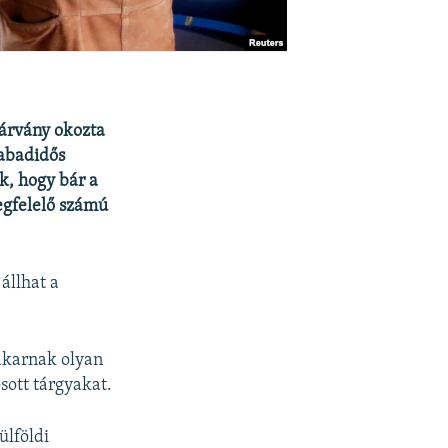
járvány okozta
zabadidős
k, hogy bár a
egfelelő számú
állhat a
akarnak olyan
sott tárgyakat.
ülföldi