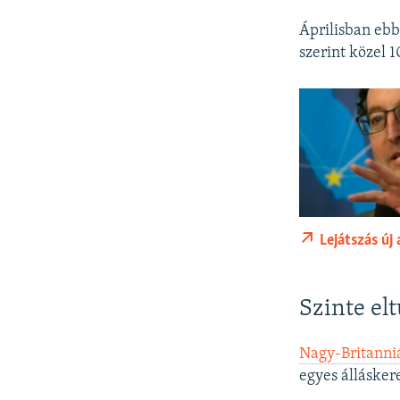
Áprilisban eb
szerint közel 
Lejátszás új
Szinte el
Nagy-Britanni
egyes álláskere