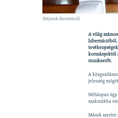
(Képünk illusztráció)
A világ számos
hibernációból.
tevékenységek
kormányoktól 
munkaerőt.
A közgazdászok
jelenség mögöt
Néhányan úgy 
szakmákba viss
Mások szerint 