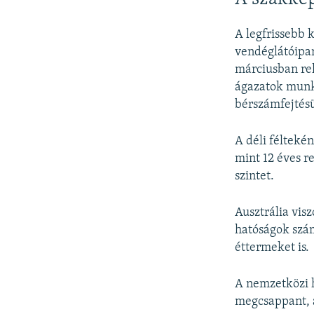
A legfrissebb 
vendéglátóipa
márciusban rek
ágazatok munká
bérszámfejtésü
A déli félteké
mint 12 éves r
szintet.
Ausztrália vis
hatóságok szám
éttermeket is.
A nemzetközi 
megcsappant, a