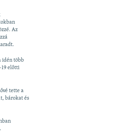
k
atokban
özzé. Az
ozzá
maradt.
a idén több
19 előtti
ővé tette a
t, bárokat és
onban
.