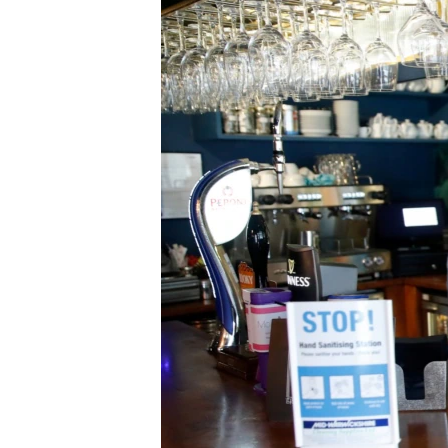
EURÓPAI UNIÓ
VILÁG
KLÍMAVÁLTOZÁS
A MÚLT TANULSÁGAI