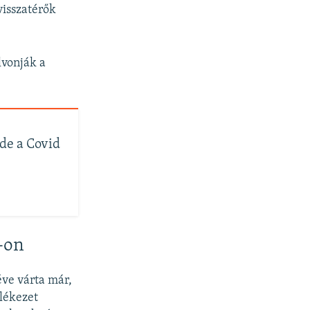
isszatérők
lvonják a
de a Covid
e-on
éve várta már,
lékezet