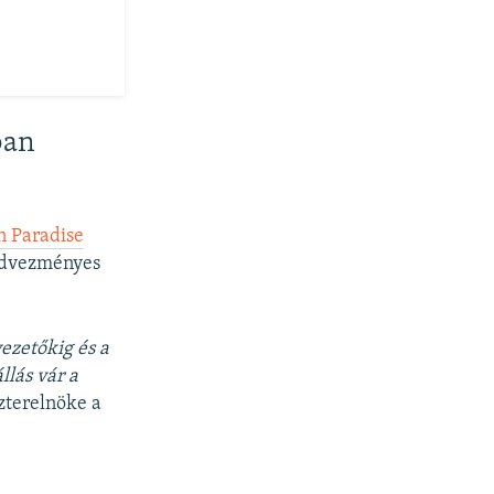
ban
n Paradise
kedvezményes
ezetőkig és a
llás vár a
zterelnöke a