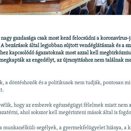
 nagy gazdasága csak most kezd felocsúdni a koronavírus-
 A bezárások által legjobban sújtott vendéglátásnak és a s
hez kapcsolódó ágazatoknak most azzal kell megbirkózniu
megkapták az engedélyt, az újranyitáshoz nem találnak m
, a döntéshozók és a politikusok nem tudják, pontosan mi 
t.
vélik, hogy az emberek egészségügyi félelmek miatt nem 
zatérni, ahol sokszor kell megérinteni mások által is fogdo
a munkanélküli-segélyek, a gyermekfelügyelet hiánya, a k