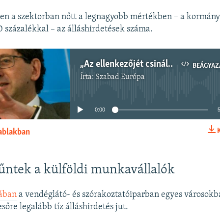
ben a szektorban nőtt a legnagyobb mértékben – a kormány
10 százalékkal – az álláshirdetések száma.
„Az ellenkezőjét csinálja annak, amit a józan ész tanácsolna” – Csaba László közgazdász a gazdaságról - Élet a NER-ben 4. rész
BEÁGYAZ
Írta:
Szabad Európa
Jelenleg nincs elérhető tartalom
0:00
 ablakban
BEÁGYAZÁS
tűntek a külföldi munkavállalók
ában
a vendéglátó- és szórakoztatóiparban egyes városok
sőre legalább tíz álláshirdetés jut.