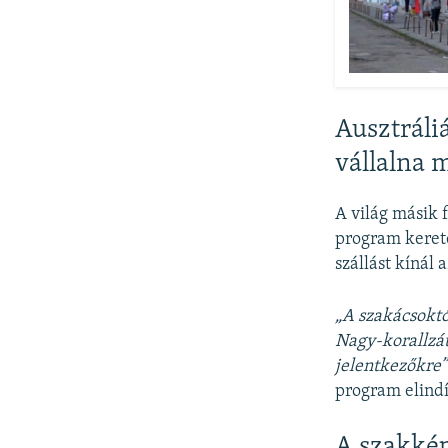
Ausztráli
vállalna 
A világ másik 
program kereté
szállást kínál
„A szakácsoktó
Nagy-korallzát
jelentkezőkre”
program elindí
A szakké