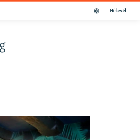
Hírlevél
ág