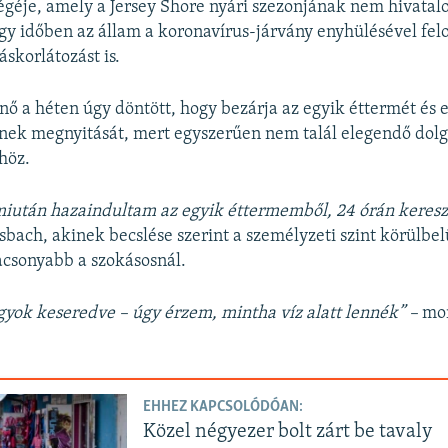
géje, amely a Jersey Shore nyári szezonjának nem hivatal
 egy időben az állam a koronavírus-járvány enyhülésével felo
áskorlátozást is.
nő a héten úgy döntött, hogy bezárja az egyik éttermét és e
nek megnyitását, mert egyszerűen nem talál elegendő dolg
höz.
miután hazaindultam az egyik éttermemből, 24 órán kereszt
bach, akinek becslése szerint a személyzeti szint körülbel
acsonyabb a szokásosnál.
agyok keseredve – úgy érzem, mintha víz alatt lennék” –
mo
EHHEZ KAPCSOLÓDÓAN:
Közel négyezer bolt zárt be tavaly