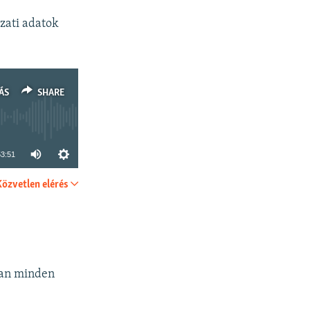
zati adatok
ÁS
SHARE
53:51
Közvetlen elérés
SHARE
ban minden