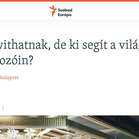
ithatnak, de ki segít a vil
FELIRATKOZÁS
kozóin?
Apple Podcasts
Budapest
Spotify
Feliratkozás