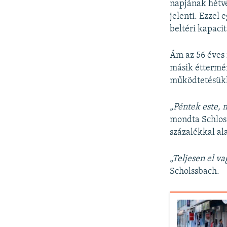
napjának hétvé
jelenti. Ezzel
beltéri kapacit
Ám az 56 éves 
másik éttermé
működtetésük
„Péntek este, 
mondta Schloss
százalékkal al
„Teljesen el v
Scholssbach.