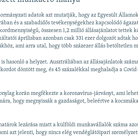
kormányzati adatok azt mutatják, hogy az Egyesült Államo
rában és a szabadidős tevékenységekhez kapcsolódó ágaz
ordmennyiségű, összesen 1,2 millió állásajánlatot tettek k
ltatói áprilisban azonban csak 331 ezer dolgozót adtak h
khöz, ami arra utal, hogy több százezer állás betöltetlen 
n is hasonló a helyzet. Ausztráliában az állásajánlatok szám
ekordot döntött meg, és 45 százalékkal meghaladja a Covid–
zonylag korán megfékezte a koronavírus-járványt, ami lehet
ára, hogy megnyissák a gazdaságot, beleértve a kocsmáka
határok lezárása miatt a külföldi munkavállalók száma az
mi azt jelenti, hogy nincs elég vendéglátóipari személyzet