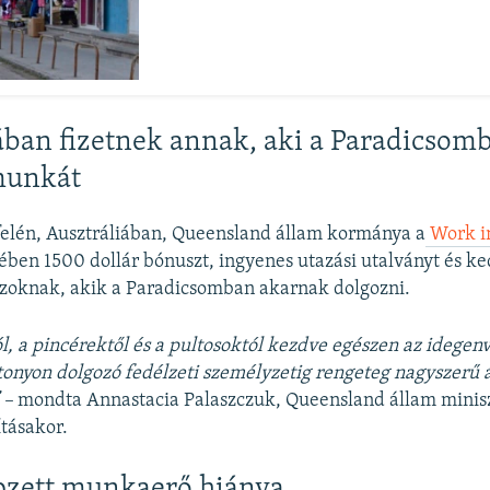
ában fizetnek annak, aki a Paradicsom
munkát
felén, Ausztráliában, Queensland állam kormánya a
Work i
ben 1500 dollár bónuszt, ingyenes utazási utalványt és 
 azoknak, akik a Paradicsomban akarnak dolgozni.
l, a pincérektől és a pultosoktól kezdve egészen az idegenv
onyon dolgozó fedélzeti személyzetig rengeteg nagyszerű á
 –
mondta Annastacia Palaszczuk, Queensland állam minis
tásakor.
pzett munkaerő hiánya