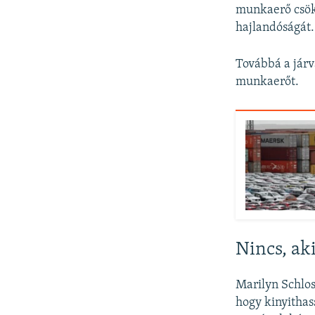
munkaerő csök
hajlandóságát.
Továbbá a járvá
munkaerőt.
Nincs, ak
Marilyn Schlos
hogy kinyithas