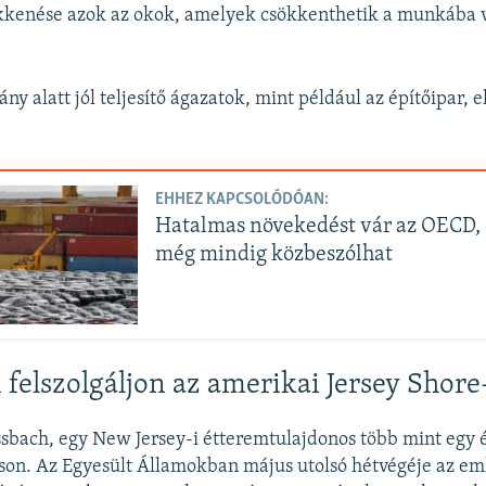
kenése azok az okok, amelyek csökkenthetik a munkába v
ny alatt jól teljesítő ágazatok, mint például az építőipar, e
EHHEZ KAPCSOLÓDÓAN:
Hatalmas növekedést vár az OECD, 
még mindig közbeszólhat
i felszolgáljon az amerikai Jersey Shor
sbach, egy New Jersey-i étteremtulajdonos több mint egy 
son. Az Egyesült Államokban május utolsó hétvégéje az em