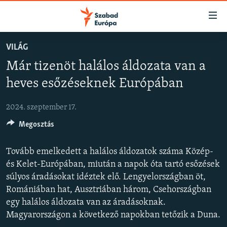
Akadálymentes
mód
Ugrás
VILÁG
a
NAPIRENDEN
Már tizenöt halálos áldozata van a
fő
AKTUÁLIS
oldalra
heves esőzéseknek Európában
FELIRATKOZÁS
PODCASTOK
Ugrás
a
2024. szeptember 17.
VIDEÓK
tartalomjegyzékre
Spotify
Megosztás
ELEMZŐ
Ugrás
a
NER15
Tovább emelkedett a halálos áldozatok száma Közép-
Feliratkozás
keresésre
SZABADON
és Kelet-Európában, miután a napok óta tartó esőzések
súlyos áradásokat idéztek elő. Lengyelországban öt,
TÁRSADALOM
Romániában hat, Ausztriában három, Csehországban
DEMOKRÁCIA
egy halálos áldozata van az áradásoknak.
Magyarországon a következő napokban tetőzik a Duna.
A PÉNZ NYOMÁBAN