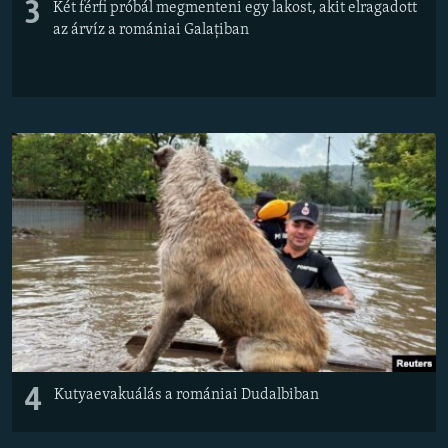
3
Két férfi próbál megmenteni egy lakost, akit elragadott
az árvíz a romániai Galațiban
4
Kutyaevakuálás a romániai Dudalbiban