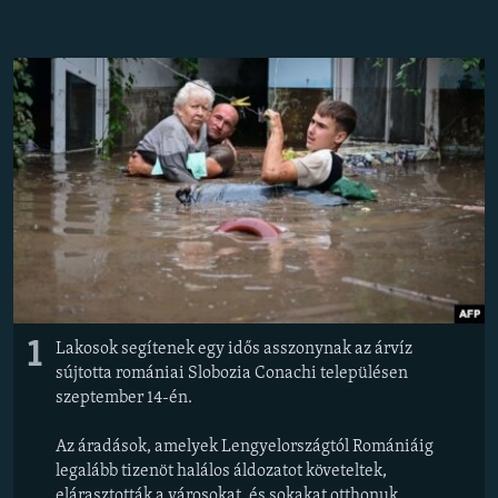
EURÓPAI UNIÓ
VILÁG
KLÍMAVÁLTOZÁS
A MÚLT TANULSÁGAI
KÖVESSEN MINKET!
Valamennyi RFE/RL weboldal
1
Lakosok segítenek egy idős asszonynak az árvíz
sújtotta romániai Slobozia Conachi településen
szeptember 14-én.
Az áradások, amelyek Lengyelországtól Romániáig
legalább tizenöt halálos áldozatot követeltek,
elárasztották a városokat, és sokakat otthonuk