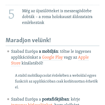
5
Még az újszülötteket is meszesgödörbe
dobták – a roma holokauszt áldozataira
emlékezünk
Maradjon velünk!
Szabad Európa
a mobilján
: töltse le ingyenes
applikációnkat a
Google Play
vagy az
Apple
Store
kínálatából!
A stabil mobilkapcsolat érdekében a weboldal egyes
funkciói az applikációban csak korlátozottan érhetők
el.
Szabad Európa a
postafiókjában
: kérje