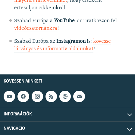
ingyenes hírlevelünket
, hogy elsőként
értesüljön cikkeinkről!
Szabad Európa a
YouTube
-on: iratkozzon fel
videócsatornánkra
!
Szabad Európa az
Instagramon
is:
kövesse
látványos és informatív oldalunkat
! ​
KÖVESSEN MINKET!
INFORMÁCIÓK
NAVIGÁCIÓ