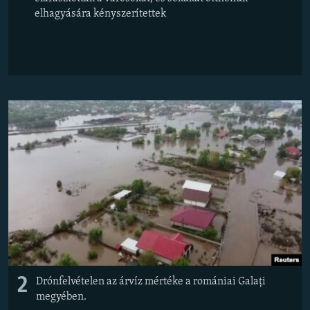
elhagyására kényszerítettek
2
Drónfelvételen az árvíz mértéke a romániai Galați
megyében.