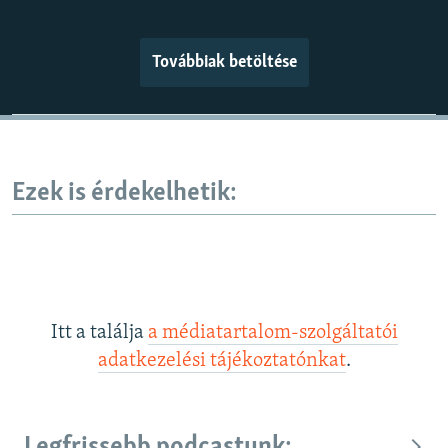
Továbbiak betöltése
Ezek is érdekelhetik:
Itt a találja
a médiatartalom-szolgáltatói
adatkezelési tájékoztatónkat
.
Legfrissebb podcastunk: