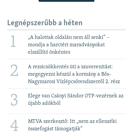
Legnépszerűbb a héten
1
„A halottak oldalán nem áll senki” –
mondja a harctéri maradványokat
elszállító önkéntes
2
A rezsicsökkentés üti a szuverenitást:
megegyezni készül a kormány a Bős-
Nagymarosi Vízlépcsőrendszerről 2. rész
3
Elege van Csányi Sándor OTP-vezérnek az
újabb adókból
4
MTVA szerkesztő: Itt „nem az ellenzéki
összefogást támogatják”