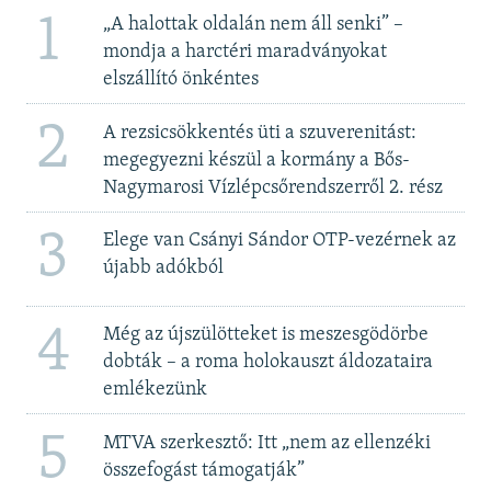
1
„A halottak oldalán nem áll senki” –
mondja a harctéri maradványokat
elszállító önkéntes
2
A rezsicsökkentés üti a szuverenitást:
megegyezni készül a kormány a Bős-
Nagymarosi Vízlépcsőrendszerről 2. rész
3
Elege van Csányi Sándor OTP-vezérnek az
újabb adókból
4
Még az újszülötteket is meszesgödörbe
dobták – a roma holokauszt áldozataira
emlékezünk
5
MTVA szerkesztő: Itt „nem az ellenzéki
összefogást támogatják”