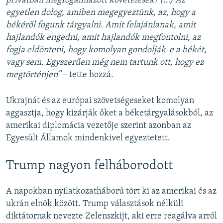
privátban megfogalmazott követelések? (…)
Az
egyetlen dolog, amiben megegyeztünk, az, hogy a
békéről fogunk tárgyalni. Amit felajánlanak, amit
hajlandók engedni, amit hajlandók megfontolni, az
fogja eldönteni, hogy komolyan gondolják-e a békét,
vagy sem. Egyszerűen még nem tartunk ott, hogy ez
megtörténjen”
– tette hozzá.
Ukrajnát és az európai szövetségeseket komolyan
aggasztja, hogy kizárják őket a béketárgyalásokból, az
amerikai diplomácia vezetője szerint azonban az
Egyesült Államok mindenkivel egyeztetett.
Trump nagyon felháborodott
A napokban nyilatkozatháború tört ki az amerikai és az
ukrán elnök között. Trump választások nélküli
diktátornak nevezte Zelenszkijt, aki erre reagálva arról