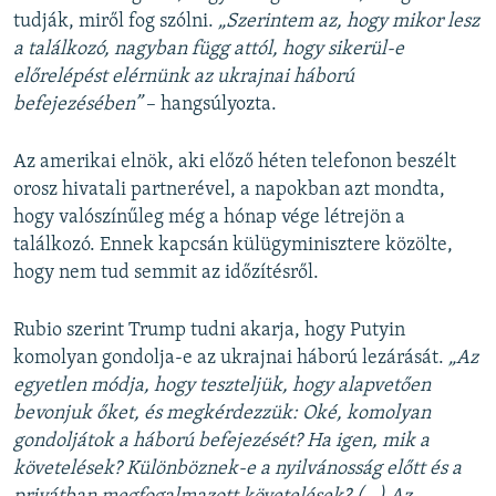
tudják, miről fog szólni.
„Szerintem az, hogy mikor lesz
a találkozó, nagyban függ attól, hogy sikerül-e
előrelépést elérnünk az ukrajnai háború
befejezésében”
– hangsúlyozta.
Az amerikai elnök, aki előző héten telefonon beszélt
orosz hivatali partnerével, a napokban azt mondta,
hogy valószínűleg még a hónap vége létrejön a
találkozó. Ennek kapcsán külügyminisztere közölte,
hogy nem tud semmit az időzítésről.
Rubio szerint Trump tudni akarja, hogy Putyin
komolyan gondolja-e az ukrajnai háború lezárását.
„Az
egyetlen módja, hogy teszteljük, hogy alapvetően
bevonjuk őket, és megkérdezzük: Oké, komolyan
gondoljátok a háború befejezését? Ha igen, mik a
követelések? Különböznek-e a nyilvánosság előtt és a