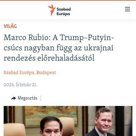
Akadálymentes
mód
Ugrás
VILÁG
a
NAPIRENDEN
Marco Rubio: A Trump–Putyin-
fő
AKTUÁLIS
oldalra
csúcs nagyban függ az ukrajnai
FELIRATKOZÁS
PODCASTOK
Ugrás
rendezés előrehaladásától
a
VIDEÓK
tartalomjegyzékre
Szabad Európa, Budapest
Spotify
ELEMZŐ
Ugrás
a
2025. február 21.
NER15
Feliratkozás
keresésre
SZABADON
Megosztás
TÁRSADALOM
DEMOKRÁCIA
A PÉNZ NYOMÁBAN