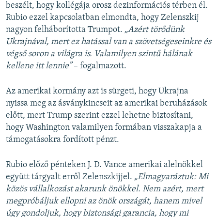
beszélt, hogy kollégája orosz dezinformációs térben él.
Rubio ezzel kapcsolatban elmondta, hogy Zelenszkij
nagyon felháborította Trumpot.
„Azért törődünk
Ukrajnával, mert ez hatással van a szövetségeseinkre és
végső soron a világra is. Valamilyen szintű hálának
kellene itt lennie”
– fogalmazott.
Az amerikai kormány azt is sürgeti, hogy Ukrajna
nyissa meg az ásványkincseit az amerikai beruházások
előtt, mert Trump szerint ezzel lehetne biztosítani,
hogy Washington valamilyen formában visszakapja a
támogatásokra fordított pénzt.
Rubio előző pénteken J. D. Vance amerikai alelnökkel
együtt tárgyalt erről Zelenszkijjel.
„Elmagyaráztuk: Mi
közös vállalkozást akarunk önökkel. Nem azért, mert
megpróbáljuk ellopni az önök országát, hanem mivel
úgy gondoljuk, hogy biztonsági garancia, hogy mi