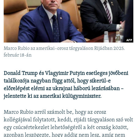
EURÓPAI UNIÓ
VILÁG
KLÍMAVÁLTOZÁS
A MÚLT TANULSÁGAI
Marco Rubio az amerikai–orosz tárgyaláson Rijádban 2025.
KÖVESSEN MINKET!
február 18-án
Donald Trump és Vlagyimir Putyin esetleges jövőbeni
találkozója nagyban függ attól, hogy sikerül-e
Valamennyi RFE/RL weboldal
előrelépést elérni az ukrajnai háború lezárásában –
jelentette ki az amerikai külügyminiszter.
Marco Rubio arról számolt be, hogy az orosz
kollégájával folytatott, keddi, rijádi tárgyaláson szó volt
egy csúcsértekezlet lehetőségéről a két ország között,
azonban leszögezte, hogy addig nem lesz, amíg nem