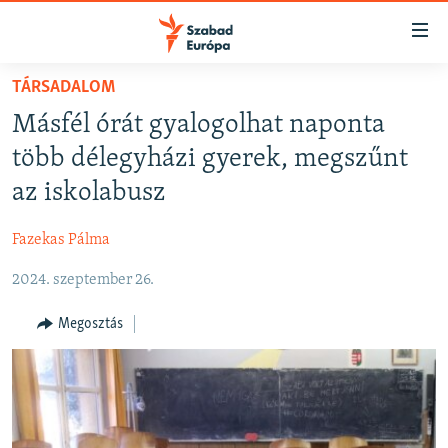
Akadálymentes
mód
Ugrás
TÁRSADALOM
a
NAPIRENDEN
Másfél órát gyalogolhat naponta
fő
AKTUÁLIS
oldalra
több délegyházi gyerek, megszűnt
FELIRATKOZÁS
PODCASTOK
Ugrás
az iskolabusz
a
VIDEÓK
tartalomjegyzékre
Fazekas Pálma
Spotify
ELEMZŐ
Ugrás
a
2024. szeptember 26.
NER15
Feliratkozás
keresésre
SZABADON
Megosztás
TÁRSADALOM
DEMOKRÁCIA
A PÉNZ NYOMÁBAN