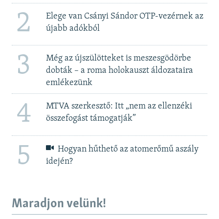
2
Elege van Csányi Sándor OTP-vezérnek az
újabb adókból
3
Még az újszülötteket is meszesgödörbe
dobták – a roma holokauszt áldozataira
emlékezünk
4
MTVA szerkesztő: Itt „nem az ellenzéki
összefogást támogatják”
5
Hogyan hűthető az atomerőmű aszály
idején?
Maradjon velünk!