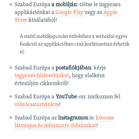
Szabad Európa
a mobilján
: töltse le ingyenes
applikációnkat a
Google Play
vagy az
Apple
Store
kínálatából!
A stabil mobilkapcsolat érdekében a weboldal egyes
funkciói az applikációban csak korlátozottan érhetők
el.
Szabad Európa a
postafiókjában
: kérje
ingyenes hírlevelünket
, hogy elsőként
értesüljön cikkeinkről!
Szabad Európa a
YouTube
-on: iratkozzon fel
videócsatornánkra
!
Szabad Európa az
Instagramon
is:
kövesse
látványos és informatív oldalunkat
! ​