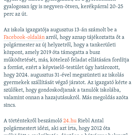
gyalogosan így is negyven-ötven, kerékpárral 20-25
perc az út.
Az iskola igazgatója augusztus 13-án számolt be a
Facebook-oldalán
arról, hogy aznap tájékoztatta őt a
polgármester az új helyzetről, hogy a tankerületi
központ, amely 2019 óta támogatta a busz
működtetését, más, kötelező feladat ellátására fordítja
a forrást, ezért a képviselő-testület úgy határozott,
hogy 2024. augusztus 31-ével megszünteti az iskolás
gyermekek szállítását végző járatot. Az igazgató kérte a
szülőket, hogy gondoskodjanak a tanulók iskolába,
valamint onnan a hazajutásukról. Más megoldás azóta
sincs.
A történtekről beszámoló
24.hu
Riebl Antal
polgármestert idézi, aki azt írta, hogy 2012 óta