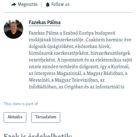
Megosztás
Follow us
Fazekas Pálma
Fazekas Pálma a Szabad Európa budapesti
irodájának hírszerkesztője. Csaknem harminc éve
dolgozik újságíróként, elsősorban hírek,
hírműsorok szerkesztőjeként, hírszerkesztőségek
vezetőjeként. A nyomtatott és az elektronikus sajtó
szinte minden területén dolgozott, így a Kurírnál,
az Interpress Magazinnál, a Magyar Rádióban, a
Westelnél, a Magyar Televízióban, az
InfoRádióban, az Origóban és az Infostartnál is.
This item is part of
Aktuális
Társadalom