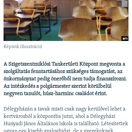
EURÓPAI UNIÓ
VILÁG
KLÍMAVÁLTOZÁS
A MÚLT TANULSÁGAI
Képünk illusztráció
KÖVESSEN MINKET!
A Szigetszentmiklósi Tankerületi Központ megvonta a
szolgáltatás fenntartásához szükséges támogatást, az
önkormányzat pedig önerőből nem tudja finanszírozni.
Valamennyi RFE/RL weboldal
Az intézkedés a polgármester szerint körülbelül
negyven tanulót, húsz-harminc családot érint.
Délegyházán a tavak miatt csak nagy kerülővel lehet a
kertvárosból a központba jutni, ahol a Délegyházi
Hunyadi János Általános Iskola is található. Létesítettek
ugyan egy kisebb gyaloghidat, de a gyerekeknek