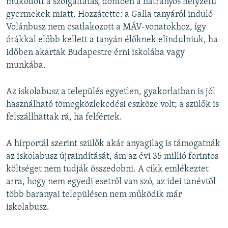
működött a szolgáltatás, döntően a hátrányos helyzetű
gyermekek miatt. Hozzátette: a Galla tanyáról induló
Volánbusz nem csatlakozott a MÁV-vonatokhoz, így
órákkal előbb kellett a tanyán élőknek elindulniuk, ha
időben akartak Budapestre érni iskolába vagy
munkába.
Az iskolabusz a település egyetlen, gyakorlatban is jól
használható tömegközlekedési eszköze volt; a szülők is
felszállhattak rá, ha felfértek.
A hírportál szerint szülők akár anyagilag is támogatnák
az iskolabusz újraindítását, ám az évi 35 millió forintos
költséget nem tudják összedobni. A cikk emlékeztet
arra, hogy nem egyedi esetről van szó, az idei tanévtől
több baranyai településen nem működik már
iskolabusz.