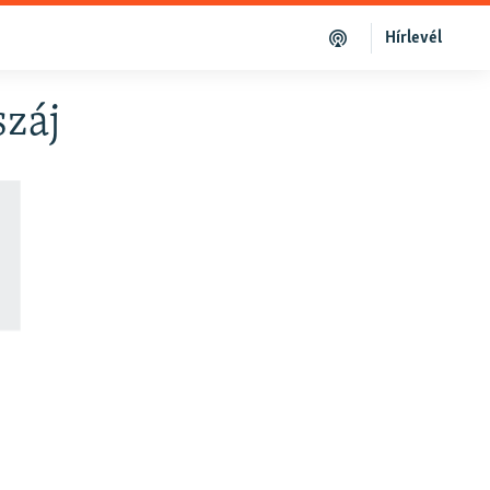
Hírlevél
záj