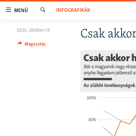
Akadálymentes
INFOGRAFIKÁK
MENÜ
mód
Keresés
Ugrás
NAPIRENDEN
2021. október 19.
Csak akko
a
AKTUÁLIS
fő
Megosztás
oldalra
PODCASTOK
Ugrás
VIDEÓK
a
tartalomjegyzékre
ELEMZŐ
Ugrás
NER15
a
keresésre
SZABADON
TÁRSADALOM
DEMOKRÁCIA
A PÉNZ NYOMÁBAN