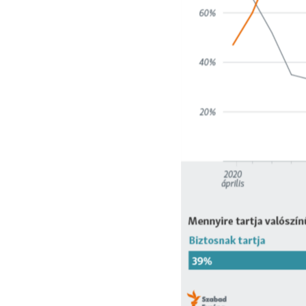
EURÓPAI UNIÓ
VILÁG
KLÍMAVÁLTOZÁS
A MÚLT TANULSÁGAI