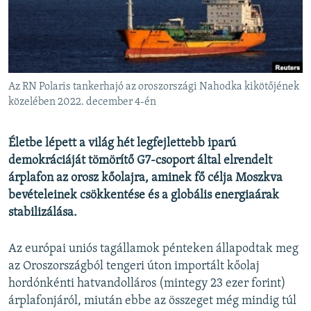
EURÓPAI UNIÓ
VILÁG
KLÍMAVÁLTOZÁS
A MÚLT TANULSÁGAI
Az RN Polaris tankerhajó az oroszországi Nahodka kikötőjének
közelében 2022. december 4-én
KÖVESSEN MINKET!
Életbe lépett a világ hét legfejlettebb iparú
demokráciáját tömörítő G7-csoport által elrendelt
árplafon az orosz kőolajra, aminek fő célja Moszkva
Valamennyi RFE/RL weboldal
bevételeinek csökkentése és a globális energiaárak
stabilizálása.
Az európai uniós tagállamok pénteken állapodtak meg
az Oroszországból tengeri úton importált kőolaj
hordónkénti hatvandolláros (mintegy 23 ezer forint)
árplafonjáról, miután ebbe az összeget még mindig túl