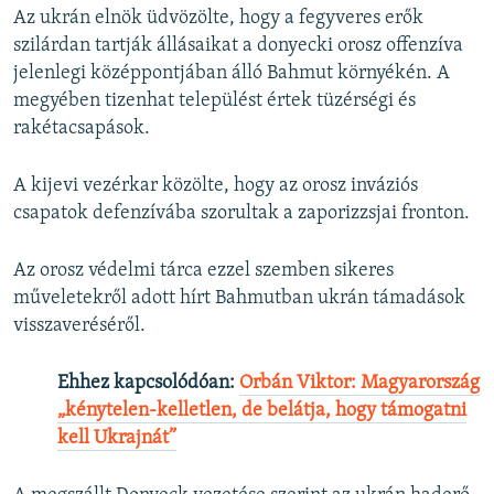
Az ukrán elnök üdvözölte, hogy a fegyveres erők
szilárdan tartják állásaikat a donyecki orosz offenzíva
jelenlegi középpontjában álló Bahmut környékén. A
megyében tizenhat települést értek tüzérségi és
rakétacsapások.
A kijevi vezérkar közölte, hogy az orosz inváziós
csapatok defenzívába szorultak a zaporizzsjai fronton.
Az orosz védelmi tárca ezzel szemben sikeres
műveletekről adott hírt Bahmutban ukrán támadások
visszaveréséről.
Ehhez kapcsolódóan:
Orbán Viktor: Magyarország
„kénytelen-kelletlen, de belátja, hogy támogatni
kell Ukrajnát”