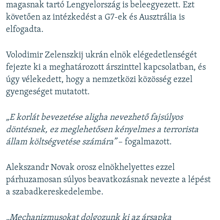
magasnak tartó Lengyelország is beleegyezett. Ezt
követően az intézkedést a G7-ek és Ausztrália is
elfogadta.
Volodimir Zelenszkij ukrán elnök elégedetlenségét
fejezte ki a meghatározott árszinttel kapcsolatban, és
úgy vélekedett, hogy a nemzetközi közösség ezzel
gyengeséget mutatott.
„E korlát bevezetése aligha nevezhető fajsúlyos
döntésnek, ez meglehetősen kényelmes a terrorista
állam költségvetése számára”
– fogalmazott.
Alekszandr Novak orosz elnökhelyettes ezzel
párhuzamosan súlyos beavatkozásnak nevezte a lépést
a szabadkereskedelembe.
„Mechanizmusokat dolgozunk ki az ársapka