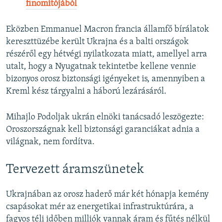
finomítójából
Eközben Emmanuel Macron francia államfő bírálatok
kereszttüzébe került Ukrajna és a balti országok
részéről egy hétvégi nyilatkozata miatt, amellyel arra
utalt, hogy a Nyugatnak tekintetbe kellene vennie
bizonyos orosz biztonsági igényeket is, amennyiben a
Kreml kész tárgyalni a háború lezárásáról.
Mihajlo Podoljak ukrán elnöki tanácsadó leszögezte:
Oroszországnak kell biztonsági garanciákat adnia a
világnak, nem fordítva.
Tervezett áramszünetek
Ukrajnában az orosz haderő már két hónapja kemény
csapásokat mér az energetikai infrastruktúrára, a
fagyos téli időben milliók vannak áram és fűtés nélkül