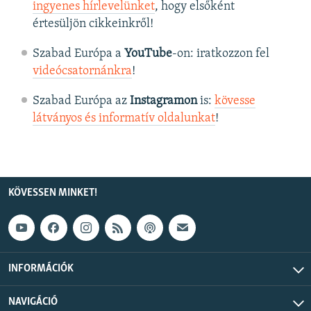
ingyenes hírlevelünket
, hogy elsőként
értesüljön cikkeinkről!
Szabad Európa a
YouTube
-on: iratkozzon fel
videócsatornánkra
!
Szabad Európa az
Instagramon
is:
kövesse
látványos és informatív oldalunkat
! ​
KÖVESSEN MINKET!
INFORMÁCIÓK
NAVIGÁCIÓ