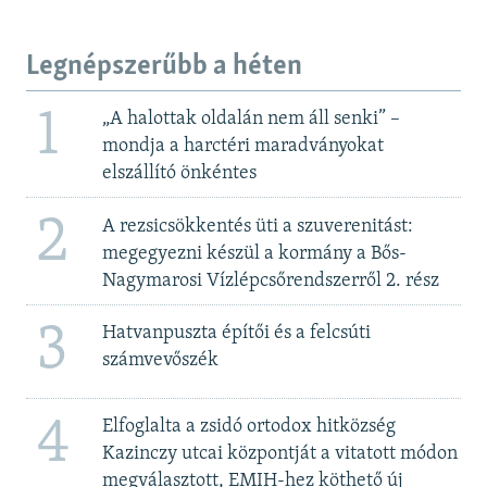
Legnépszerűbb a héten
1
„A halottak oldalán nem áll senki” –
mondja a harctéri maradványokat
elszállító önkéntes
2
A rezsicsökkentés üti a szuverenitást:
megegyezni készül a kormány a Bős-
Nagymarosi Vízlépcsőrendszerről 2. rész
3
Hatvanpuszta építői és a felcsúti
számvevőszék
4
Elfoglalta a zsidó ortodox hitközség
Kazinczy utcai központját a vitatott módon
megválasztott, EMIH-hez köthető új