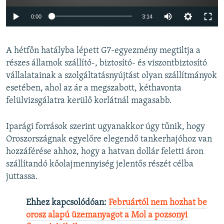
Auto
0:00
3:14
240p
A hétfőn hatályba lépett G7-egyezmény megtiltja a
360p
részes államok szállító-, biztosító- és viszontbiztosító
Auto
240p
360p
480p
480p
vállalatainak a szolgáltatásnyújtást olyan szállítmányok
720p
esetében, ahol az ár a megszabott, kéthavonta
720p
1080p
felülvizsgálatra kerülő korlátnál magasabb.
1080p
Iparági források szerint ugyanakkor úgy tűnik, hogy
Oroszországnak egyelőre elegendő tankerhajóhoz van
hozzáférése ahhoz, hogy a hatvan dollár feletti áron
szállítandó kőolajmennyiség jelentős részét célba
juttassa.
Ehhez kapcsolódóan:
Februártól nem hozhat be
orosz alapú üzemanyagot a Mol a pozsonyi