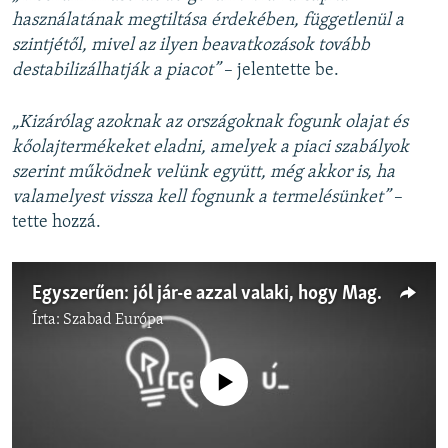
használatának megtiltása érdekében, függetlenül a
szintjétől, mivel az ilyen beavatkozások tovább
destabilizálhatják a piacot”
– jelentette be.
„Kizárólag azoknak az országoknak fogunk olajat és
kőolajtermékeket eladni, amelyek a piaci szabályok
szerint működnek velünk együtt, még akkor is, ha
valamelyest vissza kell fognunk a termelésünket”
–
tette hozzá.
Egyszerűen: jól jár-e azzal valaki, hogy Magyarország kimarad az olajembargóból?
Írta:
Szabad Európa
Jelenleg nincs elérhető tartalom