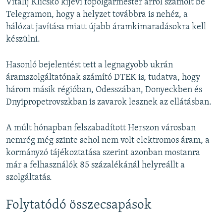
Vitalij Klicsko kijevi főpolgármester arról számolt be
Telegramon, hogy a helyzet továbbra is nehéz, a
hálózat javítása miatt újabb áramkimaradásokra kell
készülni.
Hasonló bejelentést tett a legnagyobb ukrán
áramszolgáltatónak számító DTEK is, tudatva, hogy
három másik régióban, Odesszában, Donyeckben és
Dnyipropetrovszkban is zavarok lesznek az ellátásban.
A múlt hónapban felszabadított Herszon városban
nemrég még szinte sehol nem volt elektromos áram, a
kormányzó tájékoztatása szerint azonban mostanra
már a felhasználók 85 százalékánál helyreállt a
szolgáltatás.
Folytatódó összecsapások