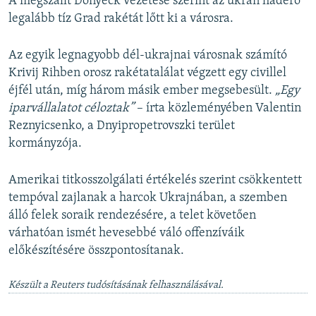
A megszállt Donyeck vezetése szerint az ukrán haderő
legalább tíz Grad rakétát lőtt ki a városra.
Az egyik legnagyobb dél-ukrajnai városnak számító
Krivij Rihben orosz rakétatalálat végzett egy civillel
éjfél után, míg három másik ember megsebesült.
„Egy
iparvállalatot céloztak”
– írta közleményében Valentin
Reznyicsenko, a Dnyipropetrovszki terület
kormányzója.
Amerikai titkosszolgálati értékelés szerint csökkentett
tempóval zajlanak a harcok Ukrajnában, a szemben
álló felek soraik rendezésére, a telet követően
várhatóan ismét hevesebbé váló offenzíváik
előkészítésére összpontosítanak.
Készült a Reuters tudósításának felhasználásával.