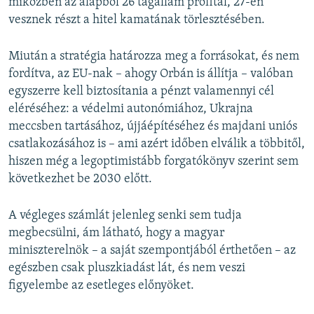
miközben az alapból 26 tagállam profitál, 27-en
vesznek részt a hitel kamatának törlesztésében.
Miután a stratégia határozza meg a forrásokat, és nem
fordítva, az EU-nak – ahogy Orbán is állítja – valóban
egyszerre kell biztosítania a pénzt valamennyi cél
eléréséhez: a védelmi autonómiához, Ukrajna
meccsben tartásához, újjáépítéséhez és majdani uniós
csatlakozásához is – ami azért időben elválik a többitől,
hiszen még a legoptimistább forgatókönyv szerint sem
következhet be 2030 előtt.
A végleges számlát jelenleg senki sem tudja
megbecsülni, ám látható, hogy a magyar
miniszterelnök – a saját szempontjából érthetően – az
egészben csak pluszkiadást lát, és nem veszi
figyelembe az esetleges előnyöket.