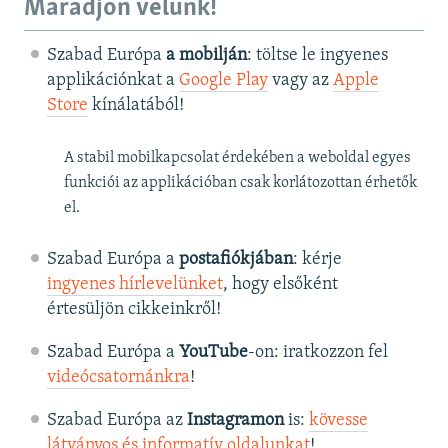
Maradjon velünk!
Szabad Európa
a mobilján
: töltse le ingyenes
applikációnkat a
Google Play
vagy az
Apple
Store
kínálatából!
A stabil mobilkapcsolat érdekében a weboldal egyes
funkciói az applikációban csak korlátozottan érhetők
el.
Szabad Európa a
postafiókjában
: kérje
ingyenes hírlevelünket
, hogy elsőként
értesüljön cikkeinkről!
Szabad Európa a
YouTube
-on: iratkozzon fel
videócsatornánkra
!
Szabad Európa az
Instagramon
is:
kövesse
látványos és informatív oldalunkat
! ​