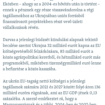
Eközben – ahogy az a 2004-es bővítés után is történt –
ennek a pénznek egy része visszavándorolna a régi
tagállamokhoz az Ukrajnában uniós forrásból
finanszírozott projektekben részt vevő üzleti
vállalkozások révén.
Darvas a jelenlegi büdzsét kiindulási alapnak tekintő
becslése szerint Ukrajna 32 milliárd eurót kapna az EU
költségvetéséből felzárkózásra, 85 milliárd eurót a
közös agrárpolitikai keretből, és hétmilliárd eurót más
programokból, miközben tizennégymilliárd euró lenne
a befizetése a közös kasszába.
Az ukrán EU-tagság nettó költségei a jelenlegi
tagállamok számára 2021 és 2027 között folyó áron 136
milliárd euróra rúgnának, ami az EU GDP-jének 0,13
százaléka. A szerző emlékeztet rá, hogy a
Magyarországnak és a többi, 2004-ben és 2007-ben