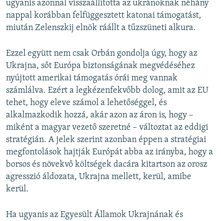
ugyanis azonnal visszaállította az ukránoknak néhány
nappal korábban felfüggesztett katonai támogatást,
miután Zelenszkij elnök ráállt a tűzszüneti alkura.
Ezzel együtt nem csak Orbán gondolja úgy, hogy az
Ukrajna, sőt Európa biztonságának megvédéséhez
nyújtott amerikai támogatás órái meg vannak
számlálva. Ezért a legkézenfekvőbb dolog, amit az EU
tehet, hogy eleve számol a lehetőséggel, és
alkalmazkodik hozzá, akár azon az áron is, hogy –
miként a magyar vezető szeretné – változtat az eddigi
stratégián. A jelek szerint azonban éppen a stratégiai
megfontolások hajtják Európát abba az irányba, hogy a
borsos és növekvő költségek dacára kitartson az orosz
agresszió áldozata, Ukrajna mellett, kerül, amibe
kerül.
Ha ugyanis az Egyesült Államok Ukrajnának és