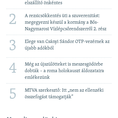
elszállító önkéntes
2
A rezsicsökkentés üti a szuverenitást:
megegyezni készül a kormány a Bős-
Nagymarosi Vízlépcsőrendszerről 2. rész
3
Elege van Csányi Sándor OTP-vezérnek az
újabb adókból
4
Még az újszülötteket is meszesgödörbe
dobták – a roma holokauszt áldozataira
emlékezünk
5
MTVA szerkesztő: Itt „nem az ellenzéki
összefogást támogatják”