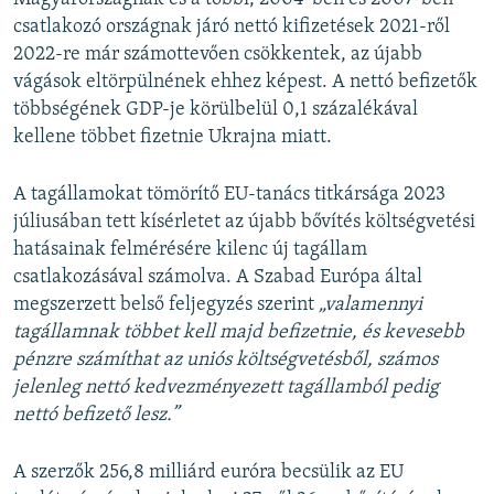
csatlakozó országnak járó nettó kifizetések 2021-ről
2022-re már számottevően csökkentek, az újabb
vágások eltörpülnének ehhez képest. A nettó befizetők
többségének GDP-je körülbelül 0,1 százalékával
kellene többet fizetnie Ukrajna miatt.
A tagállamokat tömörítő EU-tanács titkársága 2023
júliusában tett kísérletet az újabb bővítés költségvetési
hatásainak felmérésére kilenc új tagállam
csatlakozásával számolva. A Szabad Európa által
megszerzett belső feljegyzés szerint
„valamennyi
tagállamnak többet kell majd befizetnie, és kevesebb
pénzre számíthat az uniós költségvetésből, számos
jelenleg nettó kedvezményezett tagállamból pedig
nettó befizető lesz.”
A szerzők 256,8 milliárd euróra becsülik az EU