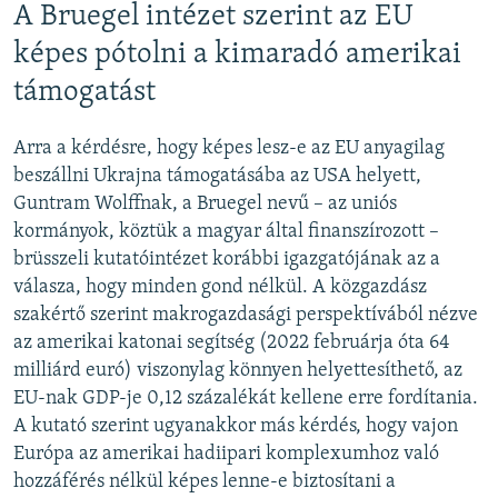
A Bruegel intézet szerint az EU
képes pótolni a kimaradó amerikai
támogatást
Arra a kérdésre, hogy képes lesz-e az EU anyagilag
beszállni Ukrajna támogatásába az USA helyett,
Guntram Wolffnak, a Bruegel nevű – az uniós
kormányok, köztük a magyar által finanszírozott –
brüsszeli kutatóintézet korábbi igazgatójának az a
válasza, hogy minden gond nélkül. A közgazdász
szakértő szerint makrogazdasági perspektívából nézve
az amerikai katonai segítség (2022 februárja óta 64
milliárd euró) viszonylag könnyen helyettesíthető, az
EU-nak GDP-je 0,12 százalékát kellene erre fordítania.
A kutató szerint ugyanakkor más kérdés, hogy vajon
Európa az amerikai hadiipari komplexumhoz való
hozzáférés nélkül képes lenne-e biztosítani a