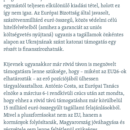
egymástól teljesen elkülönülő kiadási tétel, holott ez
így nem igaz. Az Európai Bizottság által javasolt,
százötvenmilliárd euró összegű, közös védelmi célú
hitelfelvételből (amihez a garanciát az uniós
költségvetés nyújtaná) ugyanis a tagállamok önkéntes
alapon az Ukrajnának szánt katonai támogatás egy
részét is finanszírozhatnák.
Kijevnek ugyanakkor már rövid távon is megnövelt
támogatásra lenne szüksége, hogy – miként az EU26-ok
elhatározták – az erő pozíciójából ülhessen
tárgyalóasztalhoz. António Costa, az Európai Tanács
elnöke a március 6-i rendkívüli csúcs után azt mondta,
hogy ehhez a rövid távú támogatáshoz már körülbelül
15 milliárd euró összegyűlt tagállami felajánlásokból.
Mivel a pluszforrásokat nem az EU, hanem a
kormányok folyósítanák, Magyarország jóváhagyása és
részvétele sem lenne feltétlenül szükséges.