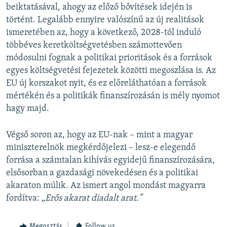
beiktatásával, ahogy az előző bővítések idején is
történt. Legalább ennyire valószínű az új realitások
ismeretében az, hogy a következő, 2028-tól induló
többéves keretköltségvetésben számottevően
módosulni fognak a politikai prioritások és a források
egyes költségvetési fejezetek közötti megoszlása is. Az
EU új korszakot nyit, és ez előreláthatóan a források
mértékén és a politikák finanszírozásán is mély nyomot
hagy majd.
Végső soron az, hogy az EU-nak – mint a magyar
miniszterelnök megkérdőjelezi – lesz-e elegendő
forrása a számtalan kihívás egyidejű finanszírozására,
elsősorban a gazdasági növekedésen és a politikai
akaraton múlik. Az ismert angol mondást magyarra
fordítva:
„Erős akarat diadalt arat.”
Megosztás
Follow us