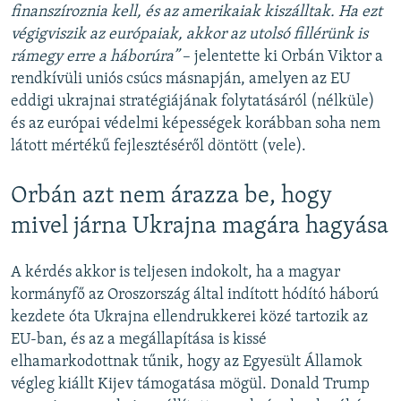
finanszíroznia kell, és az amerikaiak kiszálltak. Ha ezt
végigviszik az európaiak, akkor az utolsó fillérünk is
rámegy erre a háborúra”
– jelentette ki Orbán Viktor a
rendkívüli uniós csúcs másnapján, amelyen az EU
eddigi ukrajnai stratégiájának folytatásáról (nélküle)
és az európai védelmi képességek korábban soha nem
látott mértékű fejlesztéséről döntött (vele).
Orbán azt nem árazza be, hogy
mivel járna Ukrajna magára hagyása
A kérdés akkor is teljesen indokolt, ha a magyar
kormányfő az Oroszország által indított hódító háború
kezdete óta Ukrajna ellendrukkerei közé tartozik az
EU-ban, és az a megállapítása is kissé
elhamarkodottnak tűnik, hogy az Egyesült Államok
végleg kiállt Kijev támogatása mögül. Donald Trump