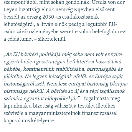
szempontjából, mint sokan gondolnák. Ursula von der
Leyen bizottsági elnök nemrég Kijevben elsőként
beszélt az ország 2030-as csatlakozásának
lehetőségéről, a litván elnök pedig a legutóbbi EU-
csúcs záróközleményébe szerette volna belefoglalni ezt
a céldátumot – sikertelenül.
„Az EU bővítési politikája még soha nem volt ennyire
egyértelműen geostratégiai befektetés a hosszú távú
békébe, kontinensünk stabilitásába, biztonságába és
jólétébe. Ne legyen kétségünk efelől: ez Európa saját
biztonságáról szól. Nem lesz európai biztonság Ukrajna
biztonsága nélkül. A bővítés az új és a régi tagállamok
számára egyaránt előnyökkel jár”
– fogalmazta meg
lapunknak a bizottság válaszát a testület illetékes
szóvivője a magyar miniszterelnök finanszírozással
kapcsolatos kételyeire.