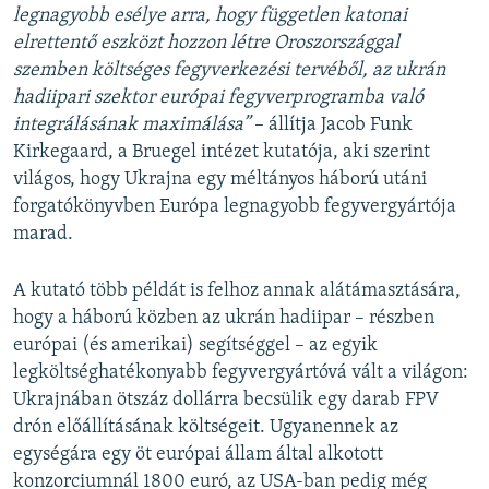
legnagyobb esélye arra, hogy független katonai
elrettentő eszközt hozzon létre Oroszországgal
szemben költséges fegyverkezési tervéből, az ukrán
hadiipari szektor európai fegyverprogramba való
integrálásának maximálása”
– állítja Jacob Funk
Kirkegaard, a Bruegel intézet kutatója, aki szerint
világos, hogy Ukrajna egy méltányos háború utáni
forgatókönyvben Európa legnagyobb fegyvergyártója
marad.
A kutató több példát is felhoz annak alátámasztására,
hogy a háború közben az ukrán hadiipar – részben
európai (és amerikai) segítséggel – az egyik
legköltséghatékonyabb fegyvergyártóvá vált a világon:
Ukrajnában ötszáz dollárra becsülik egy darab FPV
drón előállításának költségeit. Ugyanennek az
egységára egy öt európai állam által alkotott
konzorciumnál 1800 euró, az USA-ban pedig még