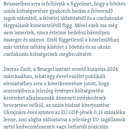
Brüsszelben arra is felhívják a figyelmet, hogy a bővítés
uniós költségvetésre gyakorolt hatása a felveendő
tagok számától, a felvétel időzítésétől és a csatlakozási
tárgyalások kimenetelétől függ. Mivel ezek ma még
nem ismertek, nincs értelme bedobni bármilyen
összeget és számot. Ettől függetlenül a közelmúltban
már történt néhány kísérlet a bővítés és az ukrán
csatlakozás költségeinek megbecslésére.
Darvas Zsolt, a Bruegel intézet vezető kutatója 2024
márciusában, tehát egy évvel ezelőtt publikált
elemzésében arra a következtetésre jutott, hogy
amennyiben a jelenleg érvényes költségvetési
kereteket alkalmaznák átmeneti intézkedések
bevezetése nélkül, az uniós büdzsé kiterjesztése
Ukrajnára éves szinten az EU GDP-jének 0,13 százaléka
lenne, ami aligha változtatna a jelenlegi EU-tagállamok
nettó kedvezményezett vagy befizetői pozícióin.