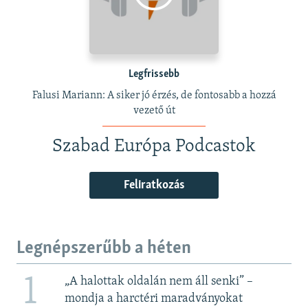
Legfrissebb
Falusi Mariann: A siker jó érzés, de fontosabb a hozzá
vezető út
Szabad Európa Podcastok
Feliratkozás
Legnépszerűbb a héten
1
„A halottak oldalán nem áll senki” –
mondja a harctéri maradványokat