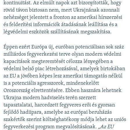
kontinuitást. Az elmúlt napok azt bizonyították, hogy
rövid távon biztosan nem, mert Ukrajnának azonnali
nehézséget jelentett a fronton az amerikai hírszerzési
és felderítési információk átadásának leállítása és a
légvédelmi eszközök szállításának megszakítása.
Éppen ezért Európa új, euróban potenciálisan sok száz
milliárdos fegyverkezési terve olyan modern védelmi
kapacitások megteremtését célozza lényegében a
védelmi belső piac létrehozásával, amelyek birtokában
az EU a jövőben képes lesz amerikai támogatás nélkül
is a potenciális agresszorok, mindenekelőtt
Oroszország elrettentésére. Ebben hasznára lehetnek
Ukrajna modern hadviselés terén szerzett
tapasztalatai, harcedzett fegyveres erői és gyorsan
fejlődő hadiipara, amelybe az európai beruházás
szakértők szerint költséghatékony módja lehet az uniós
fegyverkezési program megvalósításának.
„Az EU