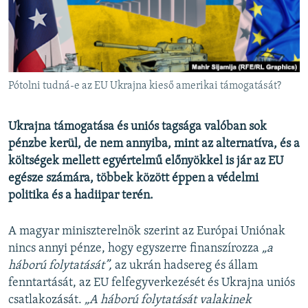
EURÓPAI UNIÓ
VILÁG
KLÍMAVÁLTOZÁS
A MÚLT TANULSÁGAI
Pótolni tudná-e az EU Ukrajna kieső amerikai támogatását?
KÖVESSEN MINKET!
Ukrajna támogatása és uniós tagsága valóban sok
pénzbe kerül, de nem annyiba, mint az alternatíva, és a
költségek mellett egyértelmű előnyökkel is jár az EU
egésze számára, többek között éppen a védelmi
Valamennyi RFE/RL weboldal
politika és a hadiipar terén.
A magyar miniszterelnök szerint az Európai Uniónak
nincs annyi pénze, hogy egyszerre finanszírozza
„a
háború folytatását”,
az ukrán hadsereg és állam
fenntartását, az EU felfegyverkezését és Ukrajna uniós
csatlakozását.
„A háború folytatását valakinek