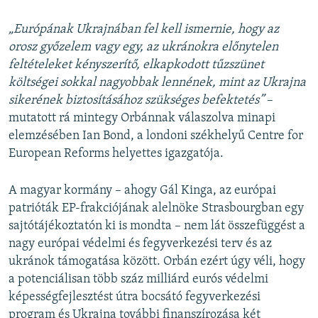
„Európának Ukrajnában fel kell ismernie, hogy az
orosz győzelem vagy egy, az ukránokra előnytelen
feltételeket kényszerítő, elkapkodott tűzszünet
költségei sokkal nagyobbak lennének, mint az Ukrajna
sikerének biztosításához szükséges befektetés”
–
mutatott rá mintegy Orbánnak válaszolva minapi
elemzésében Ian Bond, a londoni székhelyű Centre for
European Reforms helyettes igazgatója.
A magyar kormány – ahogy Gál Kinga, az európai
patrióták EP-frakciójának alelnöke Strasbourgban egy
sajtótájékoztatón ki is mondta – nem lát összefüggést a
nagy európai védelmi és fegyverkezési terv és az
ukránok támogatása között. Orbán ezért úgy véli, hogy
a potenciálisan több száz milliárd eurós védelmi
képességfejlesztést útra bocsátó fegyverkezési
program és Ukrajna további finanszírozása két