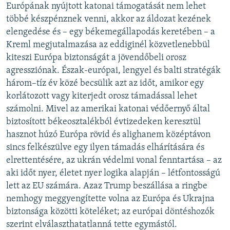
Európának nyújtott katonai támogatását nem lehet
többé készpénznek venni, akkor az áldozat kezének
elengedése és – egy békemegállapodás keretében – a
Kreml megjutalmazása az eddiginél közvetlenebbül
kiteszi Európa biztonságát a jövendőbeli orosz
agressziónak. Észak-európai, lengyel és balti stratégák
három–tíz év közé becsülik azt az időt, amikor egy
korlátozott vagy kiterjedt orosz támadással lehet
számolni. Mivel az amerikai katonai védőernyő által
biztosított békeosztalékból évtizedeken keresztül
hasznot húzó Európa rövid és alighanem középtávon
sincs felkészülve egy ilyen támadás elhárítására és
elrettentésére, az ukrán védelmi vonal fenntartása – az
aki időt nyer, életet nyer logika alapján – létfontosságú
lett az EU számára. Azaz Trump beszállása a ringbe
nemhogy meggyengítette volna az Európa és Ukrajna
biztonsága közötti köteléket; az európai döntéshozók
szerint elválaszthatatlanná tette egymástól.