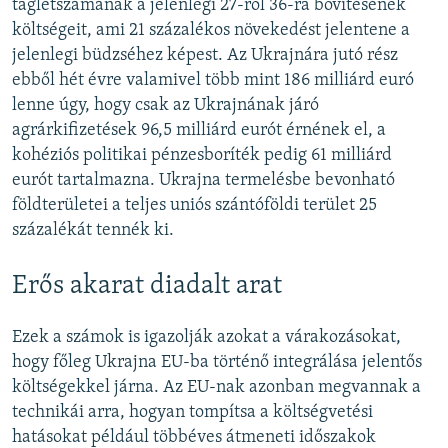
taglétszámának a jelenlegi 27-ről 36-ra bővítésének
költségeit, ami 21 százalékos növekedést jelentene a
jelenlegi büdzséhez képest. Az Ukrajnára jutó rész
ebből hét évre valamivel több mint 186 milliárd euró
lenne úgy, hogy csak az Ukrajnának járó
agrárkifizetések 96,5 milliárd eurót érnének el, a
kohéziós politikai pénzesboríték pedig 61 milliárd
eurót tartalmazna. Ukrajna termelésbe bevonható
földterületei a teljes uniós szántóföldi terület 25
százalékát tennék ki.
Erős akarat diadalt arat
Ezek a számok is igazolják azokat a várakozásokat,
hogy főleg Ukrajna EU-ba történő integrálása jelentős
költségekkel járna. Az EU-nak azonban megvannak a
technikái arra, hogyan tompítsa a költségvetési
hatásokat például többéves átmeneti időszakok