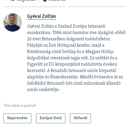
Gyévai Zoltán
Gyévai Zoltán a Szabad Európa brüsszeli
munkatársa. Több mint harminc éve újságíró, ebből
25 évet Brüsszelben dolgozott tudósítóként.
Pályáját az Esti Hírlapnál kezdte, majd a
Köztársaság című hetilap és a Magyar Hírlap
külpolitikai rovatának tagja volt. Ez utóbbit és a
Figyelőt az EU központjából tudósította éveken
keresztül. A BruxInfo brüsszeli uniós hírportál
alapítója és főszerkesztője. Másfél évtizeden át az
InfoRádió Brüsszeli hét című műsorának állandó
uniós szakértője.
This item is part of
Napirenden
Európai Unió
Hírlevél