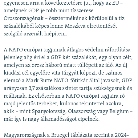
egyenesen arra a következtetésre jut, hogy az EU –
amelynek GDP-je több mint tízszerese
Oroszországénak – össztermékének körülbelül a tíz
százalékából képes lenne Moszkva elrettentését
szolgáló arzenált kiépíteni.
A NATO európai tagjainak átlagos védelmi ráfordítása
jelenleg alig éri el a GDP két százalékát, egy olyan célt,
amelyen az orosz háború miatt túllépett az idő. Az új
kiadási cél egyelőre vita tárgyát képezi, de számos
elemző a Mark Rutte NATO-főtitkár által javasolt, GDP-
arányosan 3,7 százalékos szintet tartja szükségesnek és
reálisnak. Ez elsősorban a NATO európai tagjaira ró
majd jelentős terheket, különös tekintettel azokra,
akik – mint Spanyolország, Olaszország vagy Belgium –
már így is nagy államadósságot cipelnek.
Magyarországnak a Bruegel táblázata szerint a 2024-