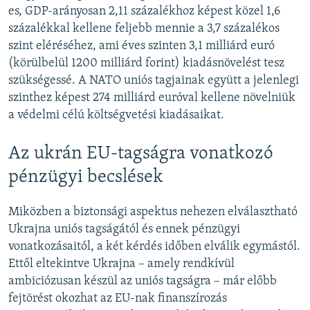
es, GDP-arányosan 2,11 százalékhoz képest közel 1,6
százalékkal kellene feljebb mennie a 3,7 százalékos
szint eléréséhez, ami éves szinten 3,1 milliárd euró
(körülbelül 1200 milliárd forint) kiadásnövelést tesz
szükségessé. A NATO uniós tagjainak együtt a jelenlegi
szinthez képest 274 milliárd euróval kellene növelniük
a védelmi célú költségvetési kiadásaikat.
Az ukrán EU-tagságra vonatkozó
pénzügyi becslések
Miközben a biztonsági aspektus nehezen elválasztható
Ukrajna uniós tagságától és ennek pénzügyi
vonatkozásaitól, a két kérdés időben elválik egymástól.
Ettől eltekintve Ukrajna – amely rendkívül
ambiciózusan készül az uniós tagságra – már előbb
fejtörést okozhat az EU-nak finanszírozás