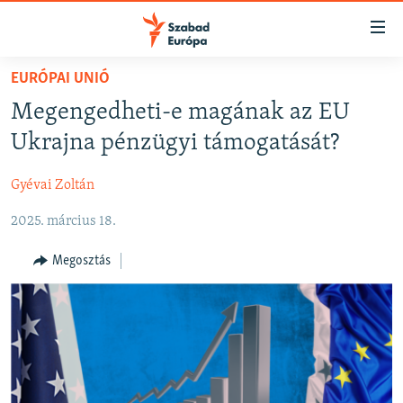
Akadálymentes
mód
Ugrás
EURÓPAI UNIÓ
a
NAPIRENDEN
Megengedheti-e magának az EU
fő
AKTUÁLIS
oldalra
Ukrajna pénzügyi támogatását?
FELIRATKOZÁS
PODCASTOK
Ugrás
a
Gyévai Zoltán
VIDEÓK
tartalomjegyzékre
Spotify
2025. március 18.
ELEMZŐ
Ugrás
a
NER15
Megosztás
Feliratkozás
keresésre
SZABADON
TÁRSADALOM
DEMOKRÁCIA
A PÉNZ NYOMÁBAN