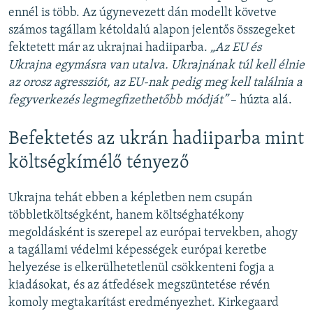
ennél is több. Az úgynevezett dán modellt követve
számos tagállam kétoldalú alapon jelentős összegeket
fektetett már az ukrajnai hadiiparba.
„Az EU és
Ukrajna egymásra van utalva. Ukrajnának túl kell élnie
az orosz agressziót, az EU-nak pedig meg kell találnia a
fegyverkezés legmegfizethetőbb módját”
– húzta alá.
Befektetés az ukrán hadiiparba mint
költségkímélő tényező
Ukrajna tehát ebben a képletben nem csupán
többletköltségként, hanem költséghatékony
megoldásként is szerepel az európai tervekben, ahogy
a tagállami védelmi képességek európai keretbe
helyezése is elkerülhetetlenül csökkenteni fogja a
kiadásokat, és az átfedések megszüntetése révén
komoly megtakarítást eredményezhet. Kirkegaard