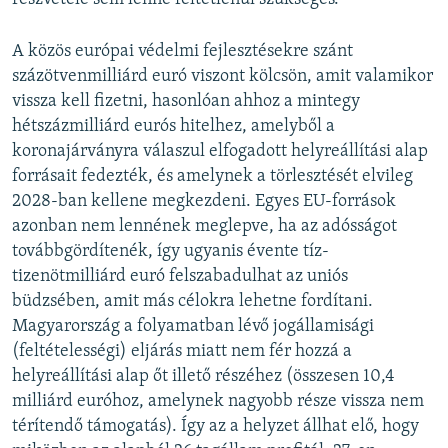
A közös európai védelmi fejlesztésekre szánt
százötvenmilliárd euró viszont kölcsön, amit valamikor
vissza kell fizetni, hasonlóan ahhoz a mintegy
hétszázmilliárd eurós hitelhez, amelyből a
koronajárványra válaszul elfogadott helyreállítási alap
forrásait fedezték, és amelynek a törlesztését elvileg
2028-ban kellene megkezdeni. Egyes EU-források
azonban nem lennének meglepve, ha az adósságot
továbbgördítenék, így ugyanis évente tíz-
tizenötmilliárd euró felszabadulhat az uniós
büdzsében, amit más célokra lehetne fordítani.
Magyarország a folyamatban lévő jogállamisági
(feltételességi) eljárás miatt nem fér hozzá a
helyreállítási alap őt illető részéhez (összesen 10,4
milliárd euróhoz, amelynek nagyobb része vissza nem
térítendő támogatás). Így az a helyzet állhat elő, hogy