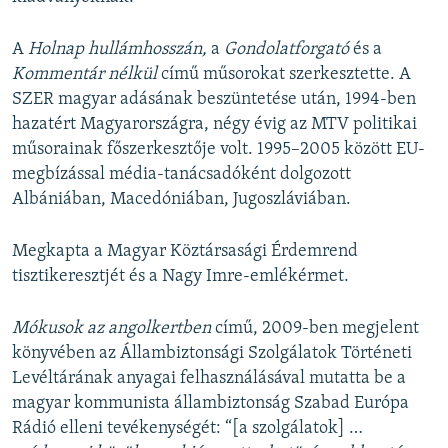
A
Holnap hullámhosszán,
a
Gondolatforgató
és a
Kommentár nélkül
című műsorokat szerkesztette. A
SZER magyar adásának beszüntetése után, 1994-ben
hazatért Magyarországra, négy évig az MTV politikai
műsorainak főszerkesztője volt. 1995–2005 között EU-
megbízással média-tanácsadóként dolgozott
Albániában, Macedóniában, Jugoszláviában.
Megkapta a Magyar Köztársasági Érdemrend
tisztikeresztjét és a Nagy Imre-emlékérmet.
Mókusok az angolkertben
című, 2009-ben megjelent
könyvében az Állambiztonsági Szolgálatok Történeti
Levéltárának anyagai felhasználásával mutatta be a
magyar kommunista állambiztonság Szabad Európa
Rádió elleni tevékenységét: “[a szolgálatok] …