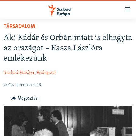
Akadálymentes
mód
Ugrás
TÁRSADALOM
a
NAPIRENDEN
Aki Kádár és Orbán miatt is elhagyta
fő
AKTUÁLIS
oldalra
az országot – Kasza Lászlóra
FELIRATKOZÁS
PODCASTOK
Ugrás
emlékezünk
a
VIDEÓK
tartalomjegyzékre
Szabad Európa, Budapest
Spotify
ELEMZŐ
Ugrás
a
2023. december 19.
NER15
Feliratkozás
keresésre
SZABADON
Megosztás
TÁRSADALOM
DEMOKRÁCIA
A PÉNZ NYOMÁBAN