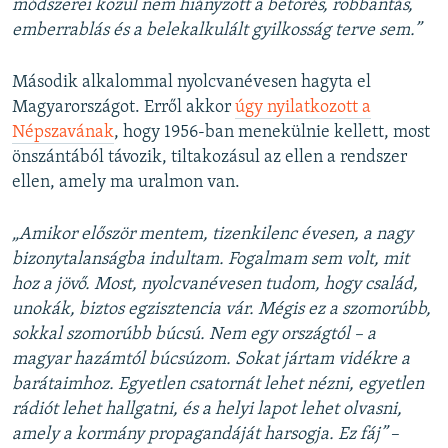
módszerei közül nem hiányzott a betörés, robbantás,
emberrablás és a belekalkulált gyilkosság terve sem.”
Második alkalommal nyolcvanévesen hagyta el
Magyarországot. Erről akkor
úgy nyilatkozott a
Népszavának
, hogy 1956-ban menekülnie kellett, most
önszántából távozik, tiltakozásul az ellen a rendszer
ellen, amely ma uralmon van.
„Amikor először mentem, tizenkilenc évesen, a nagy
bizonytalanságba indultam. Fogalmam sem volt, mit
hoz a jövő. Most, nyolcvanévesen tudom, hogy család,
unokák, biztos egzisztencia vár. Mégis ez a szomorúbb,
sokkal szomorúbb búcsú. Nem egy országtól – a
magyar hazámtól búcsúzom. Sokat jártam vidékre a
barátaimhoz. Egyetlen csatornát lehet nézni, egyetlen
rádiót lehet hallgatni, és a helyi lapot lehet olvasni,
amely a kormány propagandáját harsogja. Ez fáj”
–