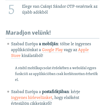
5
Elege van Csányi Sándor OTP-vezérnek az
újabb adókból
Maradjon velünk!
Szabad Európa
a mobilján
: töltse le ingyenes
applikációnkat a
Google Play
vagy az
Apple
Store
kínálatából!
A stabil mobilkapcsolat érdekében a weboldal egyes
funkciói az applikációban csak korlátozottan érhetők
el.
Szabad Európa a
postafiókjában
: kérje
ingyenes hírlevelünket
, hogy elsőként
értesüljön cikkeinkről!