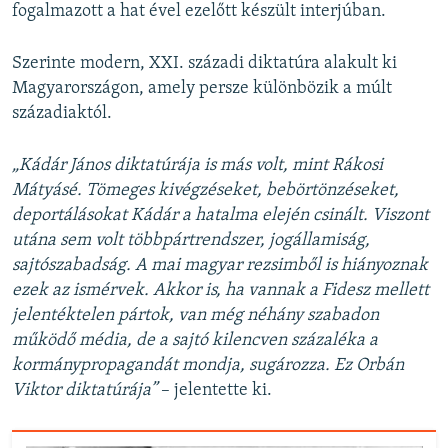
fogalmazott a hat ével ezelőtt készült interjúban.
Szerinte modern, XXI. századi diktatúra alakult ki
Magyarországon, amely persze különbözik a múlt
századiaktól.
„Kádár János diktatúrája is más volt, mint Rákosi
Mátyásé. Tömeges kivégzéseket, bebörtönzéseket,
deportálásokat Kádár a hatalma elején csinált. Viszont
utána sem volt többpártrendszer, jogállamiság,
sajtószabadság. A mai magyar rezsimből is hiányoznak
ezek az ismérvek. Akkor is, ha vannak a Fidesz mellett
jelentéktelen pártok, van még néhány szabadon
működő média, de a sajtó kilencven százaléka a
kormánypropagandát mondja, sugározza. Ez Orbán
Viktor diktatúrája”
– jelentette ki.