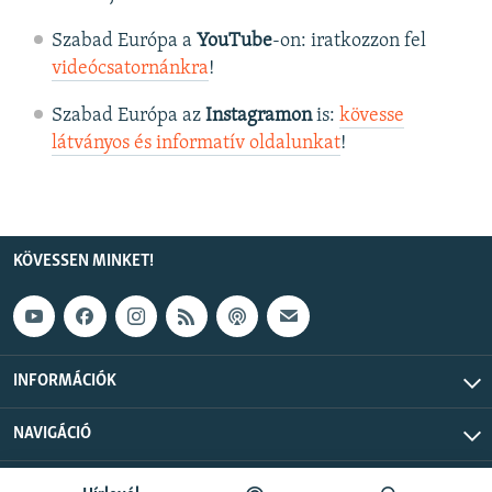
Szabad Európa a
YouTube
-on: iratkozzon fel
videócsatornánkra
!
Szabad Európa az
Instagramon
is:
kövesse
látványos és informatív oldalunkat
! ​
KÖVESSEN MINKET!
INFORMÁCIÓK
NAVIGÁCIÓ
Szabad Európa © 2026 RFE/RL, Inc. Minden jog fenntartva.