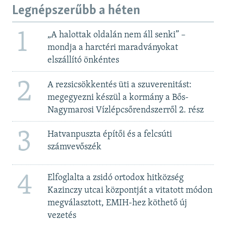
Legnépszerűbb a héten
1
„A halottak oldalán nem áll senki” –
mondja a harctéri maradványokat
elszállító önkéntes
2
A rezsicsökkentés üti a szuverenitást:
megegyezni készül a kormány a Bős-
Nagymarosi Vízlépcsőrendszerről 2. rész
3
Hatvanpuszta építői és a felcsúti
számvevőszék
4
Elfoglalta a zsidó ortodox hitközség
Kazinczy utcai központját a vitatott módon
megválasztott, EMIH-hez köthető új
vezetés