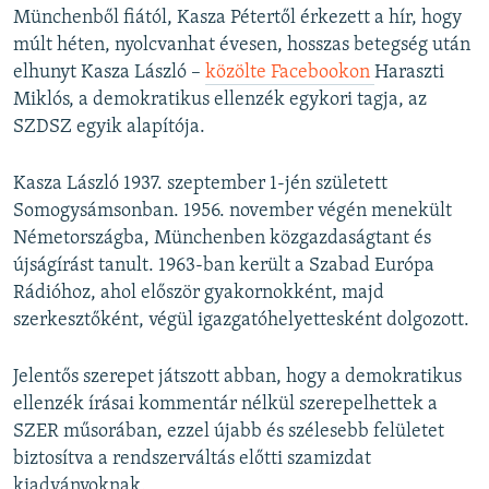
Münchenből fiától, Kasza Pétertől érkezett a hír, hogy
múlt héten, nyolcvanhat évesen, hosszas betegség után
elhunyt Kasza László –
közölte Facebookon
Haraszti
Miklós, a demokratikus ellenzék egykori tagja, az
SZDSZ egyik alapítója.
Kasza László 1937. szeptember 1-jén született
Somogysámsonban. 1956. november végén menekült
Németországba, Münchenben közgazdaságtant és
újságírást tanult. 1963-ban került a Szabad Európa
Rádióhoz, ahol először gyakornokként, majd
szerkesztőként, végül igazgatóhelyettesként dolgozott.
Jelentős szerepet játszott abban, hogy a demokratikus
ellenzék írásai kommentár nélkül szerepelhettek a
SZER műsorában, ezzel újabb és szélesebb felületet
biztosítva a rendszerváltás előtti szamizdat
kiadványoknak.