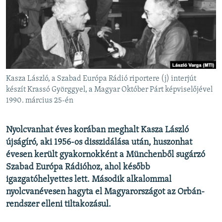
EURÓPAI UNIÓ
VILÁG
KLÍMAVÁLTOZÁS
A MÚLT TANULSÁGAI
Kasza László, a Szabad Európa Rádió riportere (j) interjút
KÖVESSEN MINKET!
készít Krassó Györggyel, a Magyar Október Párt képviselőjével
1990. március 25-én
Nyolcvanhat éves korában meghalt Kasza László
Valamennyi RFE/RL weboldal
újságíró, aki 1956-os disszidálása után, huszonhat
évesen került gyakornokként a Münchenből sugárzó
Szabad Európa Rádióhoz, ahol később
igazgatóhelyettes lett. Második alkalommal
nyolcvanévesen hagyta el Magyarországot az Orbán-
rendszer elleni tiltakozásul.