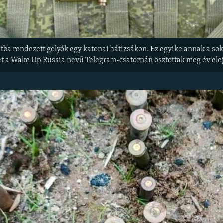
atba rendezett golyók egy katonai hátizsákon. Ez egyike annak a sok
et a
Wake Up Russia nevű Telegram-csatornán
osztottak meg év ele