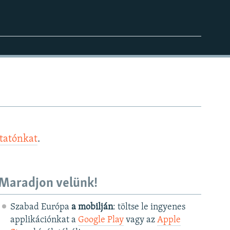
ztatónkat
.
Maradjon velünk!
Szabad Európa
a mobilján
: töltse le ingyenes
applikációnkat a
Google Play
vagy az
Apple