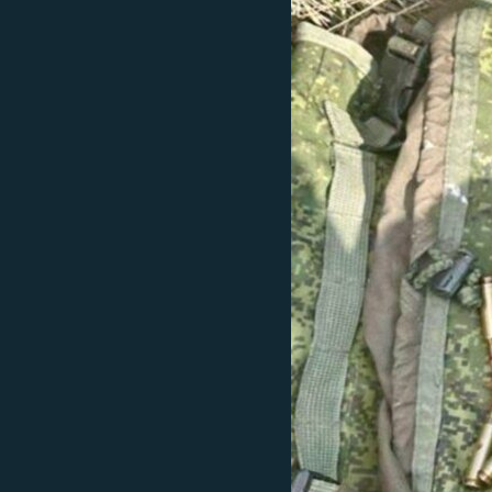
EURÓPAI UNIÓ
VILÁG
KLÍMAVÁLTOZÁS
A MÚLT TANULSÁGAI