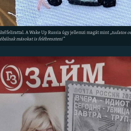
ltél
felirattal. A Wake Up Russia úgy jellemzi magát mint
„
tudatos o
óbálnak másokat is felébreszteni
”