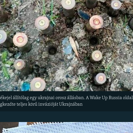
ékejel állítólag egy ukrajnai orosz állásban. A Wake Up Russia old
kezdte teljes körű invázióját Ukrajnában