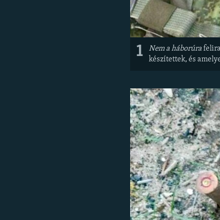
1
Nem a háborúra
felir
készítettek, és amely