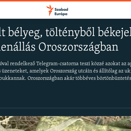
 bélyeg, töltényből békejel
llenállás Oroszországban
FELIRATKOZÁS
zóval rendelkező Telegram-csatorna teszi közzé azokat az a
Apple Podcasts
 üzeneteket, amelyek Oroszország utcáin és állítólag az uk
elbukkannak. Oroszországban akár többéves börtönbüntetéss
Spotify
Feliratkozás