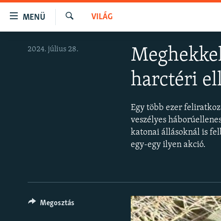
Akadálymentes
VILÁG
MENÜ
mód
Keresés
Ugrás
NAPIRENDEN
2024. július 28.
Meghekkelt
a
AKTUÁLIS
fő
harctéri e
oldalra
PODCASTOK
Ugrás
VIDEÓK
a
Egy több ezer feliratko
tartalomjegyzékre
ELEMZŐ
veszélyes háborúellenes
Ugrás
katonai állásoknál is f
NER15
a
egy-egy ilyen akció.
keresésre
SZABADON
TÁRSADALOM
DEMOKRÁCIA
Megosztás
A PÉNZ NYOMÁBAN