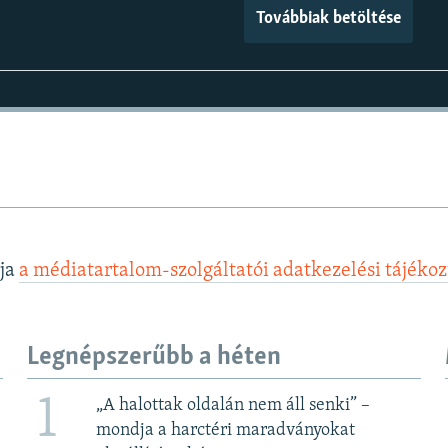
Továbbiak betöltése
lja
a médiatartalom-szolgáltatói adatkezelési tájéko
Legnépszerűbb a héten
1
„A halottak oldalán nem áll senki” –
mondja a harctéri maradványokat