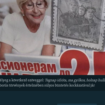
élyeg a következő szöveggel:
Tegnap idióta, ma gyilkos, holnap hull
orús törvények értelmében súlyos büntetés kockázatával jár