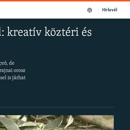
Hírlevél
: kreatív köztéri és
pró, de
rajnai orosz
el is járhat