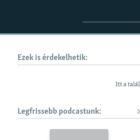
Ezek is érdekelhetik:
Itt a talá
Legfrissebb podcastunk:
KÖVESSEN MINKET!