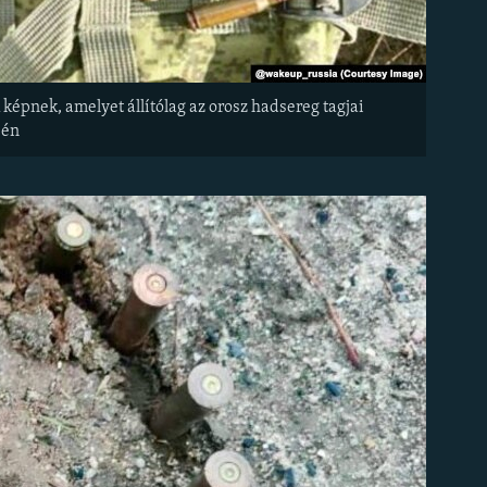
 képnek, amelyet állítólag az orosz hadsereg tagjai
jén