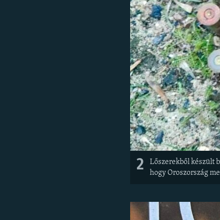
2
Lőszerekből készült b
hogy Oroszország meg