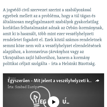
A jogvédő civil szervezet szerint a szabályozással
egyebek mellett az a probléma, hogy a túl tágan és
általánosan megfogalmazott szabályok gyakorlatilag
korlátlan felhatalmazást adnak az Orbán-kormánynak,
amit ki is használt, több mint ezer veszélyhelyzeti
rendeletet fogadott el. Ezek közül számos rendeletnek
semmi köze nem volt a veszélyhelyzet elrendelésének
alapjához, a koronavírus-járványhoz vagy az
Ukrajnában zajló háborúhoz, hanem a kormány
politikai céljait szolgálta – írta a Helsinki Bizottság.
Egyszerűen – Mit jelent a veszélyhelyzeti kormányzás?
Írta:
Szabad Európa
Jelenleg nincs elérhető tartalom