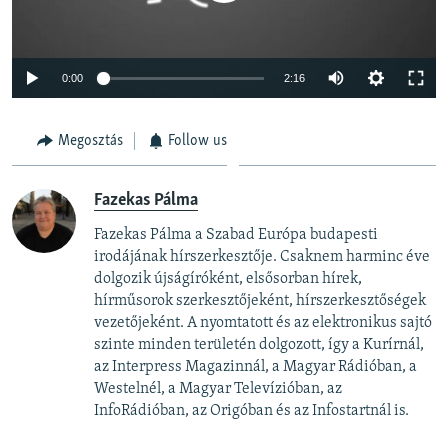
Auto
0:00
2:16
240p
Megosztás
Follow us
360p
Auto
240p
360p
480p
480p
Fazekas Pálma
720p
720p
1080p
Fazekas Pálma a Szabad Európa budapesti
1080p
irodájának hírszerkesztője. Csaknem harminc éve
dolgozik újságíróként, elsősorban hírek,
hírműsorok szerkesztőjeként, hírszerkesztőségek
vezetőjeként. A nyomtatott és az elektronikus sajtó
szinte minden területén dolgozott, így a Kurírnál,
az Interpress Magazinnál, a Magyar Rádióban, a
Westelnél, a Magyar Televízióban, az
InfoRádióban, az Origóban és az Infostartnál is.