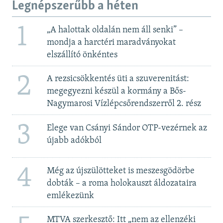
Legnépszerűbb a héten
1
„A halottak oldalán nem áll senki” –
mondja a harctéri maradványokat
elszállító önkéntes
2
A rezsicsökkentés üti a szuverenitást:
megegyezni készül a kormány a Bős-
Nagymarosi Vízlépcsőrendszerről 2. rész
3
Elege van Csányi Sándor OTP-vezérnek az
újabb adókból
4
Még az újszülötteket is meszesgödörbe
dobták – a roma holokauszt áldozataira
emlékezünk
MTVA szerkesztő: Itt „nem az ellenzéki