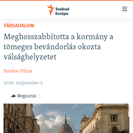
Akadálymentes
mód
Ugrás
TÁRSADALOM
a
NAPIRENDEN
Meghosszabbította a kormány a
fő
AKTUÁLIS
oldalra
tömeges bevándorlás okozta
FELIRATKOZÁS
PODCASTOK
Ugrás
válsághelyzetet
a
VIDEÓK
tartalomjegyzékre
Fazekas Pálma
Spotify
ELEMZŐ
Ugrás
a
2024. szeptember 3.
NER15
Feliratkozás
keresésre
SZABADON
Megosztás
TÁRSADALOM
DEMOKRÁCIA
A PÉNZ NYOMÁBAN