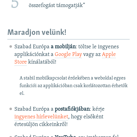
5
összefogást támogatják”
Maradjon velünk!
Szabad Európa
a mobilján
: töltse le ingyenes
applikációnkat a
Google Play
vagy az
Apple
Store
kínálatából!
A stabil mobilkapcsolat érdekében a weboldal egyes
funkciói az applikációban csak korlátozottan érhetők
el.
Szabad Európa a
postafiókjában
: kérje
ingyenes hírlevelünket
, hogy elsőként
értesüljön cikkeinkről!