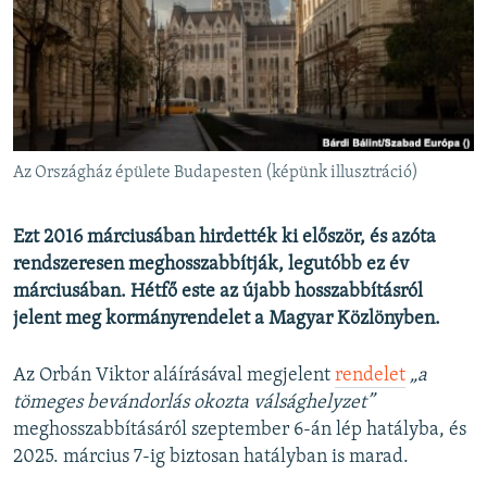
EURÓPAI UNIÓ
VILÁG
KLÍMAVÁLTOZÁS
A MÚLT TANULSÁGAI
Az Országház épülete Budapesten (képünk illusztráció)
KÖVESSEN MINKET!
Ezt 2016 márciusában hirdették ki először, és azóta
rendszeresen meghosszabbítják, legutóbb ez év
márciusában. Hétfő este az újabb hosszabbításról
Valamennyi RFE/RL weboldal
jelent meg kormányrendelet a Magyar Közlönyben.
Az Orbán Viktor aláírásával megjelent
rendelet
„a
tömeges bevándorlás okozta válsághelyzet”
meghosszabbításáról szeptember 6-án lép hatályba, és
2025. március 7-ig biztosan hatályban is marad.