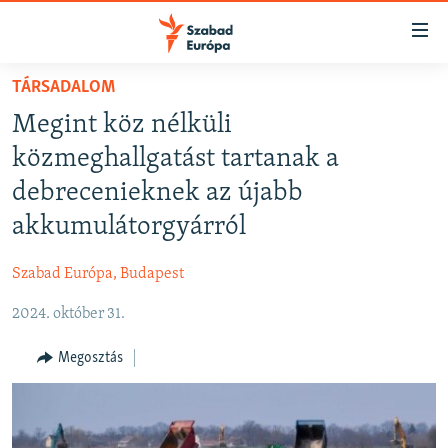
Akadálymentes
mód
Ugrás
TÁRSADALOM
a
NAPIRENDEN
Megint köz nélküli
fő
AKTUÁLIS
oldalra
közmeghallgatást tartanak a
FELIRATKOZÁS
PODCASTOK
Ugrás
debrecenieknek az újabb
a
VIDEÓK
akkumulátorgyárról
tartalomjegyzékre
Spotify
ELEMZŐ
Ugrás
Szabad Európa, Budapest
a
NER15
Feliratkozás
keresésre
2024. október 31.
SZABADON
TÁRSADALOM
Megosztás
DEMOKRÁCIA
A PÉNZ NYOMÁBAN