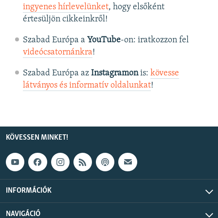
ingyenes hírlevelünket
, hogy elsőként
értesüljön cikkeinkről!
Szabad Európa a
YouTube
-on: iratkozzon fel
videócsatornánkra
!
Szabad Európa az
Instagramon
is:
kövesse
látványos és informatív oldalunkat
! ​
KÖVESSEN MINKET!
INFORMÁCIÓK
NAVIGÁCIÓ