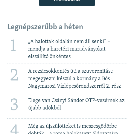
Legnépszerűbb a héten
1
„A halottak oldalán nem áll senki” –
mondja a harctéri maradványokat
elszállító önkéntes
2
A rezsicsökkentés üti a szuverenitást:
megegyezni készül a kormány a Bős-
Nagymarosi Vízlépcsőrendszerről 2. rész
3
Elege van Csányi Sándor OTP-vezérnek az
újabb adókból
4
Még az újszülötteket is meszesgödörbe
dobták – a roma holokauszt áldozataira