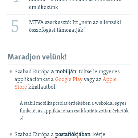
emlékezünk
5
MTVA szerkesztő: Itt „nem az ellenzéki
összefogást támogatják”
Maradjon velünk!
Szabad Európa
a mobilján
: töltse le ingyenes
applikációnkat a
Google Play
vagy az
Apple
Store
kínálatából!
A stabil mobilkapcsolat érdekében a weboldal egyes
funkciói az applikációban csak korlátozottan érhetők
el.
Szabad Európa a
postafiókjában
: kérje