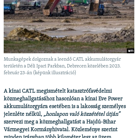
EURÓPAI UNIÓ
VILÁG
KLÍMAVÁLTOZÁS
A MÚLT TANULSÁGAI
KÖVESSEN MINKET!
Munkagépek dolgoznak a leendő CATL akkumulátorgyár
területén a Déli Ipari Parkban, Debrecen közelében 2023.
február 23-án (képünk illusztráció)
Valamennyi RFE/RL weboldal
A kínai CATL megismételt katasztrófavédelmi
közmeghallgatásához hasonlóan a kínai Eve Power
akkumulátorgyára esetében is a lakosság személyes
jelenléte nélkül,
„honlapon való közzététel útján”
szervezi meg a közmeghallgatást a Hajdú-Bihar
Vármegyei Kormányhivatal. Közleménye szerint
minden irányban több kilométer lesz az üzem