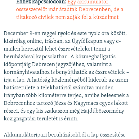
Ehhez kapcsolódóan:
Egy akkumulátor-
összeszerelőt már átadtak Debrecenben, de a
tiltakozó civilek nem adják fel a küzdelmet
December 9-én reggel nyolc és este nyolc óra között,
kizárólag online, írásban, az Ügyfélkapun vagy e-
mailen keresztül lehet észrevételeket tenni a
beruházással kapcsolatban. A közmeghallgatás
időpontjáig Debrecen jegyzőjéhez, valamint a
kormányhivatalhoz is benyújthatók az észrevételek –
írja a lap. A hatóság közleményéből kiderül: az üzem
hatásterülete a telekhatártól számítva minden
irányban több kilométerre terjed, amibe beleesnek a
Debrecenhez tartozó Józsa és Nagymacs egyes lakott
részei, és egy kis szakaszon még Hajdúböszörmény
közigazgatási területét is érinti.
Akkumulátoripari beruházásokból a lap összesítése