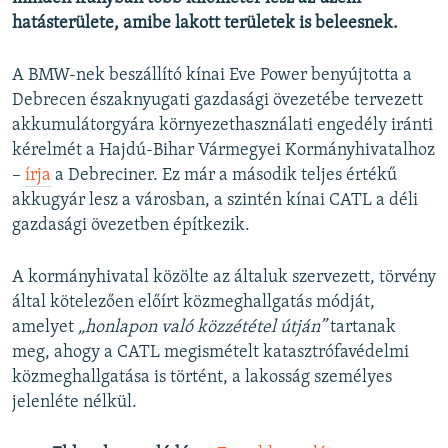
hatásterülete, amibe lakott területek is beleesnek.
A BMW-nek beszállító kínai Eve Power benyújtotta a
Debrecen északnyugati gazdasági övezetébe tervezett
akkumulátorgyára környezethasználati engedély iránti
kérelmét a Hajdú-Bihar Vármegyei Kormányhivatalhoz
–
írja
a Debreciner. Ez már a második teljes értékű
akkugyár lesz a városban, a szintén kínai CATL a déli
gazdasági övezetben építkezik.
A kormányhivatal közölte az általuk szervezett, törvény
által kötelezően előírt közmeghallgatás módját,
amelyet
„honlapon való közzététel útján”
tartanak
meg, ahogy a CATL megismételt katasztrófavédelmi
közmeghallgatása is történt, a lakosság személyes
jelenléte nélkül.