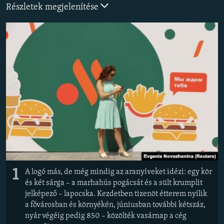
Részletek megjelenítése
EURÓPAI UNIÓ
VILÁG
KLÍMAVÁLTOZÁS
A MÚLT TANULSÁGAI
KÖVESSEN MINKET!
Valamennyi RFE/RL weboldal
1
A logó más, de még mindig az aranyíveket idézi: egy kör
és két sárga – a marhahús pogácsát és a sült krumplit
jelképező – lapocska. Kezdetben tizenöt étterem nyílik
a fővárosban és környékén, júniusban további kétszáz,
nyár végéig pedig 850 – közölték vasárnap a cég