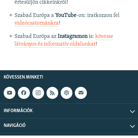
értesüljön cikkeinkről!
Szabad Európa a
YouTube
-on: iratkozzon fel
videócsatornánkra
!
Szabad Európa az
Instagramon
is:
kövesse
látványos és informatív oldalunkat
! ​
KÖVESSEN MINKET!
INFORMÁCIÓK
NAVIGÁCIÓ