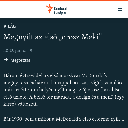
Akadálymentes
mód
Ugrás
VILÁG
a
NAPIRENDEN
Megnyílt az első „orosz Meki”
fő
AKTUÁLIS
oldalra
FELIRATKOZÁS
PODCASTOK
Ugrás
2022. június 19.
a
Megosztás
VIDEÓK
tartalomjegyzékre
Spotify
ELEMZŐ
Ugrás
Három évtizeddel az első moszkvai McDonald’s
a
NER15
megnyitása és három hónappal oroszországi kivonulása
Feliratkozás
keresésre
után az étterem helyén nyílt meg az új orosz franchise
SZABADON
első üzlete. A belső tér maradt, a design és a menü (egy
TÁRSADALOM
kissé) változott.
DEMOKRÁCIA
Bár 1990-ben, amikor a McDonald’s első étterme nyílt meg Moszkvában, pontosan ugyanott, ahol most az első Finom és Pont nyitotta meg kapuit, kicsit hosszabb volt a sor, így is emberek százai özönlöttek be a moszkvai Puskin téren található egykor híres üzletbe, amikor az étterem vasárnap orosz tulajdonossal és új névvel újra megnyitotta kapuit.
A PÉNZ NYOMÁBAN