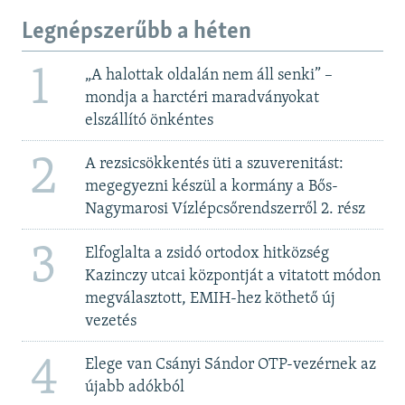
Legnépszerűbb a héten
1
„A halottak oldalán nem áll senki” –
mondja a harctéri maradványokat
elszállító önkéntes
2
A rezsicsökkentés üti a szuverenitást:
megegyezni készül a kormány a Bős-
Nagymarosi Vízlépcsőrendszerről 2. rész
3
Elfoglalta a zsidó ortodox hitközség
Kazinczy utcai központját a vitatott módon
megválasztott, EMIH-hez köthető új
vezetés
4
Elege van Csányi Sándor OTP-vezérnek az
újabb adókból