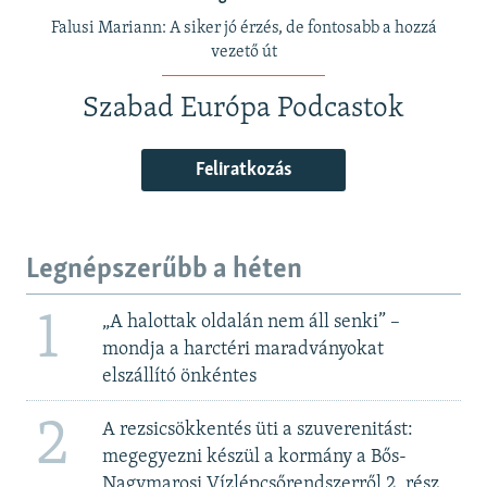
Falusi Mariann: A siker jó érzés, de fontosabb a hozzá
vezető út
Szabad Európa Podcastok
Feliratkozás
Legnépszerűbb a héten
1
„A halottak oldalán nem áll senki” –
mondja a harctéri maradványokat
elszállító önkéntes
2
A rezsicsökkentés üti a szuverenitást:
megegyezni készül a kormány a Bős-
Nagymarosi Vízlépcsőrendszerről 2. rész