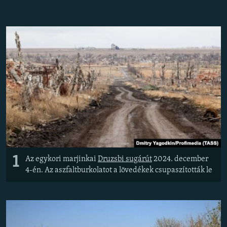
EURÓPAI UNIÓ
VILÁG
KLÍMAVÁLTOZÁS
A MÚLT TANULSÁGAI
KÖVESSEN MINKET!
Valamennyi RFE/RL weboldal
1
Az egykori marjinkai
Druzsbi sugárút
2024. december
4-én. Az aszfaltburkolatot a lövedékek csupaszították le