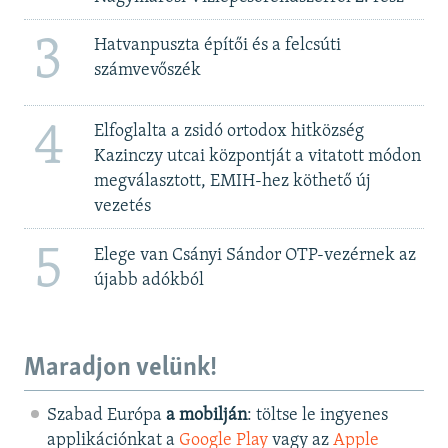
3
Hatvanpuszta építői és a felcsúti
számvevőszék
4
Elfoglalta a zsidó ortodox hitközség
Kazinczy utcai központját a vitatott módon
megválasztott, EMIH-hez köthető új
vezetés
5
Elege van Csányi Sándor OTP-vezérnek az
újabb adókból
Maradjon velünk!
Szabad Európa
a mobilján
: töltse le ingyenes
applikációnkat a
Google Play
vagy az
Apple