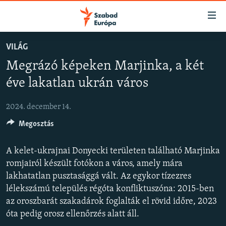
Akadálymentes
mód
Ugrás
VILÁG
a
NAPIRENDEN
Megrázó képeken Marjinka, a két
fő
AKTUÁLIS
oldalra
éve lakatlan ukrán város
FELIRATKOZÁS
PODCASTOK
Ugrás
a
2024. december 14.
VIDEÓK
tartalomjegyzékre
Spotify
Megosztás
ELEMZŐ
Ugrás
a
NER15
A kelet-ukrajnai Donyecki területen található Marjinka
Feliratkozás
keresésre
SZABADON
romjairól készült fotókon a város, amely mára
lakhatatlan pusztasággá vált. Az egykor tízezres
TÁRSADALOM
lélekszámú település régóta konfliktuszóna: 2015-ben
DEMOKRÁCIA
az oroszbarát szakadárok foglalták el rövid időre, 2023
óta pedig orosz ellenőrzés alatt áll.
A PÉNZ NYOMÁBAN