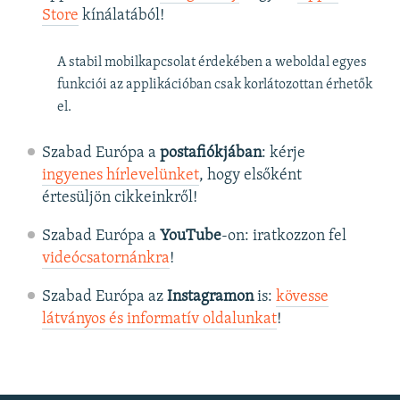
Store
kínálatából!
A stabil mobilkapcsolat érdekében a weboldal egyes
funkciói az applikációban csak korlátozottan érhetők
el.
Szabad Európa a
postafiókjában
: kérje
ingyenes hírlevelünket
, hogy elsőként
értesüljön cikkeinkről!
Szabad Európa a
YouTube
-on: iratkozzon fel
videócsatornánkra
!
Szabad Európa az
Instagramon
is:
kövesse
látványos és informatív oldalunkat
! ​