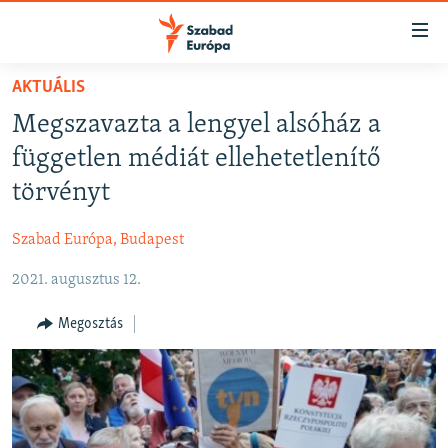
Akadálymentes
mód
Ugrás
AKTUÁLIS
a
NAPIRENDEN
Megszavazta a lengyel alsóház a
fő
AKTUÁLIS
oldalra
független médiát ellehetetlenítő
FELIRATKOZÁS
PODCASTOK
Ugrás
törvényt
a
VIDEÓK
tartalomjegyzékre
Szabad Európa, Budapest
Spotify
ELEMZŐ
Ugrás
a
2021. augusztus 12.
NER15
Feliratkozás
keresésre
SZABADON
Megosztás
TÁRSADALOM
DEMOKRÁCIA
A PÉNZ NYOMÁBAN