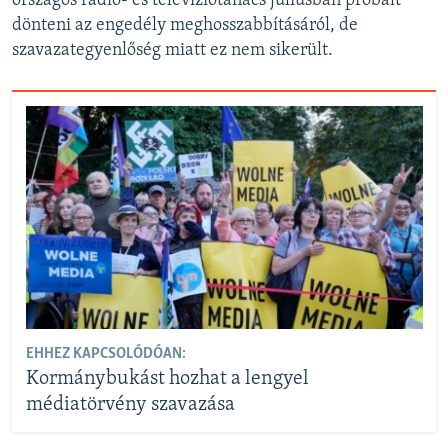
országos rádió- és televíziótanács júliusban próbált
dönteni az engedély meghosszabbításáról, de
szavazategyenlőség miatt ez nem sikerült.
EHHEZ KAPCSOLÓDÓAN:
Kormánybukást hozhat a lengyel
médiatörvény szavazása