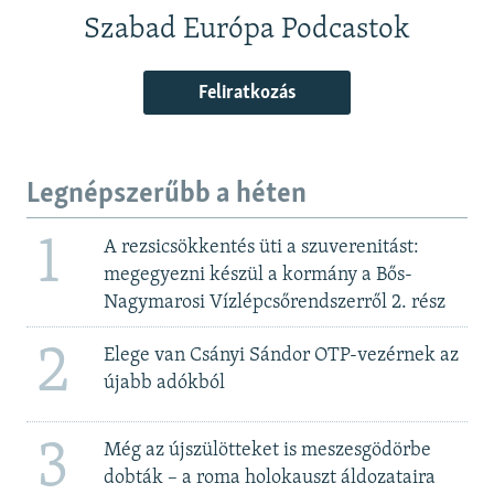
Szabad Európa Podcastok
Feliratkozás
Legnépszerűbb a héten
1
A rezsicsökkentés üti a szuverenitást:
megegyezni készül a kormány a Bős-
Nagymarosi Vízlépcsőrendszerről 2. rész
2
Elege van Csányi Sándor OTP-vezérnek az
újabb adókból
3
Még az újszülötteket is meszesgödörbe
dobták – a roma holokauszt áldozataira