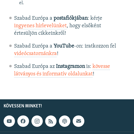
el.
Szabad Európa a
postafiókjában
: kérje
ingyenes hírlevelünket
, hogy elsőként
értesüljön cikkeinkről!
Szabad Európa a
YouTube
-on: iratkozzon fel
videócsatornánkra
!
Szabad Európa az
Instagramon
is:
kövesse
látványos és informatív oldalunkat
! ​
KÖVESSEN MINKET!