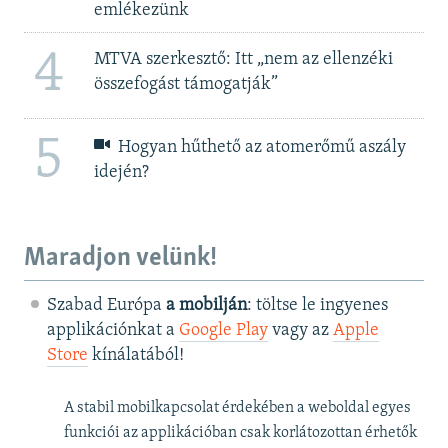
emlékezünk
4
MTVA szerkesztő: Itt „nem az ellenzéki
összefogást támogatják”
5
Hogyan hűthető az atomerőmű aszály
idején?
Maradjon velünk!
Szabad Európa
a mobilján
: töltse le ingyenes
applikációnkat a
Google Play
vagy az
Apple
Store
kínálatából!
A stabil mobilkapcsolat érdekében a weboldal egyes
funkciói az applikációban csak korlátozottan érhetők