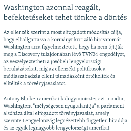
Washington azonnal reagált,
befektetéseket tehet tönkre a döntés
Az ellenzék szerint a most elfogadott módosítás célja,
hogy elhallgattassa a kormányt kritizáló hírcsatornát.
Washington arra figyelmeztetett, hogy ha nem újítják
meg a Discovery tulajdonában lévő TVN24 engedélyét,
az veszélyeztetheti a jövőbeli lengyelországi
beruházásokat, míg az ellenzéki politikusok a
médiaszabadság elleni támadásként értékelték és
elítélték a törvényjavaslatot.
Antony Blinken amerikai külügyminiszter azt mondta,
Washingtont "mélységesen nyugtalanítja" a parlament
alsóháza által elfogadott törvényjavaslat, amely
szerinte Lengyelország legnézettebb független híradója
és az egyik legnagyobb lengyelországi amerikai