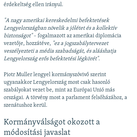
érdekeltség ellen irányul.
"A nagy amerikai kereskedelmi befektetések
Lengyelországban növelik a jólétet és a kollektív
biztonságot"
– fogalmazott az amerikai diplomácia
vezetője, hozzátéve,
"ez a jogszabálytervezet
veszélyezteti a média szabadságát, és alááshatja
Lengyelország erős befektetési légkörét"
.
Piotr Muller lengyel kormányszóvivő szerint
ugyanakkor Lengyelország most csak hasonló
szabályokat vezet be, mint az Európai Unió más
országai. A törvény most a parlament felsőházához, a
szenátushoz kerül.
Kormányválságot okozott a
módosítási javaslat