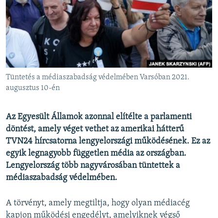
EURÓPAI UNIÓ
VILÁG
KLÍMAVÁLTOZÁS
A MÚLT TANULSÁGAI
Tüntetés a médiaszabadság védelmében Varsóban 2021.
KÖVESSEN MINKET!
augusztus 10-én
Az Egyesült Államok azonnal elítélte a parlamenti
döntést, amely véget vethet az amerikai hátterű
Valamennyi RFE/RL weboldal
TVN24 hírcsatorna lengyelországi működésének. Ez az
egyik legnagyobb független média az országban.
Lengyelország több nagyvárosában tüntettek a
médiaszabadság védelmében.
A törvényt, amely
megtiltja, hogy olyan médiacég
kapjon működési engedélyt, amelyiknek végső