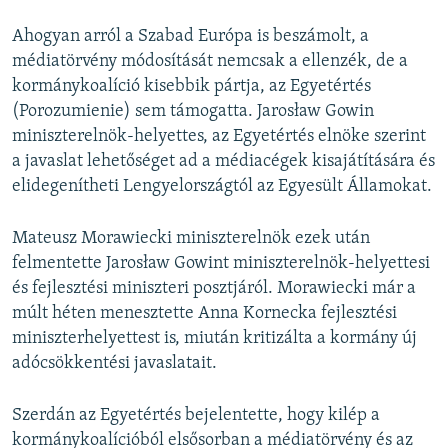
Ahogyan arról a Szabad Európa is beszámolt, a
médiatörvény módosítását nemcsak a ellenzék, de a
kormánykoalíció kisebbik pártja, az Egyetértés
(Porozumienie) sem támogatta. Jarosław Gowin
miniszterelnök-helyettes, az Egyetértés elnöke szerint
a javaslat lehetőséget ad a médiacégek kisajátítására és
elidegenítheti Lengyelországtól az Egyesült Államokat.
Mateusz Morawiecki miniszterelnök ezek után
felmentette Jarosław Gowint miniszterelnök-helyettesi
és fejlesztési miniszteri posztjáról. Morawiecki már a
múlt héten menesztette Anna Kornecka fejlesztési
miniszterhelyettest is, miután kritizálta a kormány új
adócsökkentési javaslatait.
Szerdán az Egyetértés bejelentette, hogy kilép a
kormánykoalícióból elsősorban a médiatörvény és az