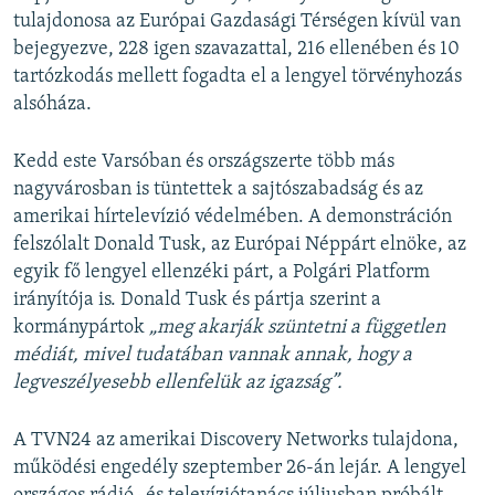
tulajdonosa az Európai Gazdasági Térségen kívül van
bejegyezve, 228 igen szavazattal, 216 ellenében és 10
tartózkodás mellett fogadta el a lengyel törvényhozás
alsóháza.
Kedd este Varsóban és országszerte több más
nagyvárosban is tüntettek a sajtószabadság és az
amerikai hírtelevízió védelmében. A demonstráción
felszólalt Donald Tusk, az Európai Néppárt elnöke, az
egyik fő lengyel ellenzéki párt, a Polgári Platform
irányítója is. Donald Tusk és pártja szerint a
kormánypártok
„meg akarják szüntetni a független
médiát, mivel tudatában vannak annak, hogy a
legveszélyesebb ellenfelük az igazság”.
A TVN24 az amerikai Discovery Networks tulajdona,
működési engedély szeptember 26-án lejár. A lengyel