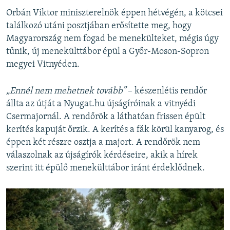
Orbán Viktor miniszterelnök éppen hétvégén, a kötcsei
találkozó utáni posztjában erősítette meg, hogy
Magyarország nem fogad be menekülteket, mégis úgy
tűnik, új menekülttábor épül a Győr-Moson-Sopron
megyei Vitnyéden.
„Ennél nem mehetnek tovább”
– készenlétis rendőr
állta az útját a Nyugat.hu újságíróinak a vitnyédi
Csermajornál. A rendőrök a láthatóan frissen épült
kerítés kapuját őrzik. A kerítés a fák körül kanyarog, és
éppen két részre osztja a majort. A rendőrök nem
válaszolnak az újságírók kérdéseire, akik a hírek
szerint itt épülő menekülttábor iránt érdeklődnek.