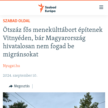
Akadálymentes
mód
Ugrás
SZABAD OLDAL
a
NAPIRENDEN
Ötszáz fős menekülttábort építenek
fő
AKTUÁLIS
oldalra
Vitnyéden, bár Magyarország
FELIRATKOZÁS
PODCASTOK
Ugrás
hivatalosan nem fogad be
a
VIDEÓK
migránsokat
tartalomjegyzékre
Spotify
ELEMZŐ
Ugrás
Nyugat.hu
a
NER15
Feliratkozás
keresésre
2024. szeptember 10.
SZABADON
TÁRSADALOM
Megosztás
DEMOKRÁCIA
A PÉNZ NYOMÁBAN