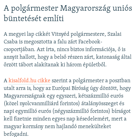
A polgármester Magyarország uniós
büntetését említi
A megyei lap cikkét Vitnyéd polgármestere, Szalai
Csaba is megosztotta a falu zárt Facebook-
csoportjában. Azt írta, nincs biztos információja, ő is
annyit hallott, hogy a belső részen zárt, katonaság által
őrzött tábort alakítanak ki három épületből.
A
kisalfold.hu cikke
szerint a polgármester a posztban
utalt arra is, hogy az Európai Bíróság úgy döntött, hogy
Magyarországnak egy egyszeri, kétszázmillió eurós
(közel nyolcvanmilliárd forintos) átalányösszeget és
napi egymillió eurós (négyszázmillió forintos) bírságot
kell fizetnie minden egyes nap késedelemért, mert a
magyar kormány nem hajlandó menekülteket
befogadni.