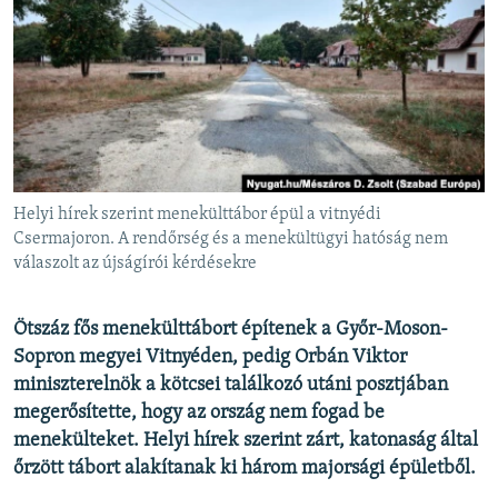
EURÓPAI UNIÓ
VILÁG
KLÍMAVÁLTOZÁS
A MÚLT TANULSÁGAI
KÖVESSEN MINKET!
Helyi hírek szerint menekülttábor épül a vitnyédi
Csermajoron. A rendőrség és a menekültügyi hatóság nem
válaszolt az újságírói kérdésekre
Valamennyi RFE/RL weboldal
Ötszáz fős menekülttábort építenek a Győr-Moson-
Sopron
megyei Vitnyéden, pedig Orbán Viktor
miniszterelnök a kötcsei találkozó utáni posztjában
megerősítette, hogy az ország nem fogad be
menekülteket. Helyi hírek szerint zárt, katonaság által
őrzött tábort alakítanak ki három majorsági épületből.