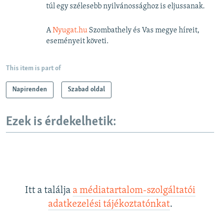
túl egy szélesebb nyilvánossághoz is eljussanak.
A
Nyugat.hu
Szombathely és Vas megye híreit,
eseményeit követi.
This item is part of
Napirenden
Szabad oldal
Ezek is érdekelhetik:
Itt a találja
a médiatartalom-szolgáltatói
adatkezelési tájékoztatónkat
.