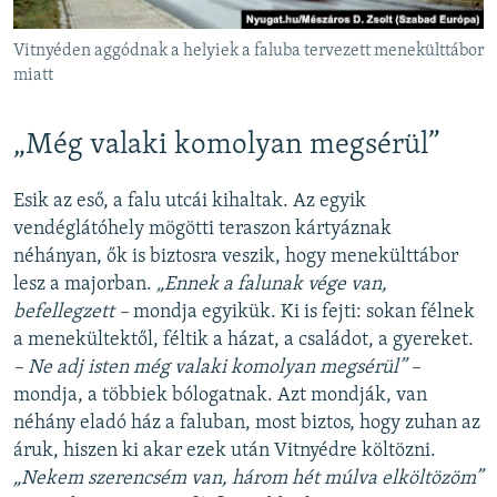
Vitnyéden aggódnak a helyiek a faluba tervezett menekülttábor
miatt
„Még valaki komolyan megsérül”
Esik az eső, a falu utcái kihaltak. Az egyik
vendéglátóhely mögötti teraszon kártyáznak
néhányan, ők is biztosra veszik, hogy menekülttábor
lesz a majorban.
„Ennek a falunak vége van,
befellegzett –
mondja egyikük. Ki is fejti: sokan félnek
a menekültektől, féltik a házat, a családot, a gyereket.
– Ne adj isten még valaki komolyan megsérül” –
mondja, a többiek bólogatnak. Azt mondják, van
néhány eladó ház a faluban, most biztos, hogy zuhan az
áruk, hiszen ki akar ezek után Vitnyédre költözni.
„Nekem szerencsém van, három hét múlva elköltözöm”