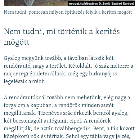
Nem tudni, pontosan milyen építkezés folyik a kerítés mögött
Nem tudni, mi történik a kerítés
mögött
Gyalog megyünk tovább, a távolban látszik két
rendőrautó, nagy a terület. Kétoldalt, jó száz méterre a
major régi épületei állnak, még egy birkanyáj is
legelészik arrébb.
A rendőrautóknál tovább nem mehetünk, elég nagy a
forgalom a kapuban, a rendőrök minden autót
megállítanak. Tizenéves srác érkezik bentről gyalog,
két becsomagolt autógumit cipel. A rendőrök
megállítják, de aztán továbbengedik. Bent, a fák között
középkorú nők és férfiak. Sehol egy tábla vagy jelzés,