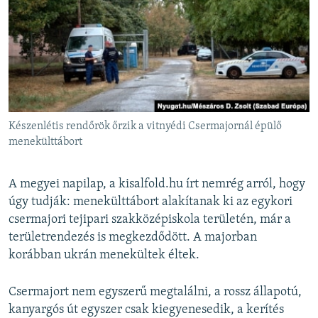
Készenlétis rendőrök őrzik a vitnyédi Csermajornál épülő
menekülttábort
A megyei napilap, a kisalfold.hu írt nemrég arról, hogy
úgy tudják: menekülttábort alakítanak ki az egykori
csermajori tejipari szakközépiskola területén, már a
területrendezés is megkezdődött. A majorban
korábban ukrán menekültek éltek.
Csermajort nem egyszerű megtalálni, a rossz állapotú,
kanyargós út egyszer csak kiegyenesedik, a kerítés