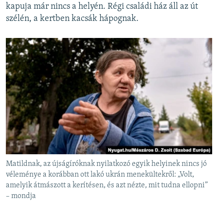
kapuja már nincs a helyén. Régi családi ház áll az út
szélén, a kertben kacsák hápognak.
Matildnak, az újságíróknak nyilatkozó egyik helyinek nincs jó
véleménye a korábban ott lakó ukrán menekültekről: „Volt,
amelyik átmászott a kerítésen, és azt nézte, mit tudna ellopni”
– mondja