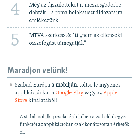
4
Még az újszülötteket is meszesgödörbe
dobták – a roma holokauszt áldozataira
emlékezünk
5
MTVA szerkesztő: Itt „nem az ellenzéki
összefogást támogatják”
Maradjon velünk!
Szabad Európa
a mobilján
: töltse le ingyenes
applikációnkat a
Google Play
vagy az
Apple
Store
kínálatából!
A stabil mobilkapcsolat érdekében a weboldal egyes
funkciói az applikációban csak korlátozottan érhetők
el.