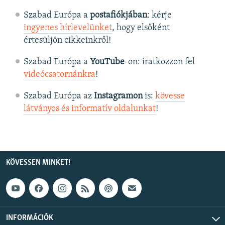
Szabad Európa a
postafiókjában
: kérje
ingyenes hírlevelünket
, hogy elsőként
értesüljön cikkeinkről!
Szabad Európa a
YouTube
-on: iratkozzon fel
videócsatornánkra
!
Szabad Európa az
Instagramon
is:
kövesse
látványos és informatív oldalunkat
! ​
KÖVESSEN MINKET!
INFORMÁCIÓK