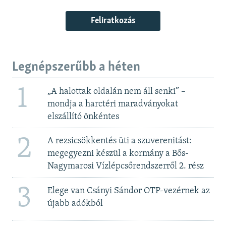
Feliratkozás
Legnépszerűbb a héten
1
„A halottak oldalán nem áll senki” –
mondja a harctéri maradványokat
elszállító önkéntes
2
A rezsicsökkentés üti a szuverenitást:
megegyezni készül a kormány a Bős-
Nagymarosi Vízlépcsőrendszerről 2. rész
3
Elege van Csányi Sándor OTP-vezérnek az
újabb adókból