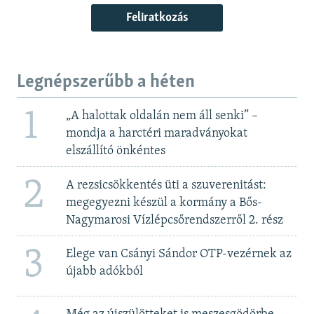
Feliratkozás
Legnépszerűbb a héten
1
„A halottak oldalán nem áll senki” –
mondja a harctéri maradványokat
elszállító önkéntes
2
A rezsicsökkentés üti a szuverenitást:
megegyezni készül a kormány a Bős-
Nagymarosi Vízlépcsőrendszerről 2. rész
3
Elege van Csányi Sándor OTP-vezérnek az
újabb adókból