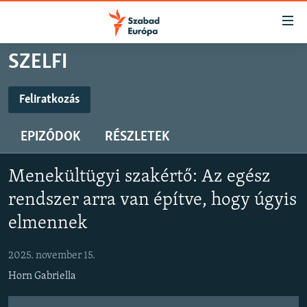
Akadálymentes
mód
Ugrás
SZELFI
a
NAPIRENDEN
fő
AKTUÁLIS
Feliratkozás
oldalra
FELIRATKOZÁS
FELIRATKOZÁS
PODCASTOK
Ugrás
EPIZÓDOK
RÉSZLETEK
a
VIDEÓK
tartalomjegyzékre
Spotify
Spotify
ELEMZŐ
Ugrás
Menekültügyi szakértő: Az egész
a
NER15
rendszer arra van építve, hogy úgyis
Feliratkozás
Feliratkozás
keresésre
SZABADON
elmennek
TÁRSADALOM
2025. november 15.
DEMOKRÁCIA
Horn Gabriella
A PÉNZ NYOMÁBAN