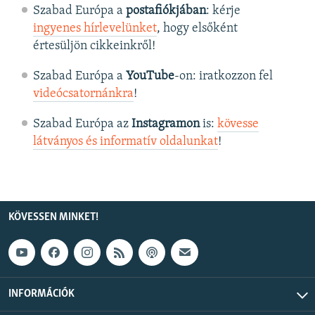
Szabad Európa a
postafiókjában
: kérje
ingyenes hírlevelünket
, hogy elsőként
értesüljön cikkeinkről!
Szabad Európa a
YouTube
-on: iratkozzon fel
videócsatornánkra
!
Szabad Európa az
Instagramon
is:
kövesse
látványos és informatív oldalunkat
! ​
KÖVESSEN MINKET!
INFORMÁCIÓK