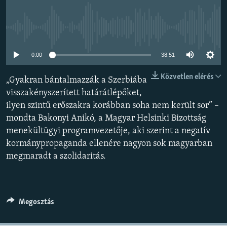
EURÓPAI UNIÓ
VILÁG
Jelenleg nincs elérhető tartalom
KLÍMAVÁLTOZÁS
0:00
38:51
A MÚLT TANULSÁGAI
Közvetlen elérés
„Gyakran bántalmazzák a Szerbiába
KÖVESSEN MINKET!
visszakényszerített határátlépőket,
ilyen szintű erőszakra korábban soha nem került sor” –
mondta Bakonyi Anikó, a Magyar Helsinki Bizottság
menekültügyi programvezetője, aki szerint a negatív
Valamennyi RFE/RL weboldal
kormánypropaganda ellenére nagyon sok magyarban
megmaradt a szolidaritás.
Megosztás