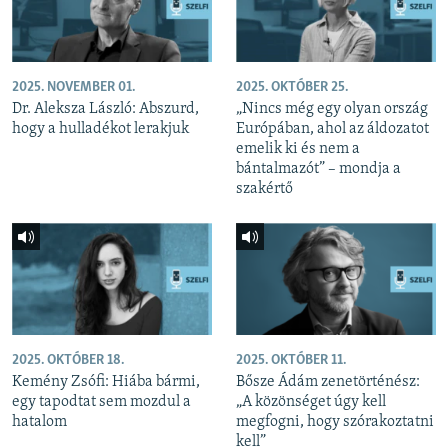
2025. NOVEMBER 01.
2025. OKTÓBER 25.
Dr. Aleksza László: Abszurd,
„Nincs még egy olyan ország
hogy a hulladékot lerakjuk
Európában, ahol az áldozatot
emelik ki és nem a
bántalmazót” – mondja a
szakértő
2025. OKTÓBER 18.
2025. OKTÓBER 11.
Kemény Zsófi: Hiába bármi,
Bősze Ádám zenetörténész:
egy tapodtat sem mozdul a
„A közönséget úgy kell
hatalom
megfogni, hogy szórakoztatni
kell”