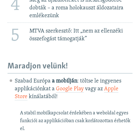
4
Még az újszülötteket is meszesgödörbe
dobták – a roma holokauszt áldozataira
emlékezünk
5
MTVA szerkesztő: Itt „nem az ellenzéki
összefogást támogatják”
Maradjon velünk!
Szabad Európa
a mobilján
: töltse le ingyenes
applikációnkat a
Google Play
vagy az
Apple
Store
kínálatából!
A stabil mobilkapcsolat érdekében a weboldal egyes
funkciói az applikációban csak korlátozottan érhetők
el.