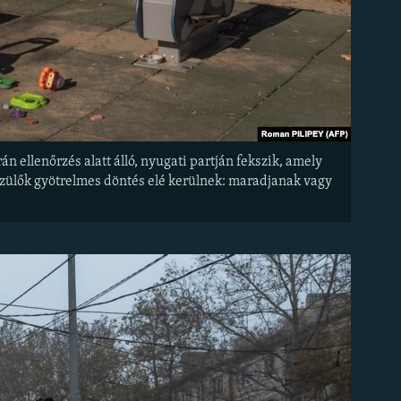
n ellenőrzés alatt álló, nyugati partján fekszik, amely
 szülők gyötrelmes döntés elé kerülnek: maradjanak vagy