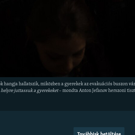
k hangja hallatszik, miközben a gyerekek az evakuációs buszon vár
helyre juttassuk a gyerekeket
– mondta Anton Jefanov herszoni tiszt
Továbbiak betöltése