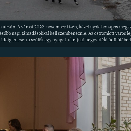
utcáin. A várost 2022. november 11-én, közel nyolc hónapos megszál
őbb napi támadásokkal kell szembenéznie. Az ostromlott város legki
ideiglenesen a szülők egy nyugat-ukrajnai hegyvidéki üdülőtábor