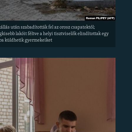
lás után szabadították fel az orosz csapatoktól;
sebb lakóit féltve a helyi tisztviselők elindítottak egy
ba küldhetik gyermekeiket