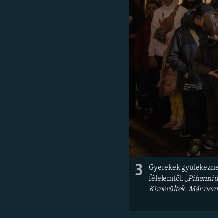
3
Gyerekek gyülekeznek 
félelemtől.
„Pihenniük
Kimerültek. Már nem 