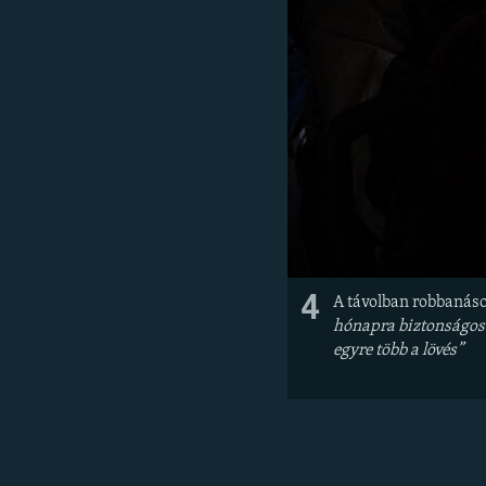
4
A távolban robbanáso
hónapra biztonságos 
egyre több a lövés”