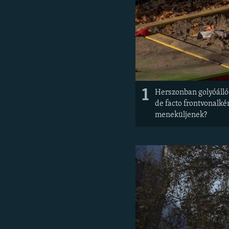
1
Herszonban golyóálló v
de facto frontvonalké
meneküljenek?