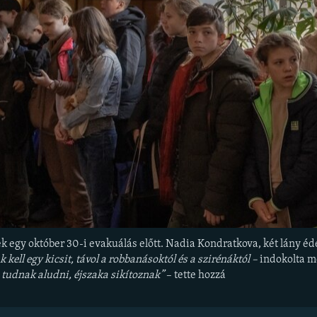
egy október 30-i evakuálás előtt. Nadia Kondratkova, két lány édesa
 kell egy kicsit, távol a robbanásoktól és a szirénáktól –
indokolta me
tudnak aludni, éjszaka sikítoznak”
– tette hozzá