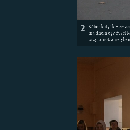
2
Kóbor kutyák Herszon 
majdnem egy évvel kés
programot, amelyben 