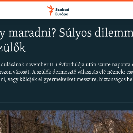
 maradni? Súlyos dilemma 
zülők
FELIRATKOZÁS
adulásának november 11-i évfordulója után szinte naponta é
Apple Podcasts
szon városát. A szülők dermesztő választás elé néznek: cs
lni, vagy küldjék el gyermekeiket messzire, biztonságos he
Spotify
Feliratkozás