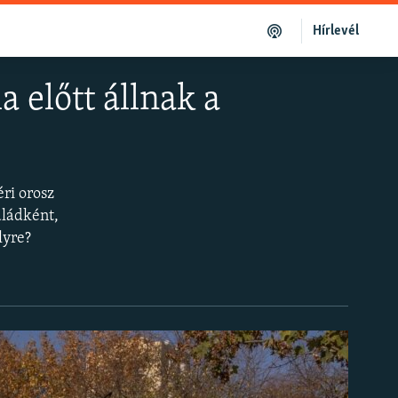
Hírlevél
előtt állnak a
ri orosz
aládként,
lyre?