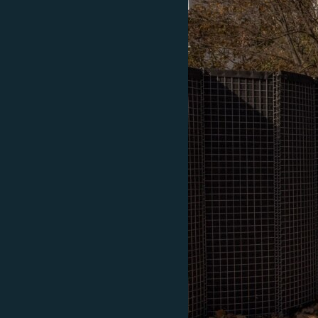
EURÓPAI UNIÓ
VILÁG
KLÍMAVÁLTOZÁS
A MÚLT TANULSÁGAI