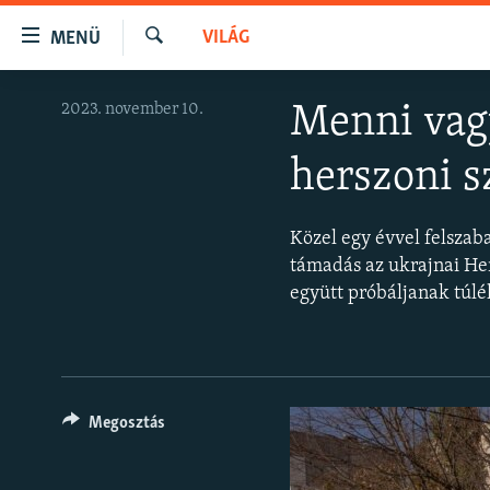
Akadálymentes
VILÁG
MENÜ
mód
Keresés
Ugrás
NAPIRENDEN
2023. november 10.
Menni vagy
a
AKTUÁLIS
fő
herszoni s
oldalra
PODCASTOK
Ugrás
VIDEÓK
a
Közel egy évvel felszab
tartalomjegyzékre
ELEMZŐ
támadás az ukrajnai Her
Ugrás
együtt próbáljanak túlé
NER15
a
keresésre
SZABADON
TÁRSADALOM
DEMOKRÁCIA
Megosztás
A PÉNZ NYOMÁBAN