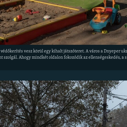
édőkerítés vesz körül egy kihalt játszóteret. A város a Dnyeper ukrá
nt szolgál. Ahogy mindkét oldalon fokozódik az ellenségeskedés, a