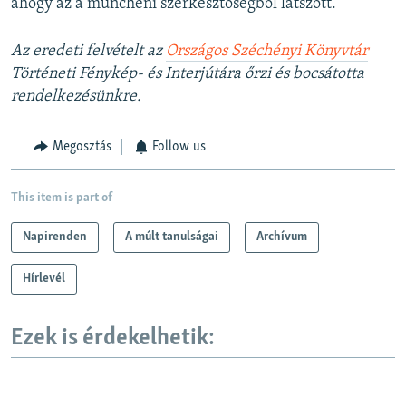
ahogy az a müncheni szerkesztőségből látszott.
Az eredeti felvételt az
Országos Széchényi Könyvtár
Történeti Fénykép- és Interjútára őrzi és bocsátotta
rendelkezésünkre.
Megosztás
Follow us
This item is part of
Napirenden
A múlt tanulságai
Archívum
Hírlevél
Ezek is érdekelhetik: