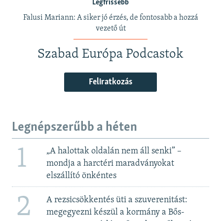
Legfrissebb
Falusi Mariann: A siker jó érzés, de fontosabb a hozzá
vezető út
Szabad Európa Podcastok
Feliratkozás
Legnépszerűbb a héten
1
„A halottak oldalán nem áll senki” –
mondja a harctéri maradványokat
elszállító önkéntes
2
A rezsicsökkentés üti a szuverenitást:
megegyezni készül a kormány a Bős-