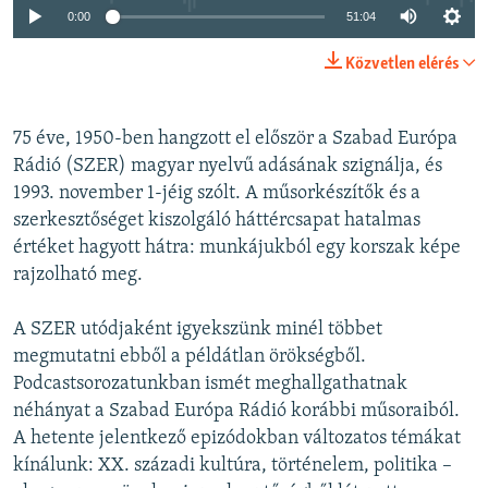
0:00
51:04
Közvetlen elérés
75 éve, 1950-ben hangzott el először a Szabad Európa
Rádió (SZER) magyar nyelvű adásának szignálja, és
1993. november 1-jéig szólt. A műsorkészítők és a
szerkesztőséget kiszolgáló háttércsapat hatalmas
értéket hagyott hátra: munkájukból egy korszak képe
rajzolható meg.
A SZER utódjaként igyekszünk minél többet
megmutatni ebből a példátlan örökségből.
Podcastsorozatunkban ismét meghallgathatnak
néhányat a Szabad Európa Rádió korábbi műsoraiból.
A hetente jelentkező epizódokban változatos témákat
kínálunk: XX. századi kultúra, történelem, politika –