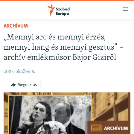
Akadálymentes
mód
Ugrás
ARCHÍVUM
a
NAPIRENDEN
„Mennyi arc és mennyi érzés,
fő
AKTUÁLIS
oldalra
mennyi hang és mennyi gesztus” –
FELIRATKOZÁS
PODCASTOK
Ugrás
archív emlékműsor Bajor Giziről
a
VIDEÓK
tartalomjegyzékre
2025. október 5.
Spotify
ELEMZŐ
Ugrás
a
Megosztás
NER15
Feliratkozás
keresésre
SZABADON
TÁRSADALOM
DEMOKRÁCIA
A PÉNZ NYOMÁBAN