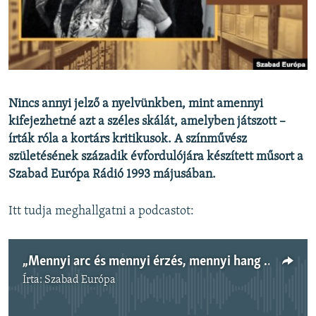
EURÓPAI UNIÓ
VILÁG
KLÍMAVÁLTOZÁS
A MÚLT TANULSÁGAI
Nincs annyi jelző a nyelvünkben, mint amennyi
kifejezhetné azt a széles skálát, amelyben játszott –
KÖVESSEN MINKET!
írták róla a kortárs kritikusok. A színművész
születésének századik évfordulójára készített műsort a
Szabad Európa Rádió 1993 májusában.
Valamennyi RFE/RL weboldal
Itt tudja meghallgatni a podcastot:
„Mennyi arc és mennyi érzés, mennyi hang és mennyi gesztus” – archív emlékműsor Bajor Giziről
Írta:
Szabad Európa
Jelenleg nincs elérhető tartalom