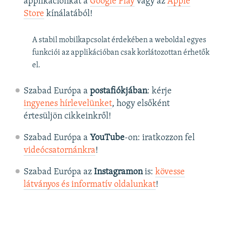
applikációnkat a
Google Play
vagy az
Apple
Store
kínálatából!
A stabil mobilkapcsolat érdekében a weboldal egyes
funkciói az applikációban csak korlátozottan érhetők
el.
Szabad Európa a
postafiókjában
: kérje
ingyenes hírlevelünket
, hogy elsőként
értesüljön cikkeinkről!
Szabad Európa a
YouTube
-on: iratkozzon fel
videócsatornánkra
!
Szabad Európa az
Instagramon
is:
kövesse
látványos és informatív oldalunkat
! ​