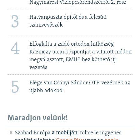
Nagymarosi Vízlépcsőrendszerről 2. rész
3
Hatvanpuszta építői és a felcsúti
számvevőszék
4
Elfoglalta a zsidó ortodox hitközség
Kazinczy utcai központját a vitatott módon
megválasztott, EMIH-hez köthető új
vezetés
5
Elege van Csányi Sándor OTP-vezérnek az
újabb adókból
Maradjon velünk!
Szabad Európa
a mobilján
: töltse le ingyenes