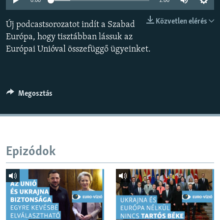
0:00
1:00
EURÓPAI UNIÓ
Közvetlen elérés
Új podcastsorozatot indít a Szabad
VILÁG
Európa, hogy tisztábban lássuk az
KLÍMAVÁLTOZÁS
Európai Unióval összefüggő ügyeinket.
A MÚLT TANULSÁGAI
KÖVESSEN MINKET!
Megosztás
Valamennyi RFE/RL weboldal
Epizódok