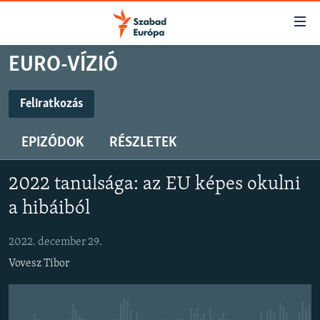
Akadálymentes
mód
Ugrás
EURO-VÍZIÓ
a
NAPIRENDEN
fő
AKTUÁLIS
Feliratkozás
oldalra
FELIRATKOZÁS
PODCASTOK
Ugrás
EPIZÓDOK
RÉSZLETEK
a
VIDEÓK
tartalomjegyzékre
Spotify
ELEMZŐ
Ugrás
2022 tanulsága: az EU képes okulni
a
NER15
a hibáiból
Feliratkozás
keresésre
SZABADON
2022. december 29.
TÁRSADALOM
Vovesz Tibor
DEMOKRÁCIA
A PÉNZ NYOMÁBAN