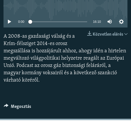
EURÓPAI UNIÓ
Jelenleg nincs elérhető tartalom
VILÁG
0:00
16:10
KLÍMAVÁLTOZÁS
Közvetlen elérés
A 2008-as gazdasági válság és a
A MÚLT TANULSÁGAI
Krím-félsziget 2014-es orosz
megszállása is hozzájárult ahhoz, ahogy idén a hirtelen
KÖVESSEN MINKET!
megváltozó világpolitikai helyzetre reagált az Európai
Unió. Podcast az orosz gáz biztonsági feláráról, a
magyar kormány voksairól és a következő szankció
Valamennyi RFE/RL weboldal
várható köréről.
Megosztás