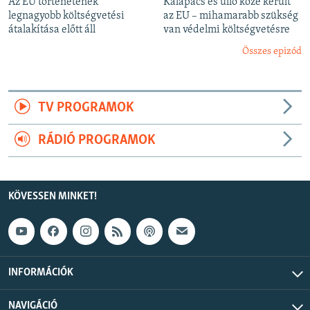
Az EU történetének
Kalapács és üllő közé került
legnagyobb költségvetési
az EU – mihamarabb szükség
átalakítása előtt áll
van védelmi költségvetésre
Összes epizód
TV PROGRAMOK
RÁDIÓ PROGRAMOK
KÖVESSEN MINKET!
INFORMÁCIÓK
NAVIGÁCIÓ