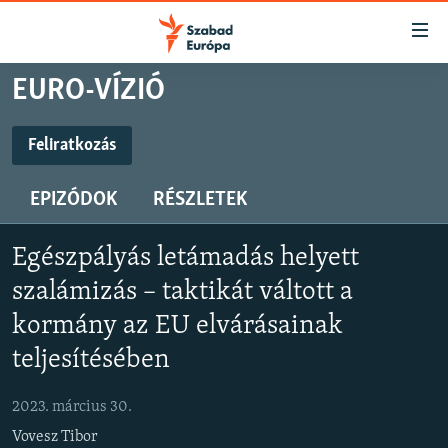
Akadálymentes
mód
Ugrás
EURO-VÍZIÓ
a
NAPIRENDEN
fő
AKTUÁLIS
Feliratkozás
oldalra
FELIRATKOZÁS
PODCASTOK
Ugrás
EPIZÓDOK
RÉSZLETEK
a
VIDEÓK
tartalomjegyzékre
Spotify
ELEMZŐ
Ugrás
Egészpályás letámadás helyett
a
NER15
szalámizás – taktikát váltott a
Feliratkozás
keresésre
SZABADON
kormány az EU elvárásainak
teljesítésében
TÁRSADALOM
DEMOKRÁCIA
2023. március 30.
A PÉNZ NYOMÁBAN
Vovesz Tibor