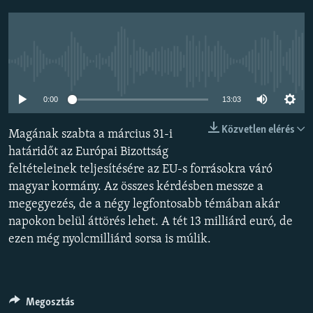
EURÓPAI UNIÓ
VILÁG
KLÍMAVÁLTOZÁS
Jelenleg nincs elérhető tartalom
A MÚLT TANULSÁGAI
0:00
13:03
KÖVESSEN MINKET!
Közvetlen elérés
Magának szabta a március 31-i
határidőt az Európai Bizottság
feltételeinek teljesítésére az EU-s forrásokra váró
magyar kormány. Az összes kérdésben messze a
Valamennyi RFE/RL weboldal
megegyezés, de a négy legfontosabb témában akár
napokon belül áttörés lehet. A tét 13 milliárd euró, de
ezen még nyolcmilliárd sorsa is múlik.
Megosztás