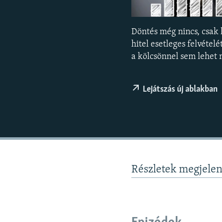
EURÓPAI UNIÓ
VILÁG
Döntés még nincs, csak 
KLÍMAVÁLTOZÁS
hitel esetleges felvétel
A MÚLT TANULSÁGAI
a kölcsönnel sem lehet 
Lejátszás új ablakban
Részletek megjele