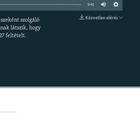
9:41
Közvetlen elérés
észeként szolgáló
BEÁGYAZÁS
snak látszik, hogy
 feltételt.