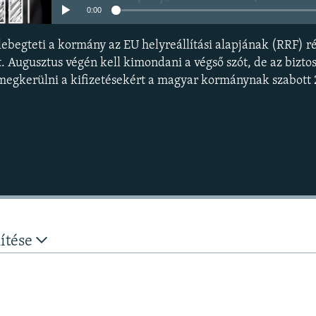
0:00
lebegteti a kormány az EU helyreállítási alapjának (RRF) r
ét. Augusztus végén kell kimondani a végső szót, de az bizto
megkerülni a kifizetésekért a magyar kormánynak szabott 27
nítése