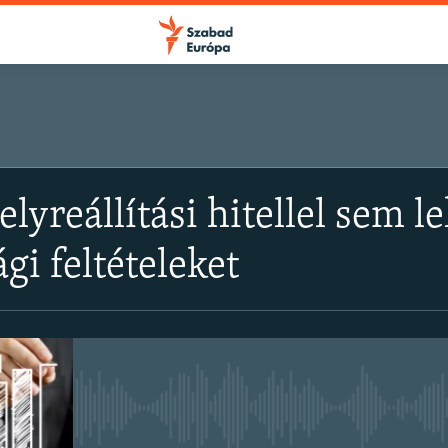
FELIRATKOZÁS
elyreállítási hitellel sem 
Apple Podcasts
gi feltételeket
Spotify
Feliratkozás
Jelenleg nincs elérhető tartal