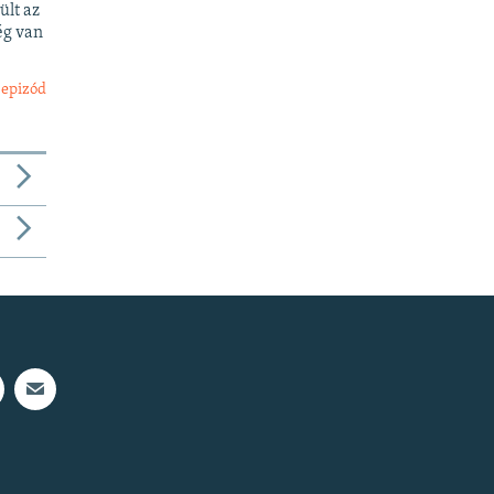
ült az
ég van
 epizód