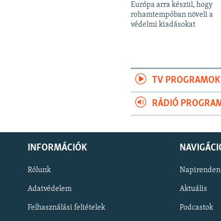
Európa arra készül, hogy
rohamtempóban növeli a
védelmi kiadásokat
TV PROGRAMOK
RÁDIÓ PROGRA
INFORMÁCIÓK
NAVIGÁCI
Rólunk
Napirenden
Adatvédelem
Aktuális
Felhasználási feltételek
Podcastok