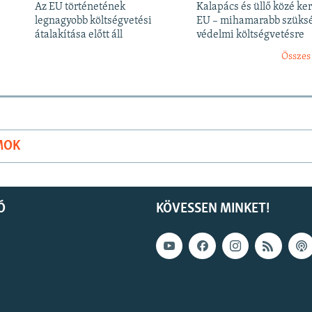
Az EU történetének
Kalapács és üllő közé ker
legnagyobb költségvetési
EU – mihamarabb szüks
átalakítása előtt áll
védelmi költségvetésre
Összes
MOK
Ó
KÖVESSEN MINKET!