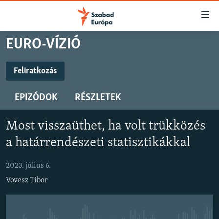
Akadálymentes
mód
Ugrás
EURO-VÍZIÓ
a
NAPIRENDEN
fő
AKTUÁLIS
Feliratkozás
oldalra
FELIRATKOZÁS
PODCASTOK
Ugrás
EPIZÓDOK
RÉSZLETEK
a
VIDEÓK
tartalomjegyzékre
Spotify
ELEMZŐ
Ugrás
Most visszaüthet, ha volt trükközés
a
NER15
a határrendészeti statisztikákkal
Feliratkozás
keresésre
SZABADON
2023. július 6.
TÁRSADALOM
Vovesz Tibor
DEMOKRÁCIA
A PÉNZ NYOMÁBAN