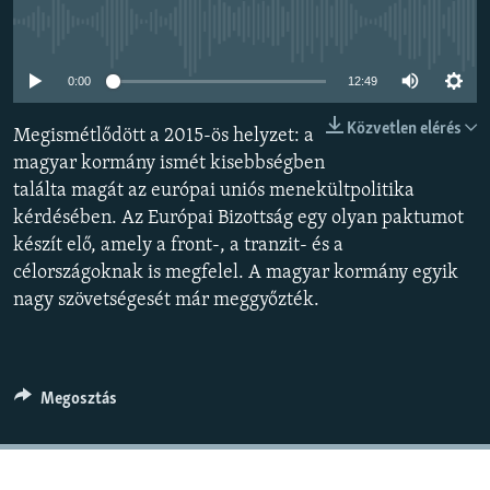
EURÓPAI UNIÓ
Jelenleg nincs elérhető tartalom
VILÁG
0:00
12:49
KLÍMAVÁLTOZÁS
Közvetlen elérés
Megismétlődött a 2015-ös helyzet: a
A MÚLT TANULSÁGAI
magyar kormány ismét kisebbségben
találta magát az európai uniós menekültpolitika
KÖVESSEN MINKET!
kérdésében. Az Európai Bizottság egy olyan paktumot
készít elő, amely a front-, a tranzit- és a
célországoknak is megfelel. A magyar kormány egyik
Valamennyi RFE/RL weboldal
nagy szövetségesét már meggyőzték.
Megosztás