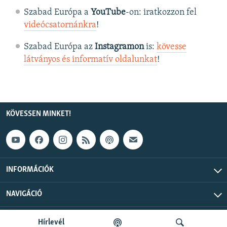
Szabad Európa a
YouTube
-on: iratkozzon fel
videócsatornánkra
!
Szabad Európa az
Instagramon
is:
kövesse
látványos és informatív oldalunkat
! ​
KÖVESSEN MINKET!
INFORMÁCIÓK
NAVIGÁCIÓ
Szabad Európa © 2026 RFE/RL, Inc. Minden jog fenntartva.
Hírlevél