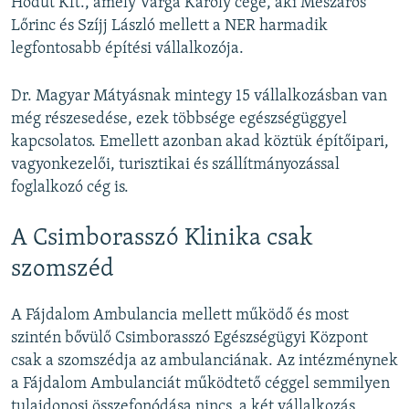
Hódút Kft., amely Varga Károly cége, aki Mészáros
Lőrinc és Szíjj László mellett a NER harmadik
legfontosabb építési vállalkozója.
Dr. Magyar Mátyásnak mintegy 15 vállalkozásban van
még részesedése, ezek többsége egészségüggyel
kapcsolatos. Emellett azonban akad köztük építőipari,
vagyonkezelői, turisztikai és szállítmányozással
foglalkozó cég is.
A Csimborasszó Klinika csak
szomszéd
A Fájdalom Ambulancia mellett működő és most
szintén bővülő Csimborasszó Egészségügyi Központ
csak a szomszédja az ambulanciának. Az intézménynek
a Fájdalom Ambulanciát működtető céggel semmilyen
tulajdonosi összefonódása nincs, a két vállalkozás