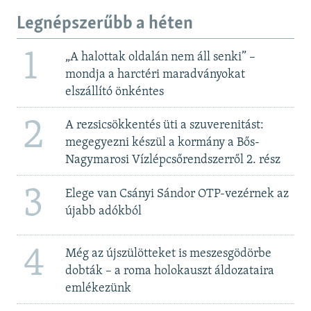
Legnépszerűbb a héten
1
„A halottak oldalán nem áll senki” –
mondja a harctéri maradványokat
elszállító önkéntes
2
A rezsicsökkentés üti a szuverenitást:
megegyezni készül a kormány a Bős-
Nagymarosi Vízlépcsőrendszerről 2. rész
3
Elege van Csányi Sándor OTP-vezérnek az
újabb adókból
4
Még az újszülötteket is meszesgödörbe
dobták – a roma holokauszt áldozataira
emlékezünk