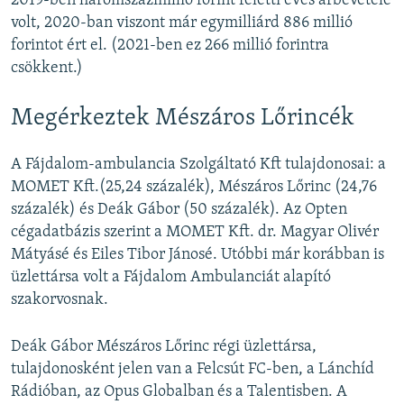
2019-ben háromszázmillió forint feletti éves árbevétele
volt, 2020-ban viszont már egymilliárd 886 millió
forintot ért el. (2021-ben ez 266 millió forintra
csökkent.)
Megérkeztek Mészáros Lőrincék
A Fájdalom-ambulancia Szolgáltató Kft tulajdonosai: a
MOMET Kft.(25,24 százalék), Mészáros Lőrinc (24,76
százalék) és Deák Gábor (50 százalék). Az Opten
cégadatbázis szerint a MOMET Kft. dr. Magyar Olivér
Mátyásé és Eiles Tibor Jánosé. Utóbbi már korábban is
üzlettársa volt a Fájdalom Ambulanciát alapító
szakorvosnak.
Deák Gábor Mészáros Lőrinc régi üzlettársa,
tulajdonosként jelen van a Felcsút FC-ben, a Lánchíd
Rádióban, az Opus Globalban és a Talentisben. A