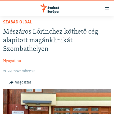
Akadálymentes
mód
Ugrás
SZABAD OLDAL
a
NAPIRENDEN
Mészáros Lőrinchez köthető cég
fő
AKTUÁLIS
oldalra
alapított magánklinikát
FELIRATKOZÁS
PODCASTOK
Ugrás
Szombathelyen
a
VIDEÓK
tartalomjegyzékre
Nyugat.hu
Spotify
ELEMZŐ
Ugrás
a
2022. november 23.
NER15
Feliratkozás
keresésre
SZABADON
Megosztás
TÁRSADALOM
DEMOKRÁCIA
A PÉNZ NYOMÁBAN