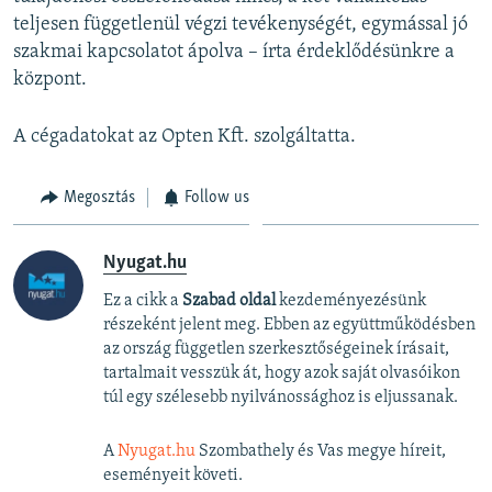
teljesen függetlenül végzi tevékenységét, egymással jó
szakmai kapcsolatot ápolva – írta érdeklődésünkre a
központ.
A cégadatokat az Opten Kft. szolgáltatta.
Megosztás
Follow us
Nyugat.hu
Ez a cikk a
Szabad oldal
kezdeményezésünk
részeként jelent meg. Ebben az együttműködésben
az ország független szerkesztőségeinek írásait,
tartalmait vesszük át, hogy azok saját olvasóikon
túl egy szélesebb nyilvánossághoz is eljussanak.
A
Nyugat.hu
Szombathely és Vas megye híreit,
eseményeit követi.