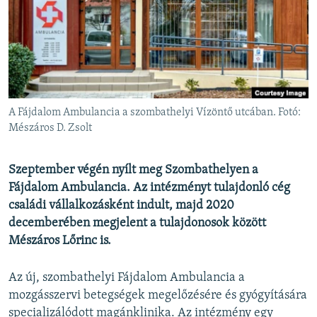
EURÓPAI UNIÓ
VILÁG
KLÍMAVÁLTOZÁS
A MÚLT TANULSÁGAI
A Fájdalom Ambulancia a szombathelyi Vízöntő utcában. Fotó:
KÖVESSEN MINKET!
Mészáros D. Zsolt
Szeptember végén nyílt meg Szombathelyen a
Fájdalom Ambulancia. Az intézményt tulajdonló cég
Valamennyi RFE/RL weboldal
családi vállalkozásként indult, majd 2020
decemberében megjelent a tulajdonosok között
Mészáros Lőrinc is.
Az új, szombathelyi Fájdalom Ambulancia a
mozgásszervi betegségek megelőzésére és gyógyítására
specializálódott magánklinika. Az intézmény egy