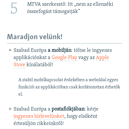
5
MTVA szerkesztő: Itt „nem az ellenzéki
összefogást támogatják”
Maradjon velünk!
Szabad Európa
a mobilján
: töltse le ingyenes
applikációnkat a
Google Play
vagy az
Apple
Store
kínálatából!
A stabil mobilkapcsolat érdekében a weboldal egyes
funkciói az applikációban csak korlátozottan érhetők
el.
Szabad Európa a
postafiókjában
: kérje
ingyenes hírlevelünket
, hogy elsőként
értesüljön cikkeinkről!