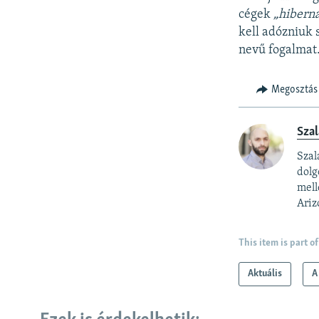
cégek
„hiberná
kell adózniuk
nevű fogalmat
Megosztás
Szal
Szal
dolg
mell
Ariz
This item is part of
Aktuális
A