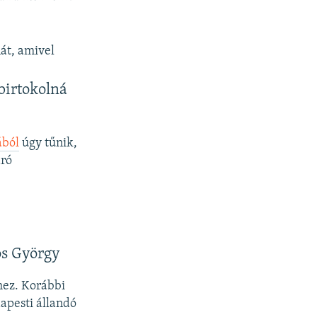
át, amivel
 birtokolná
ából
úgy tűnik,
áró
os György
hez. Korábbi
apesti állandó