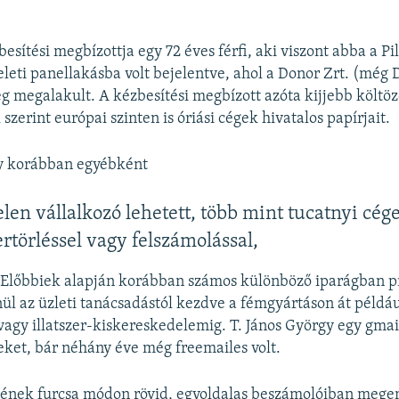
besítési megbízottja egy 72 éves férfi, aki viszont abba a Pi
leti panellakásba volt bejelentve, ahol a Donor Zrt. (még 
eg megalakult. A kézbesítési megbízott azóta kijjebb költöz
szerint európai szinten is óriási cégek hivatalos papírjait.
gy korábban egyébként
elen vállalkozó lehetett, több mint tucatnyi cég
rtörléssel vagy felszámolással,
. Előbbiek alapján korábban számos különböző iparágban p
l az üzleti tanácsadástól kezdve a fémgyártáson át példá
vagy illatszer-kiskereskedelemig. T. János György egy gmai
eket, bár néhány éve még freemailes volt.
gének furcsa módon rövid, egyoldalas beszámolóiban megem