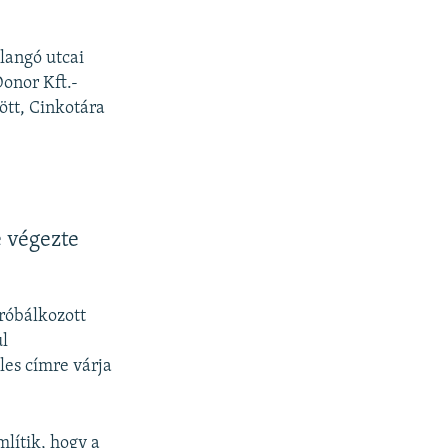
llangó utcai
Donor Kft.-
ött, Cinkotára
e végezte
róbálkozott
ul
les címre várja
lítik, hogy a