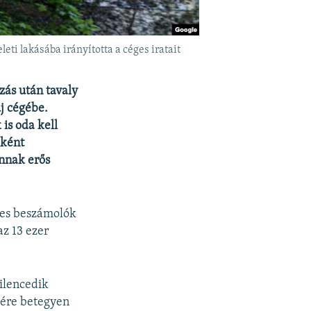
ti lakásába irányította a céges iratait
zás után tavaly
új cégébe.
 is oda kell
bként
annak erős
éges beszámolók
az 13 ezer
kilencedik
gére betegyen