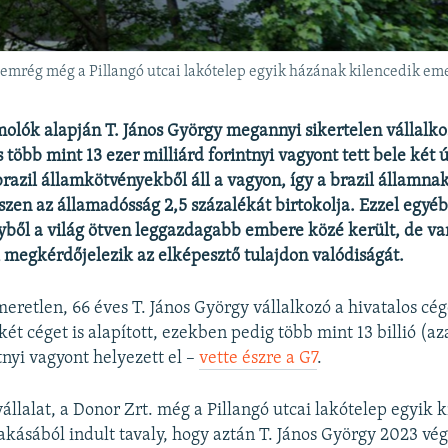
mrég még a Pillangó utcai lakótelep egyik házának kilencedik emele
olók alapján T. János György megannyi sikertelen vállalko
 több mint 13 ezer milliárd forintnyi vagyont tett bele két 
razil államkötvényekből áll a vagyon, így a brazil államnak
hiszen az államadósság 2,5 százalékát birtokolja. Ezzel egyé
yből a világ ötven leggazdagabb embere közé került, de v
 megkérdőjelezik az elképesztő tulajdon valódiságát.
eretlen, 66 éves T. János György vállalkozó a hivatalos c
két céget is alapított, ezekben pedig több mint 13 billió (az
tnyi vagyont helyezett el –
vette észre a G7
.
állalat, a Donor Zrt. még a Pillangó utcai lakótelep egyik 
akásából indult tavaly, hogy aztán T. János György 2023 vé