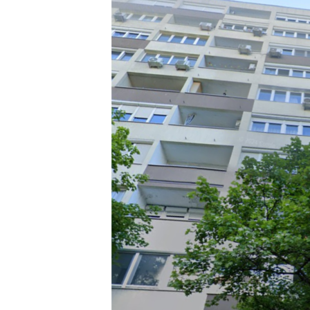
EURÓPAI UNIÓ
VILÁG
KLÍMAVÁLTOZÁS
A MÚLT TANULSÁGAI