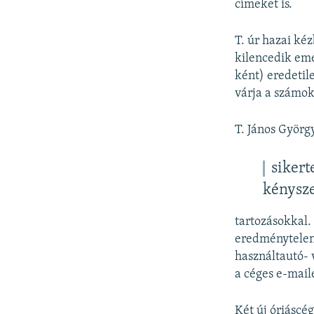
címeket is.
T. úr hazai kéz
kilencedik eme
ként) eredetil
várja a számok 
T. János Györ
sikert
kénysze
tartozásokkal
eredménytelenü
használtautó- 
a céges e-mail
Két új óriáscé