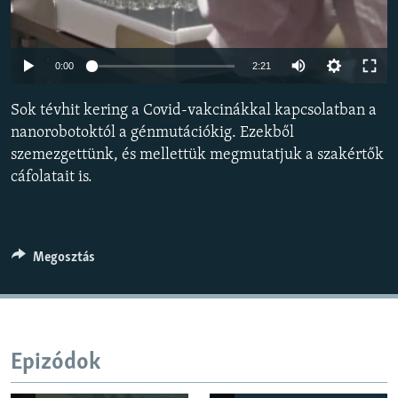
EURÓPAI UNIÓ
VILÁG
Auto
0:00
2:21
KLÍMAVÁLTOZÁS
240p
Sok tévhit kering a Covid-vakcinákkal kapcsolatban a
A MÚLT TANULSÁGAI
360p
nanorobotoktól a génmutációkig. Ezekből
szemezgettünk, és mellettük megmutatjuk a szakértők
480p
KÖVESSEN MINKET!
Auto
240p
360p
480p
cáfolatait is.
720p
720p
1080p
1080p
Valamennyi RFE/RL weboldal
Megosztás
Epizódok