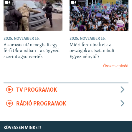
2025. NOVEMBER 16.
2025. NOVEMBER 16.
A sorozás után meghalt egy
Miért fordulnak el az
férfi Ukrajnában – az ügyvéd
országok az Isztambuli
szerint agyonverték
Egyezménytől?
Összes epizód
TV PROGRAMOK
RÁDIÓ PROGRAMOK
KÖVESSEN MINKET!