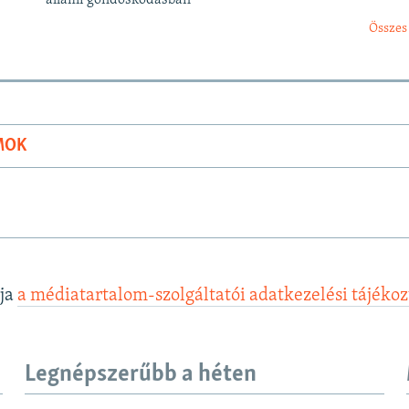
állami gondoskodásban
Összes
MOK
lja
a médiatartalom-szolgáltatói adatkezelési tájéko
Legnépszerűbb a héten