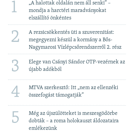
1
„A halottak oldalán nem áll senki” –
mondja a harctéri maradványokat
elszállító önkéntes
2
A rezsicsökkentés üti a szuverenitást:
megegyezni készül a kormány a Bős-
Nagymarosi Vízlépcsőrendszerről 2. rész
3
Elege van Csányi Sándor OTP-vezérnek az
újabb adókból
4
MTVA szerkesztő: Itt „nem az ellenzéki
összefogást támogatják”
5
Még az újszülötteket is meszesgödörbe
dobták – a roma holokauszt áldozataira
emlékezünk