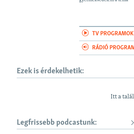
gyermekvédelem a téma
TV PROGRAMOK
RÁDIÓ PROGRA
Ezek is érdekelhetik:
Itt a talá
Legfrissebb podcastunk: