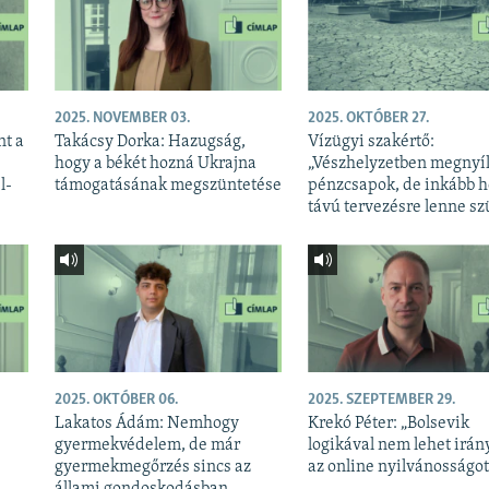
2025. NOVEMBER 03.
2025. OKTÓBER 27.
nt a
Takácsy Dorka: Hazugság,
Vízügyi szakértő:
hogy a békét hozná Ukrajna
„Vészhelyzetben megnyí
l-
támogatásának megszüntetése
pénzcsapok, de inkább 
távú tervezésre lenne s
2025. OKTÓBER 06.
2025. SZEPTEMBER 29.
Lakatos Ádám: Nemhogy
Krekó Péter: „Bolsevik
gyermekvédelem, de már
logikával nem lehet irán
gyermekmegőrzés sincs az
az online nyilvánosságot