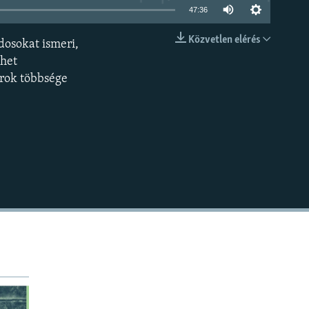
47:36
Közvetlen elérés
dosokat ismeri,
BEÁGYAZÁS
ehet
arok többsége