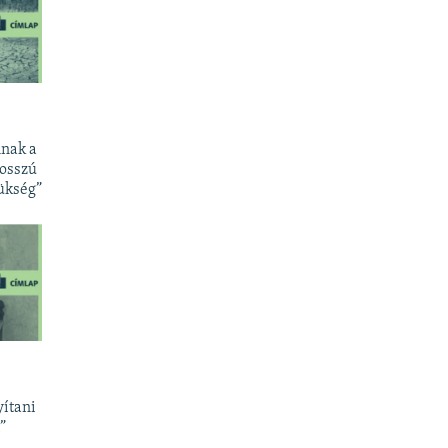
lnak a
hosszú
zükség”
yítani
”