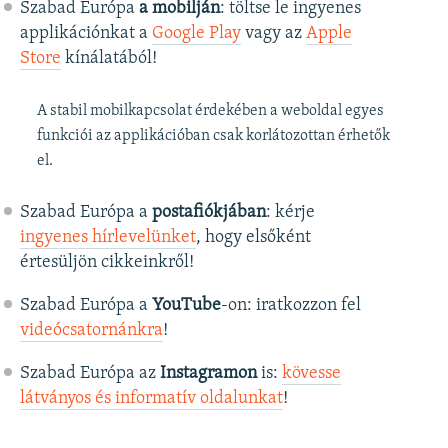
Szabad Európa
a mobilján
: töltse le ingyenes
applikációnkat a
Google Play
vagy az
Apple
Store
kínálatából!
A stabil mobilkapcsolat érdekében a weboldal egyes
funkciói az applikációban csak korlátozottan érhetők
el.
Szabad Európa a
postafiókjában
: kérje
ingyenes hírlevelünket
, hogy elsőként
értesüljön cikkeinkről!
Szabad Európa a
YouTube
-on: iratkozzon fel
videócsatornánkra
!
Szabad Európa az
Instagramon
is:
kövesse
látványos és informatív oldalunkat
! ​