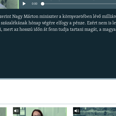
0:00
zerint Nagy Márton miniszter a környezetében lévő milliár
százalékának hónap végére elfogy a pénze. Ezért nem is l
i, mert az hosszú időn át fenn tudja tartani magát, a magy