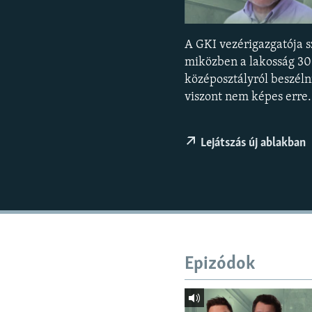
EURÓPAI UNIÓ
VILÁG
A GKI vezérigazgatója s
KLÍMAVÁLTOZÁS
miközben a lakosság 30 
A MÚLT TANULSÁGAI
középosztályról beszéln
viszont nem képes erre.
Lejátszás új ablakban
Epizódok