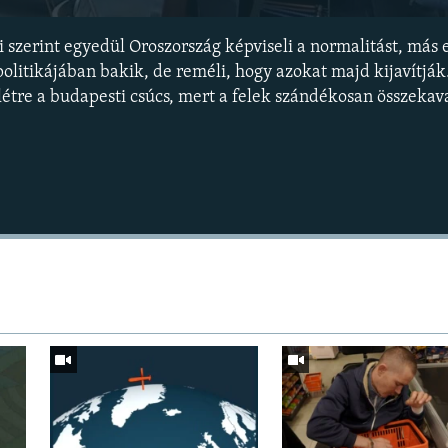
 szerint egyedül Oroszország képviseli a normalitást, más 
olitikájában bakik, de reméli, hogy azokat majd kijavítják
 létre a budapesti csúcs, mert a felek szándékosan összekav
Auto
240p
360p
720p
1080p