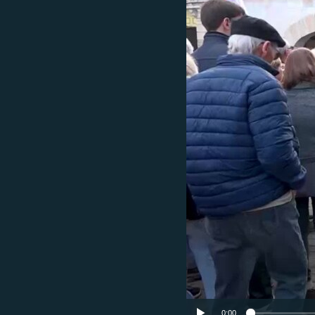
EURÓPAI UNIÓ
VILÁG
KLÍMAVÁLTOZÁS
A MÚLT TANULSÁGAI
0:00