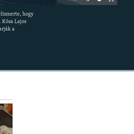
240p
elismerte, hogy
BEÁGYAZÁS
360p
. Kósa Lajos
arják a
480p
720p
1080p
480p