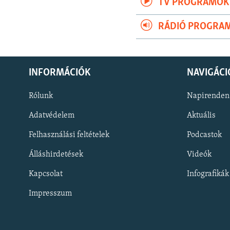
TV PROGRAMOK
RÁDIÓ PROGRA
INFORMÁCIÓK
NAVIGÁCI
Rólunk
Napirenden
Adatvédelem
Aktuális
Felhasználási feltételek
Podcastok
Álláshirdetések
Videók
KÖVESSEN MINKET!
Kapcsolat
Infografikák
Impresszum
Valamennyi RFE/RL weboldal