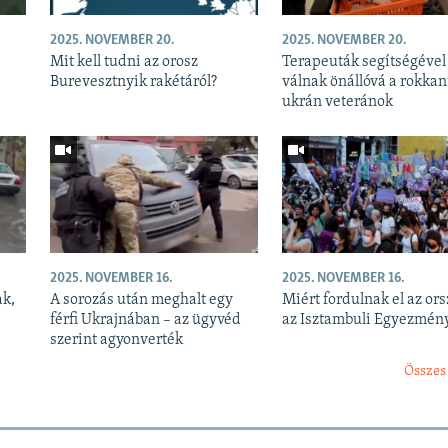
2025. NOVEMBER 20.
2025. NOVEMBER 20.
Mit kell tudni az orosz
Terapeuták segítségével
Burevesztnyik rakétáról?
válnak önállóvá a rokkan
ukrán veteránok
2025. NOVEMBER 16.
2025. NOVEMBER 16.
ak,
A sorozás után meghalt egy
Miért fordulnak el az or
férfi Ukrajnában – az ügyvéd
az Isztambuli Egyezmény
szerint agyonverték
Összes