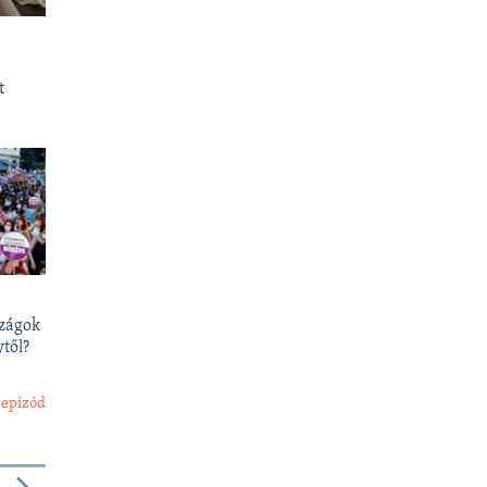
t
szágok
től?
 epizód