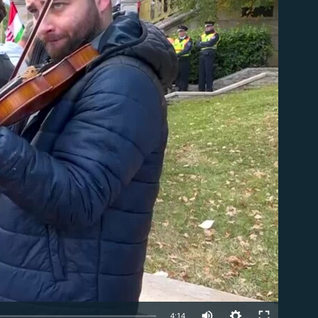
om
Auto
4:14