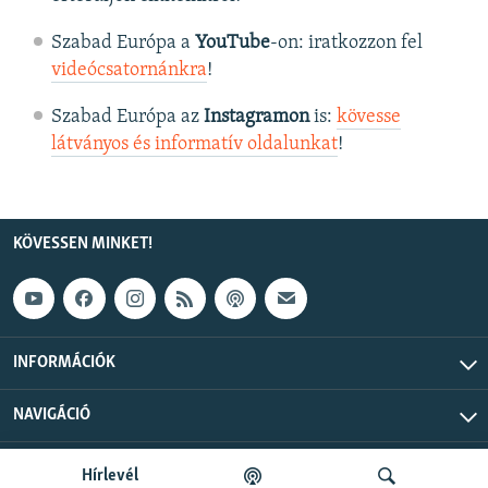
Szabad Európa a
YouTube
-on: iratkozzon fel
videócsatornánkra
!
Szabad Európa az
Instagramon
is:
kövesse
látványos és informatív oldalunkat
! ​
KÖVESSEN MINKET!
INFORMÁCIÓK
NAVIGÁCIÓ
Szabad Európa © 2026 RFE/RL, Inc. Minden jog fenntartva.
Hírlevél