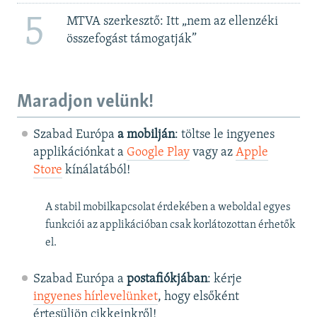
5
MTVA szerkesztő: Itt „nem az ellenzéki
összefogást támogatják”
Maradjon velünk!
Szabad Európa
a mobilján
: töltse le ingyenes
applikációnkat a
Google Play
vagy az
Apple
Store
kínálatából!
A stabil mobilkapcsolat érdekében a weboldal egyes
funkciói az applikációban csak korlátozottan érhetők
el.
Szabad Európa a
postafiókjában
: kérje
ingyenes hírlevelünket
, hogy elsőként
értesüljön cikkeinkről!