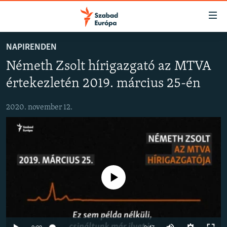
Akadálymentes
mód
Ugrás
NAPIRENDEN
a
NAPIRENDEN
Németh Zsolt hírigazgató az MTVA
fő
AKTUÁLIS
oldalra
értekezletén 2019. március 25-én
FELIRATKOZÁS
PODCASTOK
Ugrás
a
2020. november 12.
VIDEÓK
tartalomjegyzékre
Spotify
ELEMZŐ
Ugrás
a
NER15
Feliratkozás
keresésre
SZABADON
Jelenleg nincs elérhető tartalom
TÁRSADALOM
DEMOKRÁCIA
A PÉNZ NYOMÁBAN
Auto