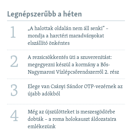
Legnépszerűbb a héten
1
„A halottak oldalán nem áll senki” –
mondja a harctéri maradványokat
elszállító önkéntes
2
A rezsicsökkentés üti a szuverenitást:
megegyezni készül a kormány a Bős-
Nagymarosi Vízlépcsőrendszerről 2. rész
3
Elege van Csányi Sándor OTP-vezérnek az
újabb adókból
4
Még az újszülötteket is meszesgödörbe
dobták – a roma holokauszt áldozataira
emlékezünk