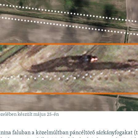
özelében készült május 25-én
inina faluban a közelmúltban páncéltörő sárkányfogakat (