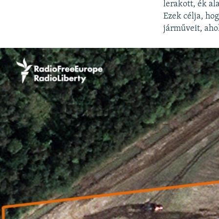
lerakott, ék a
Ezek célja, hog
járműveit, ah