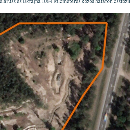
elarusz és Ukrajna 1084 kilométeres közös határon osztozi