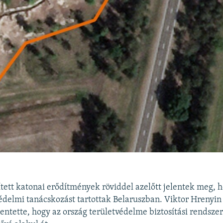
tett katonai erődítmények röviddel azelőtt jelentek meg, 
védelmi tanácskozást tartottak Belaruszban. Viktor Hrenyin
entette, hogy az ország területvédelme biztosítási rendszer