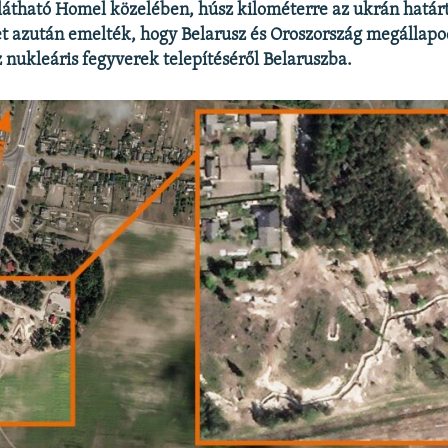
látható Homel közelében, húsz kilométerre az ukrán határt
t azután emelték, hogy Belarusz és Oroszország megállap
z nukleáris fegyverek telepítéséről Belaruszba.