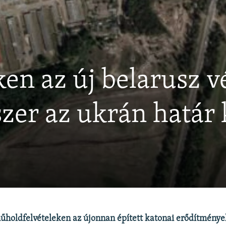
en az új belarusz v
zer az ukrán határ
űholdfelvételeken az újonnan épített katonai erődítménye