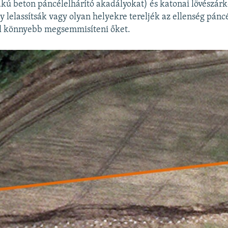
lakú beton páncélelhárító akadályokat) és katonai lövészárk
y lelassítsák vagy olyan helyekre tereljék az ellenség pánc
ol könnyebb megsemmisíteni őket.