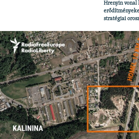
Hrenyin vonal 
erődítményeke
stratégiai oros