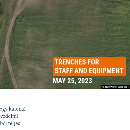
hogy katonai
 védelmi
ből teljes