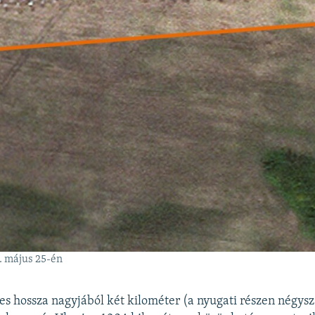
. május 25-én
jes hossza nagyjából két kilométer (a nyugati részen négysz