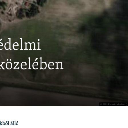
édelmi
 közelében
kből álló