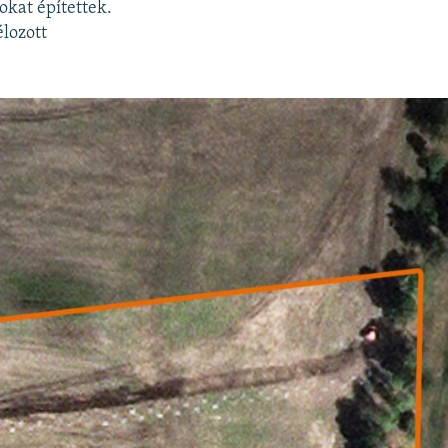
okat építettek.
élozott