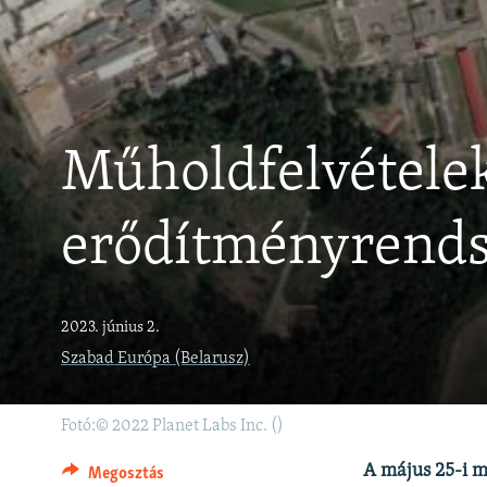
EURÓPAI UNIÓ
VILÁG
KLÍMAVÁLTOZÁS
A MÚLT TANULSÁGAI
Műholdfelvételek
erődítményrends
2023. június 2.
Szabad Európa (Belarusz)
Fotó:© 2022 Planet Labs Inc. ()
A május 25-i m
Megosztás