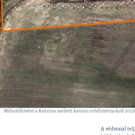
Műholdfelvétel a Kalinina melletti katonai erődítményekről 2023
A védvonal tel