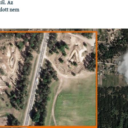
ól. Az
odott nem