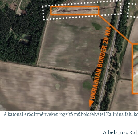
A katonai erődítményeket rögzítő műholdfelvétel Kalinina falu k
A belarusz Kal