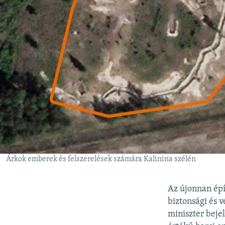
Árkok emberek és felszerelések számára Kalinina szélén
Az újonnan épí
biztonsági és 
miniszter bejel