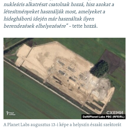
nukleáris alkatrészt csatolnak hozzá, hisz azokat a
létesítményeket használják most, amelyeket a
hidegháború idején már használtak ilyen
berendezések elhelyezésére”
–
tette hozzá.
A Planet Labs augusztus 13-i képe a helyszín északi szektorát