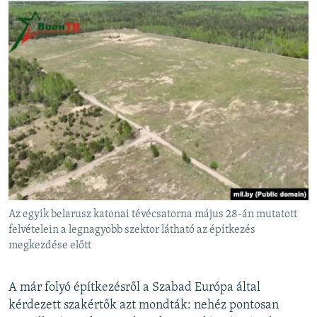
Az egyik belarusz katonai tévécsatorna május 28-án mutatott
felvételein a legnagyobb szektor látható az építkezés
megkezdése előtt
A már folyó építkezésről a Szabad Európa által
kérdezett szakértők azt mondták: nehéz pontosan