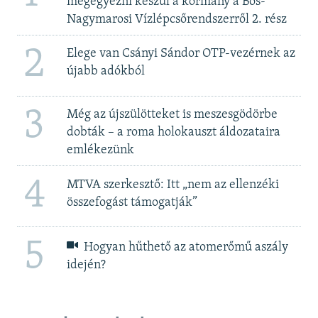
megegyezni készül a kormány a Bős-
Nagymarosi Vízlépcsőrendszerről 2. rész
2
Elege van Csányi Sándor OTP-vezérnek az
újabb adókból
3
Még az újszülötteket is meszesgödörbe
dobták – a roma holokauszt áldozataira
emlékezünk
4
MTVA szerkesztő: Itt „nem az ellenzéki
összefogást támogatják”
5
Hogyan hűthető az atomerőmű aszály
idején?