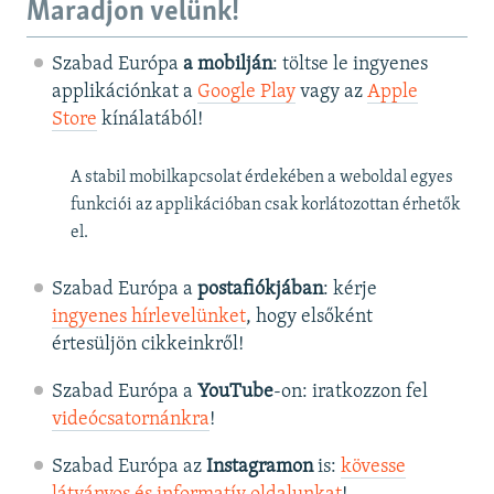
Maradjon velünk!
Szabad Európa
a mobilján
: töltse le ingyenes
applikációnkat a
Google Play
vagy az
Apple
Store
kínálatából!
A stabil mobilkapcsolat érdekében a weboldal egyes
funkciói az applikációban csak korlátozottan érhetők
el.
Szabad Európa a
postafiókjában
: kérje
ingyenes hírlevelünket
, hogy elsőként
értesüljön cikkeinkről!
Szabad Európa a
YouTube
-on: iratkozzon fel
videócsatornánkra
!
Szabad Európa az
Instagramon
is:
kövesse