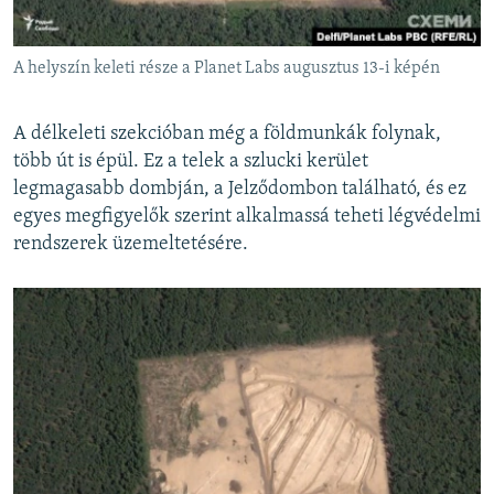
A helyszín keleti része a Planet Labs augusztus 13-i képén
A délkeleti szekcióban még a földmunkák folynak,
több út is épül. Ez a telek a szlucki kerület
legmagasabb dombján, a Jelződombon található, és ez
egyes megfigyelők szerint alkalmassá teheti légvédelmi
rendszerek üzemeltetésére.