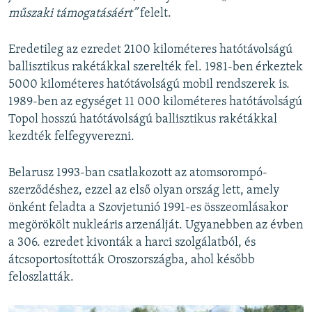
műszaki támogatásáért”
felelt.
Eredetileg az ezredet 2100 kilométeres hatótávolságú
ballisztikus rakétákkal szerelték fel. 1981-ben érkeztek
5000 kilométeres hatótávolságú mobil rendszerek is.
1989-ben az egységet 11 000 kilométeres hatótávolságú
Topol hosszú hatótávolságú ballisztikus rakétákkal
kezdték felfegyverezni.
Belarusz 1993-ban csatlakozott az atomsorompó-
szerződéshez, ezzel az első olyan ország lett, amely
önként feladta a Szovjetunió 1991-es összeomlásakor
megörökölt nukleáris arzenálját. Ugyanebben az évben
a 306. ezredet kivonták a harci szolgálatból, és
átcsoportosították Oroszországba, ahol később
feloszlatták.