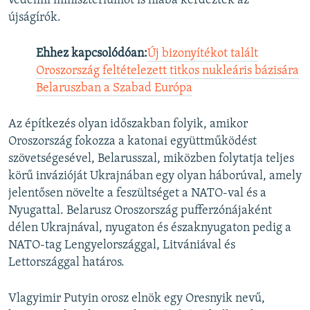
védelmi minisztériumot is hiába kérdezték az
újságírók.
Ehhez kapcsolódóan:
Új bizonyítékot talált
Oroszország feltételezett titkos nukleáris bázisára
Belaruszban a Szabad Európa
Az építkezés olyan időszakban folyik, amikor
Oroszország fokozza a katonai együttműködést
szövetségesével, Belarusszal, miközben folytatja teljes
körű invázióját Ukrajnában egy olyan háborúval, amely
jelentősen növelte a feszültséget a NATO-val és a
Nyugattal. Belarusz Oroszország pufferzónájaként
délen Ukrajnával, nyugaton és északnyugaton pedig a
NATO-tag Lengyelországgal, Litvániával és
Lettországgal határos.
Vlagyimir Putyin orosz elnök egy Oresnyik nevű,