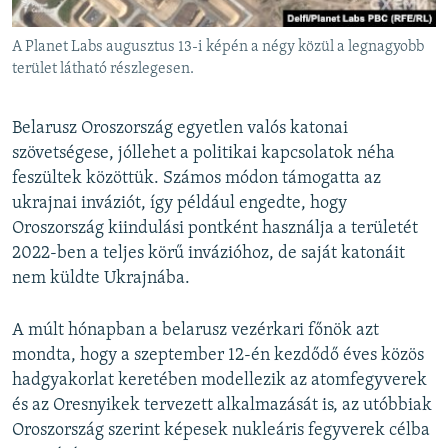
A Planet Labs augusztus 13-i képén a négy közül a legnagyobb
terület látható részlegesen.
Belarusz Oroszország egyetlen valós katonai
szövetségese, jóllehet a politikai kapcsolatok néha
feszültek közöttük. Számos módon támogatta az
ukrajnai inváziót, így például engedte, hogy
Oroszország kiindulási pontként használja a területét
2022-ben a teljes körű invázióhoz, de saját katonáit
nem küldte Ukrajnába.
A múlt hónapban a belarusz vezérkari főnök azt
mondta, hogy a szeptember 12-én kezdődő éves közös
hadgyakorlat keretében modellezik az atomfegyverek
és az Oresnyikek tervezett alkalmazását is, az utóbbiak
Oroszország szerint képesek nukleáris fegyverek célba