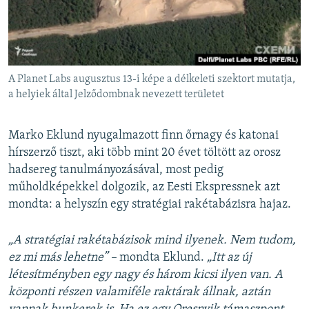
A Planet Labs augusztus 13-i képe a délkeleti szektort mutatja,
a helyiek által Jelződombnak nevezett területet
Marko Eklund nyugalmazott finn őrnagy és katonai
hírszerző tiszt, aki több mint 20 évet töltött az orosz
hadsereg tanulmányozásával, most pedig
műholdképekkel dolgozik, az Eesti Ekspressnek azt
mondta: a helyszín egy stratégiai rakétabázisra hajaz.
„A stratégiai rakétabázisok mind ilyenek. Nem tudom,
ez mi más lehetne” –
mondta Eklund.
„Itt az új
létesítményben egy nagy és három kicsi ilyen van. A
központi részen valamiféle raktárak állnak, aztán