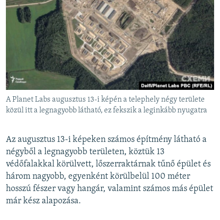
A Planet Labs augusztus 13-i képén a telephely négy területe
közül itt a legnagyobb látható, ez fekszik a leginkább nyugatra
Az augusztus 13-i képeken számos építmény látható a
négyből a legnagyobb területen, köztük 13
védőfalakkal körülvett, lőszerraktárnak tűnő épület és
három nagyobb, egyenként körülbelül 100 méter
hosszú fészer vagy hangár, valamint számos más épület
már kész alapozása.