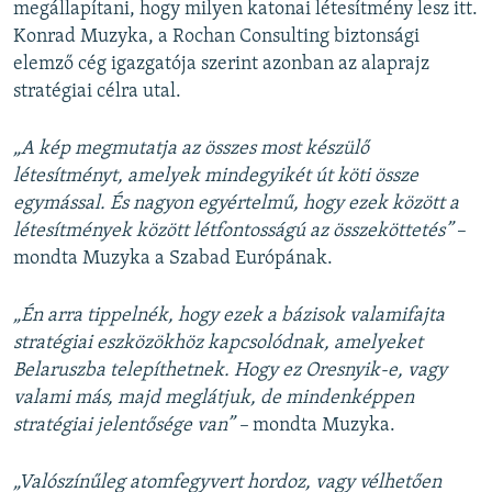
megállapítani, hogy milyen katonai létesítmény lesz itt.
Konrad Muzyka, a Rochan Consulting biztonsági
elemző cég igazgatója szerint azonban az alaprajz
stratégiai célra utal.
„A kép megmutatja az összes most készülő
létesítményt, amelyek mindegyikét út köti össze
egymással. És nagyon egyértelmű, hogy ezek között a
létesítmények között létfontosságú az összeköttetés”
–
mondta Muzyka a Szabad Európának.
„Én arra tippelnék, hogy ezek a bázisok valamifajta
stratégiai eszközökhöz kapcsolódnak, amelyeket
Belaruszba telepíthetnek. Hogy ez Oresnyik-e, vagy
valami más, majd meglátjuk, de mindenképpen
stratégiai jelentősége van”
–
mondta Muzyka.
„Valószínűleg atomfegyvert hordoz, vagy vélhetően