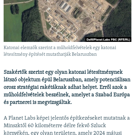
EURÓPAI UNIÓ
VILÁG
KLÍMAVÁLTOZÁS
A MÚLT TANULSÁGAI
Katonai elemzők szerint a műholdfelvételek egy katonai
KÖVESSEN MINKET!
létesítmény építését mutathatják Belaruszban
Szakértők szerint egy olyan katonai létesítménynek
látszó objektum épül Belaruszban, amely potenciálisan
Valamennyi RFE/RL weboldal
orosz stratégiai rakétáknak adhat helyet. Erről azok a
műholdfelvételek beszélnek, amelyet a Szabad Európa
és partnerei is megvizsgáltak.
A Planet Labs képei jelentős építkezéseket mutatnak a
Minszktől 60 kilométerre délre fekvő Szluck
környékén, egy olyan területen, amely 2024 májusi