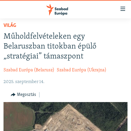
Akadálymentes
mód
Ugrás
VILÁG
a
NAPIRENDEN
Műholdfelvételeken egy
fő
AKTUÁLIS
oldalra
Belaruszban titokban épülő
FELIRATKOZÁS
PODCASTOK
Ugrás
„stratégiai” támaszpont
a
VIDEÓK
tartalomjegyzékre
Szabad Európa (Belarusz)
Szabad Európa (Ukrajna)
Spotify
ELEMZŐ
Ugrás
a
2025. szeptember 14.
NER15
Feliratkozás
keresésre
SZABADON
Megosztás
TÁRSADALOM
DEMOKRÁCIA
A PÉNZ NYOMÁBAN