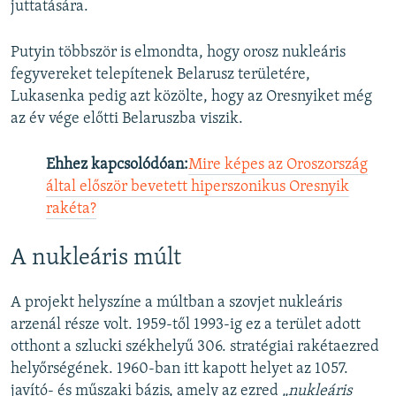
juttatására.
Putyin többször is elmondta, hogy orosz nukleáris
fegyvereket telepítenek Belarusz területére,
Lukasenka pedig azt közölte, hogy az Oresnyiket még
az év vége előtti Belaruszba viszik.
Ehhez kapcsolódóan:
Mire képes az Oroszország
által először bevetett hiperszonikus Oresnyik
rakéta?
A nukleáris múlt
A projekt helyszíne a múltban a szovjet nukleáris
arzenál része volt. 1959-től 1993-ig ez a terület adott
otthont a szlucki székhelyű 306. stratégiai rakétaezred
helyőrségének. 1960-ban itt kapott helyet az 1057.
javító- és műszaki bázis, amely az ezred
„nukleáris