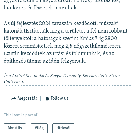
egyes részein elhagyott erődítmények, rakétasilók,
bunkerek és fészerek maradtak.
Az új fejlesztés 2024 tavaszán kezdődött, műszaki
katonák tisztították meg a területet a fel nem robbant
töltényektől: a hatóságok szerint június 7-ig 2800
lőszert semmisítettek meg 2,5 négyzetkilométeren.
Ezután kezdődtek az irtási és földmunkák, és az
építkezés üteme az idén felgyorsult.
Írta Andrei Shauliuha és Kyrylo Ovsyaniy. Szerkesztette Steve
Gutterman.
Megosztás
Follow us
This item is part of
Aktuális
Világ
Hírlevél