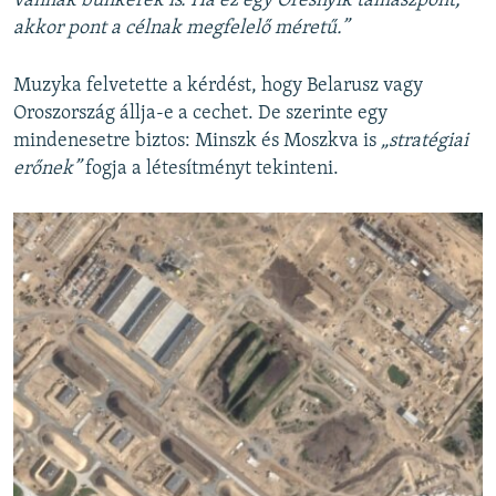
vannak bunkerek is. Ha ez egy Oresnyik támaszpont,
akkor pont a célnak megfelelő méretű.”
Muzyka felvetette a kérdést, hogy Belarusz vagy
Oroszország állja-e a cechet. De szerinte egy
mindenesetre biztos: Minszk és Moszkva is
„stratégiai
erőnek”
fogja a létesítményt tekinteni.